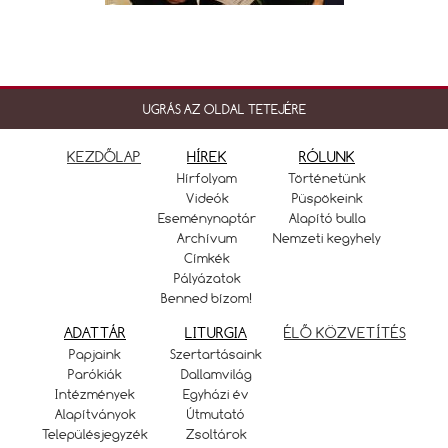
UGRÁS AZ OLDAL TETEJÉRE
KEZDŐLAP
HÍREK
RÓLUNK
Hírfolyam
Történetünk
Videók
Püspökeink
Eseménynaptár
Alapító bulla
Archívum
Nemzeti kegyhely
Címkék
Pályázatok
Benned bízom!
ADATTÁR
LITURGIA
ÉLŐ KÖZVETÍTÉS
Papjaink
Szertartásaink
Parókiák
Dallamvilág
Intézmények
Egyházi év
Alapítványok
Útmutató
Településjegyzék
Zsoltárok