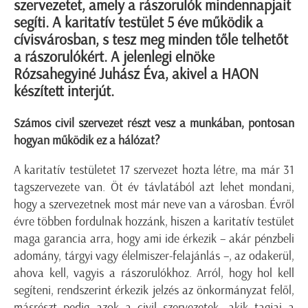
szervezetet, amely a rászorulók mindennapjait
segíti. A karitatív testület 5 éve működik a
cívisvárosban, s tesz meg minden tőle telhetőt
a rászorulókért. A jelenlegi elnöke
Rózsahegyiné Juhász Éva, akivel a HAON
készített interjút.
Számos civil szervezet részt vesz a munkában, pontosan
hogyan működik ez a hálózat?
A karitatív testületet 17 szervezet hozta létre, ma már 31
tagszervezete van. Öt év távlatából azt lehet mondani,
hogy a szervezetnek most már neve van a városban. Évről
évre többen fordulnak hozzánk, hiszen a karitatív testület
maga garancia arra, hogy ami ide érkezik – akár pénzbeli
adomány, tárgyi vagy élelmiszer-felajánlás –, az odakerül,
ahova kell, vagyis a rászorulókhoz. Arról, hogy hol kell
segíteni, rendszerint érkezik jelzés az önkormányzat felől,
másrészt pedig azok a civil szervezetek, akik tagjai a