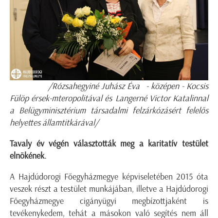
/Rózsahegyiné Juhász Éva
- középen - Kocsis
Fülöp érsek-mteropolitával és Langerné Victor Katalinnal
a Belügyminisztérium társadalmi felzárkózásért felelős
helyettes államtitkárával/
Tavaly év végén választották meg a karitatív testület
elnökének.
A Hajdúdorogi Főegyházmegye képviseletében 2015 óta
veszek részt a testület munkájában, illetve a Hajdúdorogi
Főegyházmegye cigányügyi megbízottjaként is
tevékenykedem, tehát a másokon való segítés nem áll