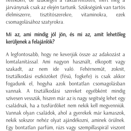
hetekben, de szükséges a raktárfeltöltés, mert még a
járványnak csak az elején tartunk. Szükségünk van tartós
élelmiszerre, tisztítószerekre, vitaminokra, ezek
csomagolásához szatyrokra.
Mi az, ami mindig jól jön, és mi az, amit lehetőleg
kerüljenek a felajánlók?
A legfontosabb, hogy ne keverjük össze az adakozást a
lomtalanítással. Ami nagyon használt, elkopott vagy
szakadt, az nem ide való. Fehérneműt, zoknit,
tisztálkodási eszközöket (fésű, fogkefe) is csak akkor
fogadunk el, hogyha azok bontatlan csomagolásban
vannak. A tisztálkodási szereket egyébként mindig
szívesen vesszük, hiszen már az is nagy segítség lehet egy
családnak, ha a tusfürdőket nem nekik kell megvenniük.
Vannak olyan családok, ahol a gyerekek már kamaszok,
nekik sokszor nehéz olyat ajándékozni, aminek örülnek.
Egy bontatlan parfüm, rúzs vagy szempillaspirál viszont