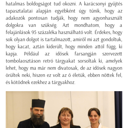
hatalmas boldogságot tud okozni. A karácsonyi gyűjtés
tapasztalatai alapján egyébként úgy tűnik, hogy az
adakozók pontosan tudják, hogy nem agyonhasznált
dolgokra van szükség. Azt mondhatom, hogy a
felajánlások 95 százaléka használható volt. Érdekes, hogy
sok olyan dolgot is tartalmazott, amiről mi azt gondoltuk,
hogy kacat, aztán kiderült, hogy minden attól függ, ki
kapja. Például az idősek farsangján szervezett
tombolaosztáson retró tárgyakat sorsoltak ki, amelyek
lehet, hogy ma már nem divatosak, de az idősek nagyon
örültek neki, hiszen ez volt az ő életük, ebben nőttek fel,
és kötődnek ezekhez a tárgyakhoz.