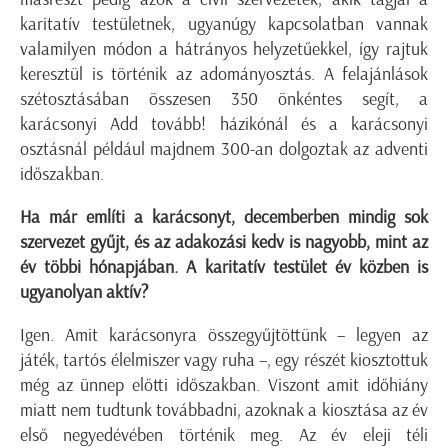
karitatív testületnek, ugyanúgy kapcsolatban vannak
valamilyen módon a hátrányos helyzetűekkel, így rajtuk
keresztül is történik az adományosztás. A felajánlások
szétosztásában összesen 350 önkéntes segít, a
karácsonyi Add tovább! házikónál és a karácsonyi
osztásnál például majdnem 300-an dolgoztak az adventi
időszakban.
Ha már említi a karácsonyt, decemberben mindig sok
szervezet gyűjt, és az adakozási kedv is nagyobb, mint az
év többi hónapjában. A karitatív testület év közben is
ugyanolyan aktív?
Igen. Amit karácsonyra összegyűjtöttünk – legyen az
játék, tartós élelmiszer vagy ruha –, egy részét kiosztottuk
még az ünnep előtti időszakban. Viszont amit időhiány
miatt nem tudtunk továbbadni, azoknak a kiosztása az év
első negyedévében történik meg. Az év eleji téli