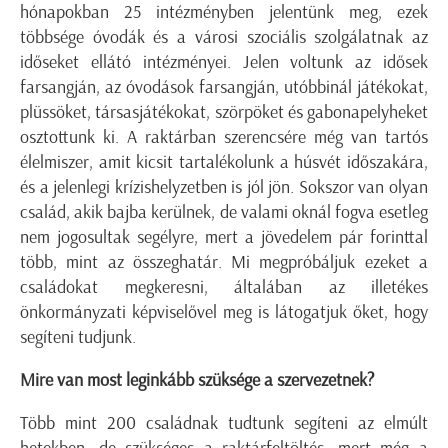
hónapokban 25 intézményben jelentünk meg, ezek
többsége óvodák és a városi szociális szolgálatnak az
időseket ellátó intézményei. Jelen voltunk az idősek
farsangján, az óvodások farsangján, utóbbinál játékokat,
plüssöket, társasjátékokat, szörpöket és gabonapely­heket
osztottunk ki. A raktárban szerencsére még van tartós
élelmiszer, amit kicsit tartalékolunk a húsvét időszakára,
és a jelenlegi krízishelyzetben is jól jön. Sokszor van olyan
család, akik bajba kerülnek, de valami oknál fogva esetleg
nem jogosultak segélyre, mert a jövedelem pár forinttal
több, mint az összeghatár. Mi megpróbáljuk ezeket a
családokat megkeresni, általában az illetékes
önkormányzati képviselővel meg is látogatjuk őket, hogy
segíteni tudjunk.
Mire van most leginkább szüksége a szervezetnek?
Több mint 200 családnak tudtunk segíteni az elmúlt