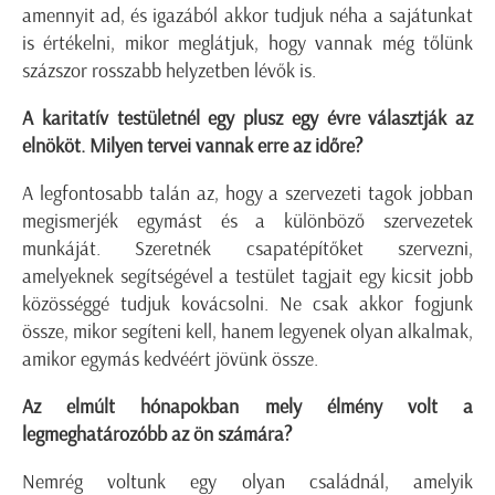
amennyit ad, és igazából akkor tudjuk néha a sajátunkat
is értékelni, mikor meglátjuk, hogy vannak még tőlünk
százszor rosszabb helyzetben lévők is.
A karitatív testületnél egy plusz egy évre választják az
elnököt. Milyen tervei vannak erre az időre?
A legfontosabb talán az, hogy a szervezeti tagok jobban
megismerjék egymást és a különböző szervezetek
munkáját. Szeretnék csapatépítőket szervezni,
amelyeknek segítségével a testület tagjait egy kicsit jobb
közösséggé tudjuk kovácsolni. Ne csak akkor fogjunk
össze, mikor segíteni kell, hanem legyenek olyan alkalmak,
amikor egymás kedvéért jövünk össze.
Az elmúlt hónapokban mely élmény volt a
legmeghatározóbb az ön számára?
Nemrég voltunk egy olyan családnál, amelyik