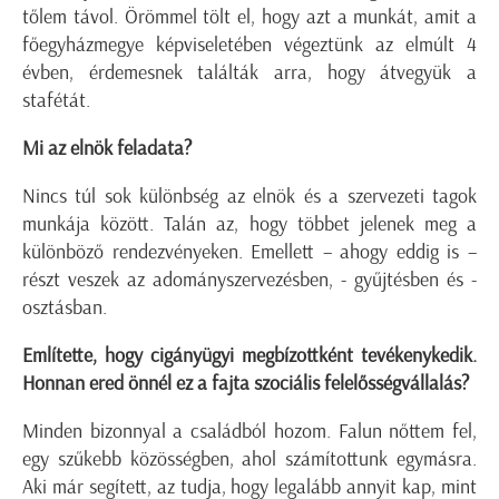
tőlem távol. Örömmel tölt el, hogy azt a munkát, amit a
főegyházmegye képviseletében végeztünk az elmúlt 4
évben, érdemesnek találták arra, hogy átvegyük a
stafétát.
Mi az elnök feladata?
Nincs túl sok különbség az elnök és a szervezeti tagok
munkája között. Talán az, hogy többet jelenek meg a
különböző rendezvényeken. Emellett – ahogy eddig is –
részt veszek az adományszervezésben, - gyűjtésben és -
osztásban.
Említette, hogy cigányügyi megbízottként tevékenykedik.
Honnan ered önnél ez a fajta szociális felelősségvállalás?
Minden bizonnyal a családból hozom. Falun nőttem fel,
egy szűkebb közösségben, ahol számítottunk egymásra.
Aki már segített, az tudja, hogy legalább annyit kap, mint