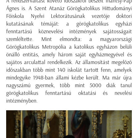
A rendszerváltást követő időszakról beszélt Inántsy-Pap
Ágnes is. A Szent Atanáz Görögkatolikus Hittudományi
Főiskola Nyelvi Lektorátusának vezetője doktori
kutatásának témáját: a görögkatolikus egyházi
fenntartású köznevelési intézmények sajátosságait
szemléltette. Mint elmondta: a magyarországi
Görögkatolikus Metropólia a katolikus egyházon belüli
önálló entitás, amely három saját egyházmegyével és
sajátos arculattal rendelkezik. Az államosítást megelőző
időszakban több mint 140 iskolát tartott fenn, amelyek
mindegyike 1948-ban állami kézbe került. Ma már újra
nagyszámú gyermek, több mint 5000 diák tanul
görögkatolikus fenntartású oktatási és nevelési
intézményben.