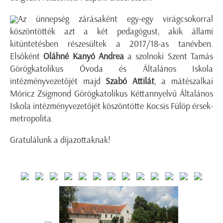
Az ünnepség zárásaként egy-egy virágcsokorral
köszöntötték azt a két pedagógust, akik állami
kitüntetésben részesültek a 2017/18-as tanévben.
Elsőként
Oláhné Kanyó Andrea
a szolnoki Szent Tamás
Görögkatolikus Óvoda és Általános Iskola
intézményvezetőjét majd
Szabó Attilát
, a mátészalkai
Móricz Zsigmond Görögkatolikus Kéttannyelvű Általános
Iskola intézményvezetőjét köszöntötte Kocsis Fülöp érsek-
metropolita.
Gratulálunk a díjazottaknak!