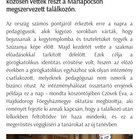
közösen vettek részt a Máriapócson
megszervezett találkozón.
Az ország számos pontjáról érkeztek erre a napra a
pedagógusok, akik kígyózó sorokban várták, hogy
bejussanak a kegytemplomba és tiszteletüket tegyék a
Szűzanya képe előtt. Majd kezdetét vette a szakmai
előadásokkal tarkított délelőtt. Ezek célja a
görögkatolikus identitás erősítése volt, hiszen az előző
években a görögkatolikus egyházhoz sok olyan intézmény
csatlakozott, melyeknek pedagógusai nem ismerik a
bizánci rítust. Az intézményhálózat összetartó erejének
példája ez a nap – mondta köszöntőjében Czövek Éva, a
Hajdúdorogi Főegyházmegye oktatási megbízottja, aki
reményét fejezte ki annak kapcsán, hogy a találkozó után
lelkiekben feltöltődve tér haza mindenki, és ez a
megerősítés végigkíséri a tanárokat az új tanévben.