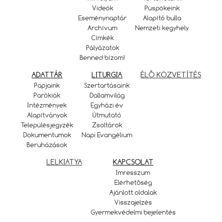
Videók
Püspökeink
Eseménynaptár
Alapító bulla
Archívum
Nemzeti kegyhely
Címkék
Pályázatok
Benned bízom!
ADATTÁR
LITURGIA
ÉLŐ KÖZVETÍTÉS
Papjaink
Szertartásaink
Parókiák
Dallamvilág
Intézmények
Egyházi év
Alapítványok
Útmutató
Településjegyzék
Zsoltárok
Dokumentumok
Napi Evangélium
Beruházások
LELKIATYA
KAPCSOLAT
Imresszum
Elérhetőség
Ajánlott oldalak
Visszajelzés
Gyermekvédelmi bejelentés