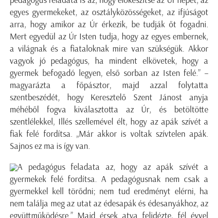
egyes gyermekeket, az osztályközösségeket, az ifjúságot
arra, hogy amikor az Úr érkezik, be tudják őt fogadni.
Mert egyedül az Úr Isten tudja, hogy az egyes embernek,
a világnak és a fiataloknak mire van szükségük. Akkor
vagyok jó pedagógus, ha mindent elkövetek, hogy a
gyermek befogadó legyen, első sorban az Isten felé.” –
magyarázta a főpásztor, majd azzal folytatta
szentbeszédét, hogy Keresztelő Szent Jánost anyja
méhéből fogva kiválasztotta az Úr, és betöltötte
szentlélekkel, Illés szellemével élt, hogy az apák szívét a
fiak felé fordítsa. „Már akkor is voltak szívtelen apák.
Sajnos ez ma is így van.
A pedagógus feladata az, hogy az apák szívét a
gyermekek felé fordítsa. A pedagógusnak nem csak a
gyermekkel kell törődni; nem tud eredményt elérni, ha
nem találja meg az utat az édesapák és édesanyákhoz, az
együttműködésre.” Majd érsek atya felidézte, fél évvel