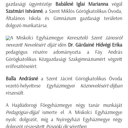
gazdasági ügyintézője
Babákné Iglai Marianna
végül
Szatmári Istvánné
, a Szent Miklós Görögkatolikus Óvoda,
Általános Iskola és Gimnázium gazdasági területen
dolgozó munkatársa.
A Miskolci Egyházmegye
Keresztelő Szent Jánosról
nevezett Nevelésért díját
idén
Dr. Gárdainé Hídvégi Erika
pedagógus részére adományozta a Fáy András
Görögkatolikus Közgazdasági Szakgimnáziumért végzett
erőfeszítéseiért.
Balla Andrásné
a Szent Jácint Görögkatolikus Óvoda
vezető-helyettese
Egyházmegyei Köznevelésért-díjban
részesült.
A Hajdúdorogi Főegyházmegye négy tanár munkáját
Pedagógiai-díjjal
ismerte el. A Miskolci Egyházmegye
nyolc dolgozót, míg a Nyíregyházi Egyházmegye négy
dolgozót részesített
Püspöki dicséretben
.