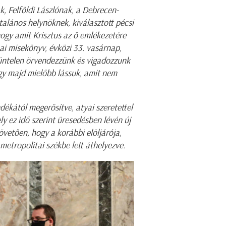
k, Felföldi Lászlónak, a Debrecen-
alános helynöknek, kiválasztott pécsi
ogy amit Krisztus az ő emlékezetére
ai misekönyv, évközi 33. vasárnap,
szüntelen örvendezzünk és vigadozzunk
gy majd mielőbb lássuk, amit nem
ékától megerősítve, atyai szeretettel
ely ez idő szerint üresedésben lévén új
övetően, hogy a korábbi elöljárója,
metropolitai székbe lett áthelyezve.