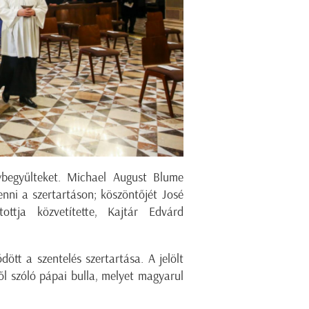
gybegyűlteket. Michael August Blume
enni a szertartáson; köszöntőjét José
ottja közvetítette, Kajtár Edvárd
dött a szentelés szertartása. A jelölt
l szóló pápai bulla, melyet magyarul