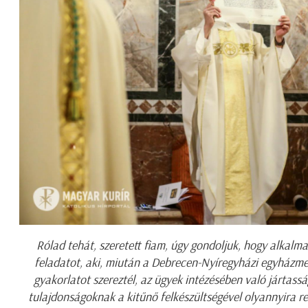
Rólad tehát, szeretett fiam, úgy gondoljuk, hogy alkalmas
feladatot, aki, miután a Debrecen-Nyíregyházi egyházm
gyakorlatot szereztél, az ügyek intézésében való jártass
tulajdonságoknak a kitűnő felkészültségével olyannyira r