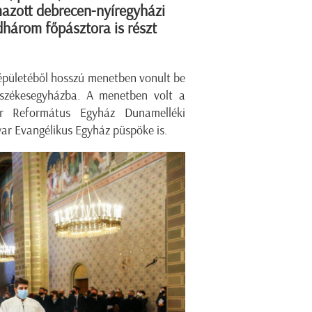
azott debrecen-nyíregyházi
dhárom főpásztora is részt
 épületéből hosszú menetben vonult be
 székesegyházba. A menetben volt a
r Református Egyház Dunamelléki
ar Evangélikus Egyház püspöke is.