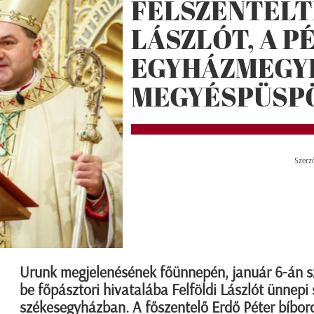
FELSZENTELT
LÁSZLÓT, A P
EGYHÁZMEGYE
MEGYÉSPÜSP
Szerz
Urunk megjelenésének főünnepén, január 6-án sz
be főpásztori hivatalába Felföldi Lászlót ünnepi
székesegyházban. A főszentelő Erdő Péter bíboro