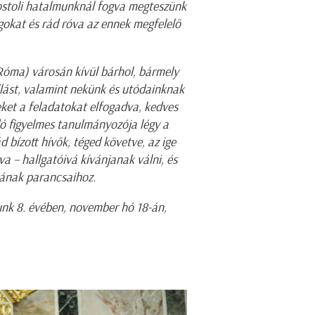
ostoli hatalmunknál fogva megteszünk
gokat és rád róva az ennek megfelelő
(Róma) városán kívül bárhol, bármely
lást, valamint nekünk és utódainknak
eket a feladatokat elfogadva, kedves
dó figyelmes tanulmányozója légy a
 bízott hívők, téged követve, az ige
 – hallgatóivá kívánjanak válni, és
mának parancsaihoz.
unk 8. évében, november hó 18-án,