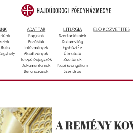
UNK
ADATTÁR
LITURGIA
ÉLŐ KÖZVETÍTÉS
etünk
Papjaink
Szertartásaink
keink
Parókiák
Dallamvilág
 Bulla
Intézmények
Egyházi Év
Kegyhely
Alapítványok
Útmutató
Településjegyzék
Zsoltárok
Dokumentumok
Napi Evangélium
Beruházások
Szentírás
A REMÉNY KOV