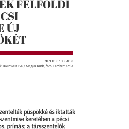
ÉK FELFÖLDI
ÉCSI
 ÚJ
ÖKÉT
2021-01-07 08:58:58
ő: Trauttwein Éva / Magyar Kurír, fotó: Lambert Attila
entelték püspökké és iktatták
 szentmise keretében a pécsi
s, prímás; a társszentelők