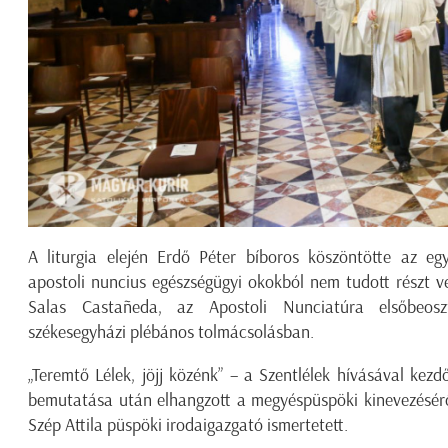
A liturgia elején Erdő Péter bíboros köszöntötte az e
apostoli nuncius egészségügyi okokból nem tudott részt v
Salas Castañeda, az Apostoli Nunciatúra elsőbeoszt
székesegyházi plébános tolmácsolásban.
„Teremtő Lélek, jöjj közénk” – a Szentlélek hívásával kezdő
bemutatása után elhangzott a megyéspüspöki kinevezésérő
Szép Attila püspöki irodaigazgató ismertetett.