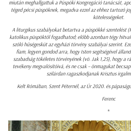
miután meghallgattuk a Püspöki Kongregáció tanácsát, ap
téged pécsi püspöknek, megadva ezzel az ehhez tartozó jo
kötelességeket.
A liturgikus szabályokat betartva a püspökké szentelést 
katolikus püspöktől fogadhatod; előbb azonban tégy hitval
szóló hűségesküt az egyházi törvény szabályai szerint. Ez
fiam, legyen gondod arra, hogy Isten segítségével állan
szabadság tökéletes törvényének (vö. Jak 1,25), hogy a rád
tevékeny megvalósítóivá, és ne csak – önmagukat becsapva
szilárdan ragaszkodjanak Krisztus irgal
Kelt Rómában, Szent Péternél, az Úr 2020. és pápaság
Ferenc
*