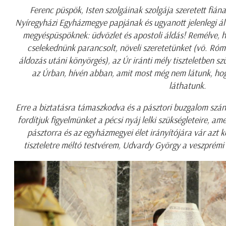
Ferenc püspök, Isten szolgáinak szolgája szeretett fiána
Nyíregyházi Egyházmegye papjának és ugyanott jelenlegi ált
megyéspüspöknek: üdvözlet és apostoli áldás! Remélve, h
cselekednünk parancsolt, növeli szeretetünket (vö. Róm
áldozás utáni könyörgés), az Úr iránti mély tiszteletben 
az Úrban, hívén abban, amit most még nem látunk, ho
láthatunk.
Erre a biztatásra támaszkodva és a pásztori buzgalom szánd
fordítjuk figyelmünket a pécsi nyáj lelki szükségleteire, am
pásztorra és az egyházmegyei élet irányítójára vár azt k
tiszteletre méltó testvérem, Udvardy György a veszprémi 