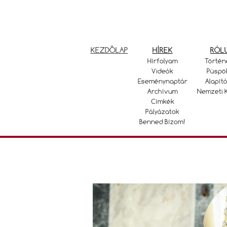
KEZDŐLAP
HÍREK
RÓL
Hírfolyam
Történ
Videók
Püspö
Eseménynaptár
Alapító
Archívum
Nemzeti 
Címkék
Pályázatok
Benned Bízom!