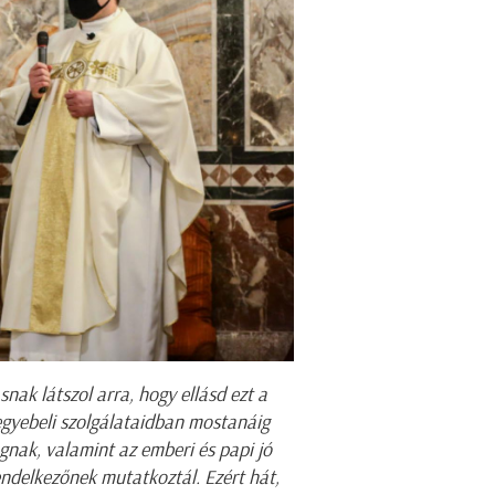
nak látszol arra, hogy ellásd ezt a
egyebeli szolgálataidban mostanáig
ágnak, valamint az emberi és papi jó
endelkezőnek mutatkoztál. Ezért hát,