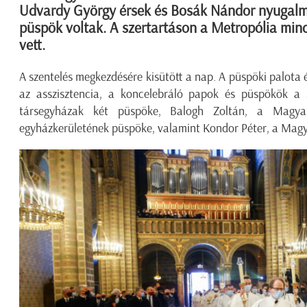
Udvardy György érsek és Bosák Nándor nyugalm
püspök voltak. A szertartáson a Metropólia min
vett.
A szentelés megkezdésére kisütött a nap. A püspöki palota
az asszisztencia, a koncelebráló papok és püspökök a
társegyházak két püspöke, Balogh Zoltán, a Magya
egyházkerületének püspöke, valamint Kondor Péter, a Magy