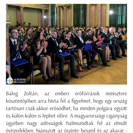
Balog Zoltán, az emberi erőforrások minisztere
köszöntőjében arra hívta fel a figyelmet, hogy egy ország
tartósan csak akkor erősödhet, ha minden polgára együtt
és külön-külön is léphet előre. A magyarországi cigányság
ügyében nagy adósságok halmozódtak fel az elmúlt
évtizedekben, hiányzott az őszinte beszéd és az akarat -