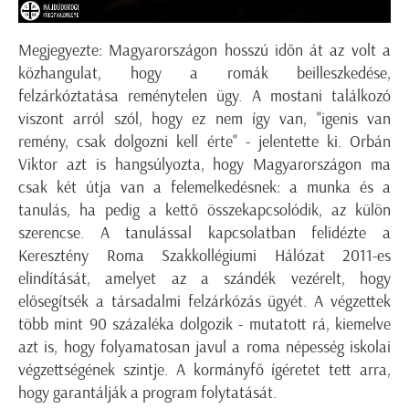
Megjegyezte: Magyarországon hosszú időn át az volt a
közhangulat, hogy a romák beilleszkedése,
felzárkóztatása reménytelen ügy. A mostani találkozó
viszont arról szól, hogy ez nem így van, "igenis van
remény, csak dolgozni kell érte" - jelentette ki. Orbán
Viktor azt is hangsúlyozta, hogy Magyarországon ma
csak két útja van a felemelkedésnek: a munka és a
tanulás, ha pedig a kettő összekapcsolódik, az külön
szerencse. A tanulással kapcsolatban felidézte a
Keresztény Roma Szakkollégiumi Hálózat 2011-es
elindítását, amelyet az a szándék vezérelt, hogy
elősegítsék a társadalmi felzárkózás ügyét. A végzettek
több mint 90 százaléka dolgozik - mutatott rá, kiemelve
azt is, hogy folyamatosan javul a roma népesség iskolai
végzettségének szintje. A kormányfő ígéretet tett arra,
hogy garantálják a program folytatását.