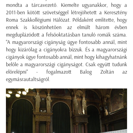
mondta a tárcavezető. Kiemelte ugyanakkor, hogy a
2011-ben kötött szövetséggel létrejöhetett a Keresztény
Roma Szakkollégiumi Hálózat. Példaként említette, hogy
ennek is köszönhetően az elmúlt három évben
megduplázódott a felsőoktatásban tanuló romák száma.
"A magyarországi cigányság ügye fontosabb annál, mint
hogy kizárólag a cigányokra bízzuk. És a magyarországi
cigányok ügye fontosabb annál, mint hogy kihagyhatnánk
belőle a magyarországi cigányságot. Csak együtt tudunk
előrelépni" - fogalmazott Balog Zoltán az
egymásrautaltságról.