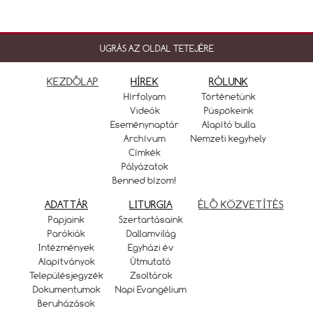
UGRÁS AZ OLDAL TETEJÉRE
KEZDŐLAP
HÍREK
RÓLUNK
Hírfolyam
Történetünk
Videók
Püspökeink
Eseménynaptár
Alapító bulla
Archívum
Nemzeti kegyhely
Címkék
Pályázatok
Benned bízom!
ADATTÁR
LITURGIA
ÉLŐ KÖZVETÍTÉS
Papjaink
Szertartásaink
Parókiák
Dallamvilág
Intézmények
Egyházi év
Alapítványok
Útmutató
Településjegyzék
Zsoltárok
Dokumentumok
Napi Evangélium
Beruházások