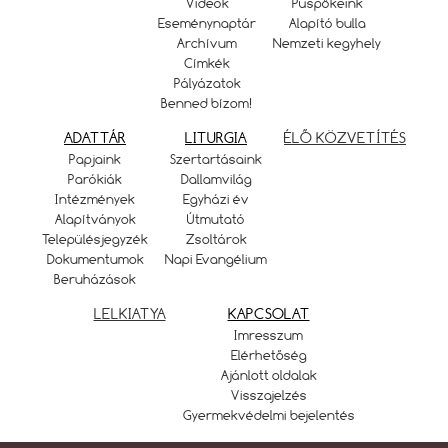
Videók
Püspökeink
Eseménynaptár
Alapító bulla
Archívum
Nemzeti kegyhely
Címkék
Pályázatok
Benned bízom!
ADATTÁR
LITURGIA
ÉLŐ KÖZVETÍTÉS
Papjaink
Szertartásaink
Parókiák
Dallamvilág
Intézmények
Egyházi év
Alapítványok
Útmutató
Településjegyzék
Zsoltárok
Dokumentumok
Napi Evangélium
Beruházások
LELKIATYA
KAPCSOLAT
Imresszum
Elérhetőség
Ajánlott oldalak
Visszajelzés
Gyermekvédelmi bejelentés