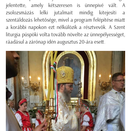
jelentette, amely kétszeresen is ünnepivé vált. A
zsolozsmázás lelki jutalmait mindig kitejesíti a
szentáldozás lehetősége, mivel a program felépítése miatt
a korábbi napokon ezt nélkülözik a résztvevők. A Szent
liturgia püspöki volta tovább növelte az ünnepélyességet,
ráadásul a zárónap idén augusztus 20-ára esett.