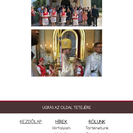
UGRÁS AZ OLDAL TETEJÉRE
KEZDŐLAP
HÍREK
RÓLUNK
Hírfolyam
Történetünk