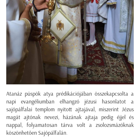
Atanáz püspök atya prédikációjában összekapcsolta a
napi evangéliumban elhangzó jézusi hasonlatot a
sajópálfalai templom nyitott ajtajával, miszerint Jézus
magát ajtónak nevezi, házának ajtaja pedig éjjel és
nappal, folyamatosan tárva volt a zsolozsmázóknak
köszönhetően Sajópálfalán.