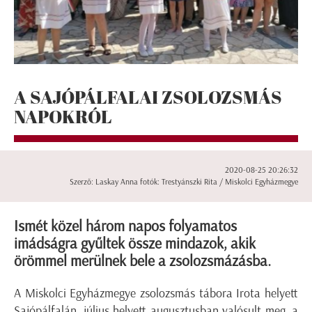
A SAJÓPÁLFALAI ZSOLOZSMÁS
NAPOKRÓL
2020-08-25 20:26:32
Szerző: Laskay Anna fotók: Trestyánszki Rita / Miskolci Egyházmegye
Ismét közel három napos folyamatos
imádságra gyűltek össze mindazok, akik
örömmel merülnek bele a zsolozsmázásba.
A Miskolci Egyházmegye zsolozsmás tábora Irota helyett
Sajópálfalán, július helyett augusztusban valósult meg, a