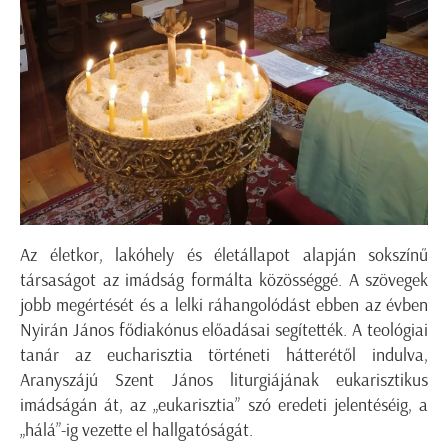
Az életkor, lakóhely és életállapot alapján sokszínű
társaságot az imádság formálta közösséggé. A szövegek
jobb megértését és a lelki ráhangolódást ebben az évben
Nyirán János fődiakónus előadásai segítették. A teológiai
tanár az eucharisztia történeti hátterétől indulva,
Aranyszájú Szent János liturgiájának eukarisztikus
imádságán át, az „eukarisztia” szó eredeti jelentéséig, a
„hálá”-ig vezette el hallgatóságát.