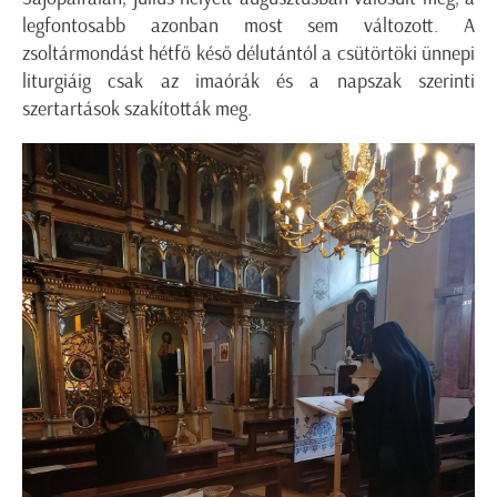
legfontosabb azonban most sem változott. A
zsoltármondást hétfő késő délutántól a csütörtöki ünnepi
liturgiáig csak az imaórák és a napszak szerinti
szertartások szakították meg.