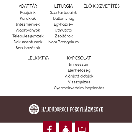
ADATTÁR
LITURGIA
ÉLŐ KÖZVETÍTÉS
Papjaink
Szertartásaink
Parókiák
Dallamvilág
Intézmények
Egyházi év
Alapítványok
Útmutató
Településjegyzék
Zsoltárok
Dokumentumok
Napi Evangélium
Beruházások
LELKIATYA
KAPCSOLAT
Imresszum
Elérhetőség
Ajánlott oldalak
Visszajelzés
Gyermekvédelmi bejelentés