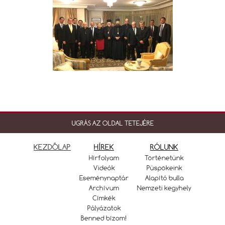
UGRÁS AZ OLDAL TETEJÉRE
KEZDŐLAP
HÍREK
RÓLUNK
Hírfolyam
Történetünk
Videók
Püspökeink
Eseménynaptár
Alapító bulla
Archívum
Nemzeti kegyhely
Címkék
Pályázatok
Benned bízom!