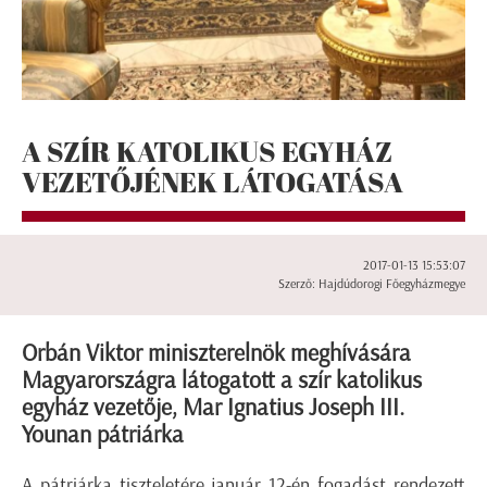
A SZÍR KATOLIKUS EGYHÁZ
VEZETŐJÉNEK LÁTOGATÁSA
2017-01-13 15:53:07
Szerző: Hajdúdorogi Főegyházmegye
Orbán Viktor miniszterelnök meghívására
Magyarországra látogatott a szír katolikus
egyház vezetője, Mar Ignatius Joseph III.
Younan pátriárka
A pátriárka tiszteletére január 12-én fogadást rendezett