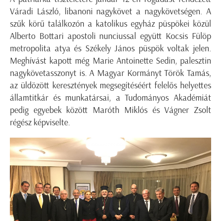
Váradi László, libanoni nagykövet a nagykövetségen. A
szűk körű találkozón a katolikus egyház püspökei közül
Alberto Bottari apostoli nunciussal együtt Kocsis Fülöp
metropolita atya és Székely János püspök voltak jelen.
Meghívást kapott még Marie Antoinette Sedin, palesztin
nagykövetasszonyt is. A Magyar Kormányt Török Tamás,
az üldözött keresztények megsegítéséért felelős helyettes
államtitkár és munkatársai, a Tudományos Akadémiát
pedig egyebek között Maróth Miklós és Vágner Zsolt
régész képviselte.