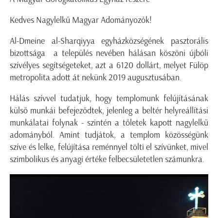
Kedves Nagylelkű Magyar Adományozók!
Al-Dmeine al-Sharqiyya egyházközségének pasztorális
bizottsága a település nevében hálásan köszöni újbóli
szívélyes segítségeteket, azt a 6120 dollárt, melyet Fülöp
metropolita adott át nekünk 2019 augusztusában.
Hálás szívvel tudatjuk, hogy templomunk felújításának
külső munkái befejeződtek, jelenleg a beltér helyreállítási
munkálatai folynak - szintén a tőletek kapott nagylelkű
adományból. Amint tudjátok, a templom közösségünk
szíve és lelke, felújítása reménnyel tölti el szívünket, mivel
szimbolikus és anyagi értéke felbecsületetlen számunkra.