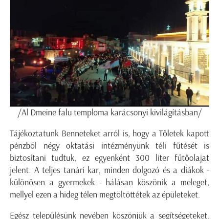
/Al Dmeine falu temploma karácsonyi kivilágításban/
Tájékoztatunk Benneteket arról is, hogy a Tőletek kapott
pénzből négy oktatási intézményünk téli fűtését is
biztosítani tudtuk, ez egyenként 300 liter fűtőolajat
jelent. A teljes tanári kar, minden dolgozó és a diákok -
különösen a gyermekek - hálásan köszönik a meleget,
mellyel ezen a hideg télen megtöltöttétek az épületeket.
Egész településünk nevében köszönjük a segítségeteket.