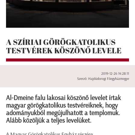
A SZÍRIAI GÖRÖGKATOLIKUS
TESTVÉREK KÖSZÖNŐ LEVELE
2019-12-26 14:28:11
Szerző: Hajdúdorogi Főegyházmegye
Al-Dmeine falu lakosai köszönő levelet írtak
magyar görögkatolikus testvéreiknek, hogy
adományukból megújulhatott a templomuk.
Alább közöljük a teljes levelüket.
A Magyar Görögkatolikus Egyház részére