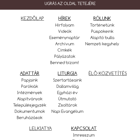
UGRÁS AZ OLDAL TETEJÉRE
KEZDŐLAP
HÍREK
RÓLUNK
Hírfolyam
Történetünk
Videók
Püspökeink
Eseménynaptár
Alapító bulla
Archívum
Nemzeti kegyhely
Címkék
Pályázatok
Benned bízom!
ADATTÁR
LITURGIA
ÉLŐ KÖZVETÍTÉS
Papjaink
Szertartásaink
Parókiák
Dallamvilág
Intézmények
Egyházi év
Alapítványok
Útmutató
Településjegyzék
Zsoltárok
Dokumentumok
Napi Evangélium
Beruházások
LELKIATYA
KAPCSOLAT
Imresszum