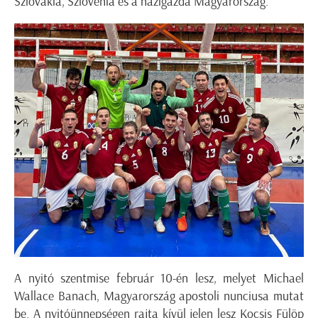
Szlovákia, Szlovénia és a házigazda Magyarország.
A nyitó
szentmise
február 10-én lesz,
melyet
Michael
Wallace Banach, Magyarország apostoli nunciusa mutat
be.
A nyitóünnepségen rajta kívül jelen lesz Kocsis Fülöp