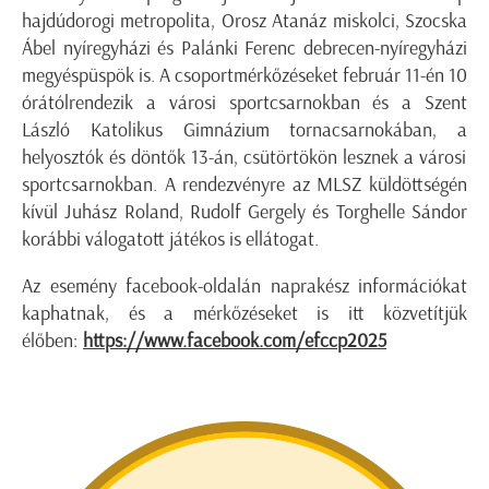
hajdúdorogi metropolita, Orosz Atanáz miskolci, Szocska
Ábel nyíregyházi és Palánki Ferenc debrecen-nyíregyházi
megyéspüspök
is
.
A
csoport
mérkőzéseket február 11-én
10
órától
rendezik
a városi sportcsarnokban és
a Szent
László Katolikus Gimnázium tornacsarnokában, a
helyosztók és
döntő
k
13-án,
csütörtökön
lesznek
a városi
sportcsarnokban
. A rendezvényre
az MLSZ küldöttségén
kívül
Juhász Roland,
Rudolf Gergely és Torghelle Sándor
korábbi válogatott játékos is ellátogat.
Az esemény facebook-oldalán naprakész információkat
kaphatnak, és a mérkőzéseket is itt közvetítjük
élőben:
https://www.facebook.com/efccp2025