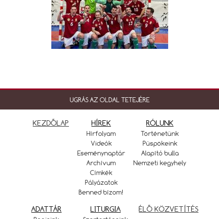
UGRÁS AZ OLDAL TETEJÉRE
KEZDŐLAP
HÍREK
RÓLUNK
Hírfolyam
Történetünk
Videók
Püspökeink
Eseménynaptár
Alapító bulla
Archívum
Nemzeti kegyhely
Címkék
Pályázatok
Benned bízom!
ADATTÁR
LITURGIA
ÉLŐ KÖZVETÍTÉS