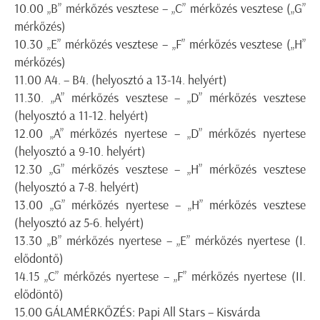
10.00 „B” mérkőzés vesztese – „C” mérkőzés vesztese („G”
mérkőzés)
10.30 „E” mérkőzés vesztese – „F” mérkőzés vesztese („H”
mérkőzés)
11.00 A4. – B4. (helyosztó a 13-14. helyért)
11.30. „A” mérkőzés vesztese – „D” mérkőzés vesztese
(helyosztó a 11-12. helyért)
12.00 „A” mérkőzés nyertese – „D” mérkőzés nyertese
(helyosztó a 9-10. helyért)
12.30 „G” mérkőzés vesztese – „H” mérkőzés vesztese
(helyosztó a 7-8. helyért)
13.00 „G” mérkőzés nyertese – „H” mérkőzés vesztese
(helyosztó az 5-6. helyért)
13.30 „B” mérkőzés nyertese – „E” mérkőzés nyertese (I.
elődontő)
14.15 „C” mérkőzés nyertese – „F” mérkőzés nyertese (II.
elődöntő)
15.00 GÁLAMÉRKŐZÉS: Papi All Stars – Kisvárda