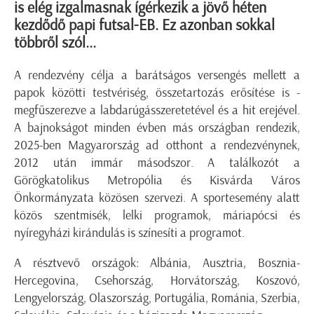
is elég izgalmasnak ígérkezik a jövő héten
kezdődő papi futsal-EB. Ez azonban sokkal
többről szól...
A rendezvény célja a barátságos versengés mellett a
papok közötti testvériség, összetartozás erősítése is -
megfűszerezve a
labdarúgás
szeretetével és a hit erejével.
A bajnokságot minden évben más országban rendezik,
2025-ben Magyarország ad otthont a rendezvénynek
,
2012 után
immár
másodszor
. A találkozót a
Görögkatolikus Metropólia és Kisvárda Város
Önkormányzata közösen szervezi. A sportesemény alatt
közös szentmisék, lelki programok
, máriapócsi és
nyíregyházi kirándulás
is színesíti a programot.
A résztvevő országok: Albánia, Ausztria, Bosznia-
Hercegovina, Csehország, Horvátország, Koszovó,
Lengyelország, Olaszország, Portugália, Románia, Szerbia,