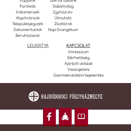
Papjaink
Szertartásaink
Parókiák
Dallamvilág
Intézmények
Egyházi év
Alapítványok
Útmutató
Településjegyzék
Zsoltárok
Dokumentumok
Napi Evangélium
Beruházások
LELKIATYA
KAPCSOLAT
Imresszum
Elérhetőség
Ajánlott oldalak
Visszajelzés
Gyermekvédelmi bejelentés