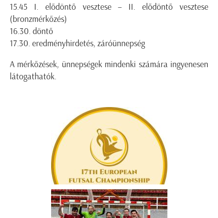
15.45 I. elődöntő vesztese – II. elődöntő vesztese
(bronzmérkőzés)
16.30. döntő
17.30. eredményhirdetés, záróünnepség
A mérkőzések, ünnepségek mindenki számára ingyenesen
látogathatók.