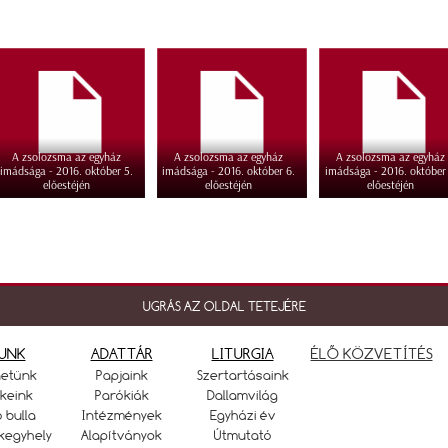
A zsolozsma az egyház
A zsolozsma az egyház
A zsolozsma az egyház
imádsága - 2016. október 5.
imádsága - 2016. október 6.
imádsága - 2016. október 
előestéjén
előestéjén
előestéjén
UGRÁS AZ OLDAL TETEJÉRE
UNK
ADATTÁR
LITURGIA
ÉLŐ KÖZVETÍTÉS
netünk
Papjaink
Szertartásaink
keink
Parókiák
Dallamvilág
ó bulla
Intézmények
Egyházi év
kegyhely
Alapítványok
Útmutató