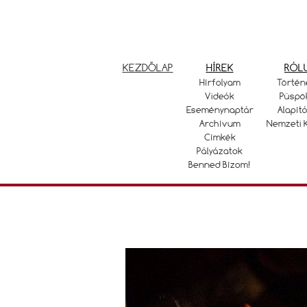
KEZDŐLAP
HÍREK
RÓL
Hírfolyam
Történ
Videók
Püspö
Eseménynaptár
Alapító
Archívum
Nemzeti 
Címkék
Pályázatok
Benned Bízom!