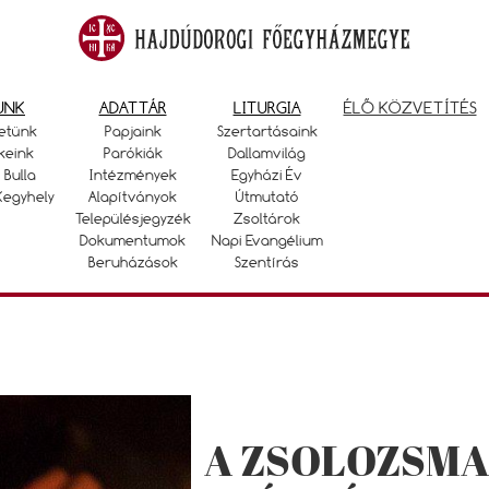
UNK
ADATTÁR
LITURGIA
ÉLŐ KÖZVETÍTÉS
etünk
Papjaink
Szertartásaink
keink
Parókiák
Dallamvilág
 Bulla
Intézmények
Egyházi Év
Kegyhely
Alapítványok
Útmutató
Településjegyzék
Zsoltárok
Dokumentumok
Napi Evangélium
Beruházások
Szentírás
A ZSOLOZSMA