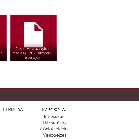
A zsolozsma az egyház
7.
imádsága - 2016. október 8.
előestéjén
LELKIATYA
KAPCSOLAT
Imresszum
Elérhetőség
Ajánlott oldalak
Visszajelzés