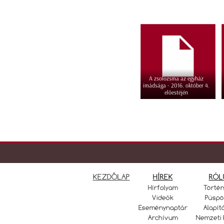
A zsolozsma az egyház
imádsága - 2016. október 4.
előestéjén
KEZDŐLAP
HÍREK
RÓL
Hírfolyam
Törté
Videók
Püspö
Eseménynaptár
Alapít
Archívum
Nemzeti 