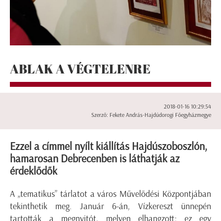
ABLAK A VÉGTELENRE
2018-01-16 10:29:54
Szerző: Fekete András-Hajdúdorogi Főegyházmegye
Ezzel a címmel nyílt kiállítás Hajdúszoboszlón,
hamarosan Debrecenben is láthatják az
érdeklődők
A „tematikus” tárlatot a város Művelődési Központjában
tekinthetik meg. Január 6-án, Vízkereszt ünnepén
tartották a megnyitót, melyen elhangzott: ez egy