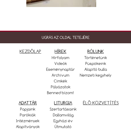
UGRÁS AZ OLDAL TETEJÉRE
KEZDŐLAP
HÍREK
RÓLUNK
Hírfolyam
Történetünk
Videók
Püspökeink
Eseménynaptár
Alapító bulla
Archívum
Nemzeti kegyhely
Címkék
Pályázatok
Benned bízom!
ADATTÁR
LITURGIA
ÉLŐ KÖZVETÍTÉS
Papjaink
Szertartásaink
Parókiák
Dallamvilág
Intézmények
Egyházi év
Alapítványok
Útmutató