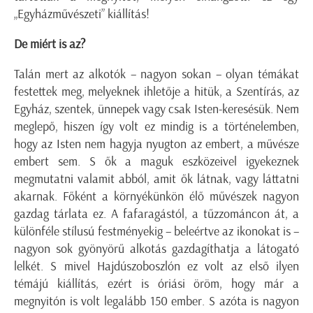
„Egyházművészeti” kiállítás!
De miért is az?
Talán mert az alkotók – nagyon sokan – olyan témákat
festettek meg, melyeknek ihletője a hitük, a Szentírás, az
Egyház, szentek, ünnepek vagy csak Isten-keresésük. Nem
meglepő, hiszen így volt ez mindig is a történelemben,
hogy az Isten nem hagyja nyugton az embert, a művésze
embert sem. S ők a maguk eszközeivel igyekeznek
megmutatni valamit abból, amit ők látnak, vagy láttatni
akarnak. Főként a környékünkön élő művészek nagyon
gazdag tárlata ez. A fafaragástól, a tűzzománcon át, a
különféle stílusú festményekig – beleértve az ikonokat is –
nagyon sok gyönyörű alkotás gazdagíthatja a látogató
lelkét. S mivel Hajdúszoboszlón ez volt az első ilyen
témájú kiállítás, ezért is óriási öröm, hogy már a
megnyitón is volt legalább 150 ember. S azóta is nagyon