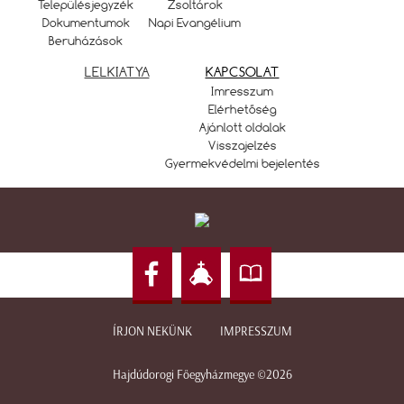
Településjegyzék
Zsoltárok
Dokumentumok
Napi Evangélium
Beruházások
LELKIATYA
KAPCSOLAT
Imresszum
Elérhetőség
Ajánlott oldalak
Visszajelzés
Gyermekvédelmi bejelentés
ÍRJON NEKÜNK
IMPRESSZUM
Hajdúdorogi Főegyházmegye ©2026