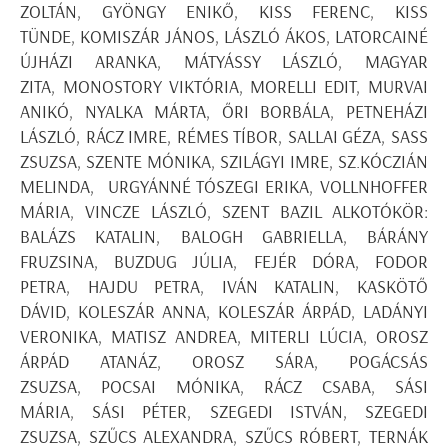
ZOLTÁN, GYÖNGY ENIKŐ, KISS FERENC, KISS
TÜNDE, KOMISZÁR JÁNOS, LÁSZLÓ ÁKOS, LATORCAINÉ
ÚJHÁZI ARANKA, MÁTYÁSSY LÁSZLÓ, MAGYAR
ZITA, MONOSTORY VIKTÓRIA, MORELLI EDIT, MURVAI
ANIKÓ, NYALKA MÁRTA, ŐRI BORBÁLA, PETNEHÁZI
LÁSZLÓ, RÁCZ IMRE, RÉMES TÍBOR, SALLAI GÉZA, SASS
ZSUZSA, SZENTE MÓNIKA, SZILÁGYI IMRE, SZ.KÓCZIÁN
MELINDA, URGYÁNNÉ TÓSZEGI ERIKA, VOLLNHOFFER
MÁRIA, VINCZE LÁSZLÓ, SZENT BAZIL ALKOTÓKÖR:
BALÁZS KATALIN, BALOGH GABRIELLA, BÁRÁNY
FRUZSINA, BUZDUG JÚLIA, FEJÉR DÓRA, FODOR
PETRA, HAJDU PETRA, IVÁN KATALIN, KASKÖTŐ
DÁVID, KOLESZÁR ANNA, KOLESZÁR ÁRPÁD, LADÁNYI
VERONIKA, MATISZ ANDREA, MITERLI LÚCIA, OROSZ
ÁRPÁD ATANÁZ, OROSZ SÁRA, POGÁCSÁS
ZSUZSA, POCSAI MÓNIKA, RÁCZ CSABA, SÁSI
MÁRIA, SÁSI PÉTER, SZEGEDI ISTVÁN, SZEGEDI
ZSUZSA, SZŰCS ALEXANDRA, SZŰCS RÓBERT, TERNÁK