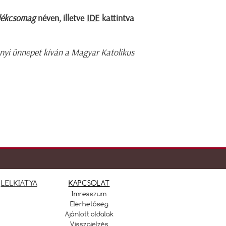
dékcsomag
néven, illetve
IDE
kattintva
nyi ünnepet kíván a Magyar Katolikus
LELKIATYA
KAPCSOLAT
Imresszum
Elérhetőség
Ajánlott oldalak
Visszajelzés