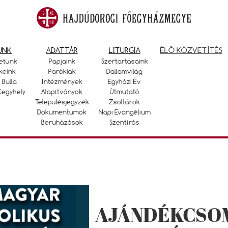
UNK
ADATTÁR
LITURGIA
ÉLŐ KÖZVETÍTÉS
etünk
Papjaink
Szertartásaink
keink
Parókiák
Dallamvilág
 Bulla
Intézmények
Egyházi Év
Kegyhely
Alapítványok
Útmutató
Településjegyzék
Zsoltárok
Dokumentumok
Napi Evangélium
Beruházások
Szentírás
AJÁNDÉKCSOM