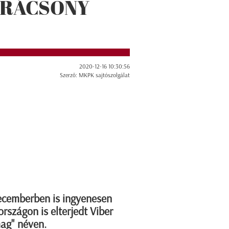
ARÁCSONY
2020-12-16 10:30:56
Szerző: MKPK sajtószolgálat
ecemberben is ingyenesen
rszágon is elterjedt Viber
ag" néven.