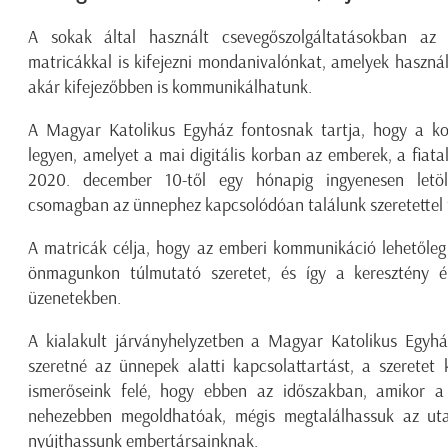
A sokak által használt csevegőszolgáltatásokban az
matricákkal is kifejezni mondanivalónkat, amelyek haszná
akár kifejezőbben is kommunikálhatunk.
A Magyar Katolikus Egyház fontosnak tartja, hogy a ko
legyen, amelyet a mai digitális korban az emberek, a fiat
2020. december 10-től egy hónapig ingyenesen letöl
csomagban az ünnephez kapcsolódóan találunk szeretettel t
A matricák célja, hogy az emberi kommunikáció lehetőleg m
önmagunkon túlmutató szeretet, és így a keresztény é
üzenetekben.
A kialakult járványhelyzetben a Magyar Katolikus Egyh
szeretné az ünnepek alatti kapcsolattartást, a szeretet k
ismerőseink felé, hogy ebben az időszakban, amikor a
nehezebben megoldhatóak, mégis megtalálhassuk az utat
nyújthassunk embertársainknak.