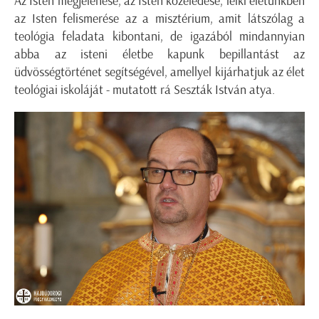
Az Isten megjelenése, az Isten közeledése, lelki életünkben
az Isten felismerése az a misztérium, amit látszólag a
teológia feladata kibontani, de igazából mindannyian
abba az isteni életbe kapunk bepillantást az
üdvösségtörténet segítségével, amellyel kijárhatjuk az élet
teológiai iskoláját - mutatott rá Seszták István atya.