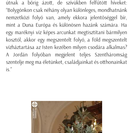
útnak a bőrig ázott, de szívükben felfűtött híveket:
“Bolygónkon csak néhány olyan különleges, mondhatnánk
nemzetközi folyó van, amely ekkora jelentőséggel bír,
mint a Duna Európa és különösen hazánk számára. Ha
egy maréknyi víz képes arcunkat megtisztítani bármilyen
kosztól, akkor egy megszentelt folyó, a föld megszentelt
vízháztartása az Isten kezében milyen csodára alkalmas?
A Jordán folyóban megjelent teljes Szentháromság
szentelje meg ma életünket, családjainkat és otthonainkat
is.”