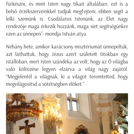
fürkészni, és mint Isten nagy tikait általában, ezt is a
belső érzékszerveinkkel tudjuk megfejteni, ebben segít a
lelki szemünk is. Csodálatos Istenünk, az Élet nagy
rendezője maga érkezik hozzánk, maga siet segítségünkre
ezen az ünnepen”- mondja István atya.
Néhány hete, amikor karácsony misztériumát ünnepeltük,
azt láthattuk, hogy Jézus azért született titokban egy
istállóban, mert Isten szándéka az volt, hogy az Ő világba
való költözése legyen elzárva a világ nagy zajától.
“Megjelentél a világnak, ki a világot teremtetted, hogy
megvilágosítsd a sötétségben élőket.”