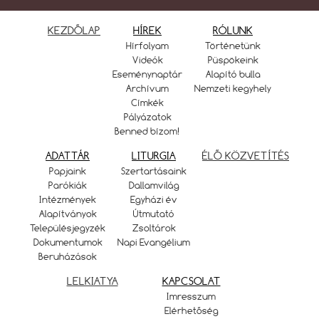
KEZDŐLAP
HÍREK
RÓLUNK
Hírfolyam
Történetünk
Videók
Püspökeink
Eseménynaptár
Alapító bulla
Archívum
Nemzeti kegyhely
Címkék
Pályázatok
Benned bízom!
ADATTÁR
LITURGIA
ÉLŐ KÖZVETÍTÉS
Papjaink
Szertartásaink
Parókiák
Dallamvilág
Intézmények
Egyházi év
Alapítványok
Útmutató
Településjegyzék
Zsoltárok
Dokumentumok
Napi Evangélium
Beruházások
LELKIATYA
KAPCSOLAT
Imresszum
Elérhetőség