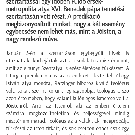
szertartással egy időben Fülöp érsek-
metropolita atya XVI. Benedek pápa temetési
szertartásán vett részt. A prédikáció
megbizonyosított minket, hogy a két esemény
egybeesése nem lehet más, mint a Jóisten, a
nagy rendező műve.
Január 5-én a szertartáson egybegyűlt hívek is
utazhattak, körbejárták azt a csodálatos misztériumot,
amit az elhunyt Szentatya is egész életében fürkészett. A
Liturgia prédikációja is az ő emlékét idézte fel. Ahogy
István atya mondta, Ratzinger bíboros kiváló teológus
volt, sokak szerint korunk legnagyobbja, teológus a szó
azon értelmében, hogy valami különleges ismerete volt a
Jóistenről. Arról az Istenről, aki az emberi értelem
számára megközelíthetetlen és teljességével mindig
misztérium marad. Teológus az a valaki, aki megpróbálja
fürkészni az Isten titkait, és sok esetben ehhez csak egy