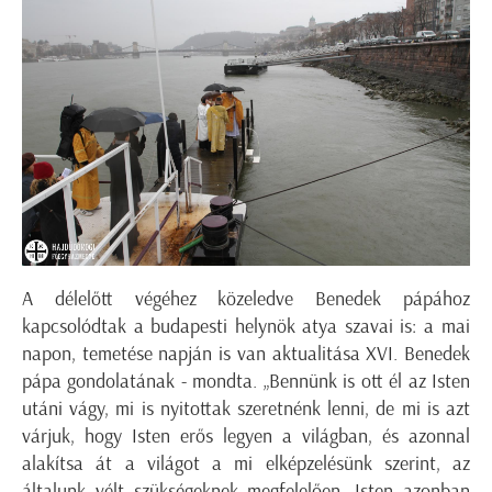
A délelőtt végéhez közeledve Benedek pápához
kapcsolódtak a budapesti helynök atya szavai is: a
mai
napon, temetése napján is van aktualitása XVI. Benedek
pápa gondolatának - mondta.
„Bennünk is ott él az Isten
utáni vágy, mi is nyitottak szeretnénk lenni, de mi is azt
várjuk, hogy Isten erős legyen a világban, és azonnal
alakítsa át a világot a mi elképzelésünk szerint, az
általunk vélt szükségeknek megfelelően. Isten azonban