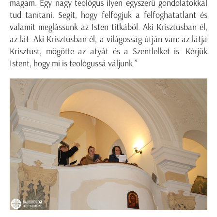
magam. Egy nagy teológus ilyen egyszerű gondolatokkal
tud tanítani. Segít, hogy felfogjuk a felfoghatatlant és
valamit meglássunk az Isten titkából. Aki Krisztusban él,
az lát. Aki Krisztusban él, a világosság útján van: az látja
Krisztust, mögötte az atyát és a Szentlelket is. Kérjük
Istent, hogy mi is teológussá váljunk.”