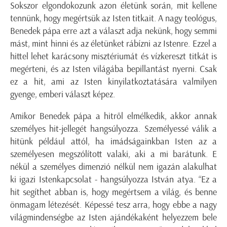
Sokszor elgondokozunk azon életünk során, mit kellene
tennünk, hogy megértsük az Isten titkait. A nagy teológus,
Benedek pápa erre azt a választ adja nekünk, hogy semmi
mást, mint hinni és az életünket rábízni az Istenre. Ezzel a
hittel lehet karácsony misztériumát és vízkereszt titkát is
megérteni, és az Isten világába bepillantást nyerni. Csak
ez a hit, ami az Isten kinyilatkoztatására valmilyen
gyenge, emberi választ képez.
Amikor Benedek pápa a hitről elmélkedik, akkor annak
személyes hit-jellegét hangsúlyozza. Személyessé válik a
hitünk például attól, ha imádságainkban Isten az a
személyesen megszólított valaki, aki a mi barátunk. E
nékül a személyes dimenzió nélkül nem igazán alakulhat
ki igazi Istenkapcsolat - hangsúlyozza István atya. “Ez a
hit segíthet abban is, hogy megértsem a világ, és benne
önmagam létezését. Képessé tesz arra, hogy ebbe a nagy
világmindenségbe az Isten ajándékaként helyezzem bele