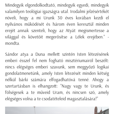
Mindegyik elgondolkodtató, mindegyik egyedi, mindegyik
valamilyen teológiai igazságra utal. Irodalmi jelzésértékét
növeli, hogy a mi Urunk 30 éves korában kezdi el
nyilvános működését és három éven keresztül minden
erejét annak szenteli, hogy az Atyát megismertesse a
világgal és követőit megerősítse a Lélek erejében.” -
mondta.
Sándor atya a Duna mellett szintén Isten létezésének
emberi ésszel fel nem fogható misztériumairól beszélt:
nincs elégséges emberi szavunk, sem meggyőző logikai
gondolatmenetünk, amely Isten létezését minden kétség
nélkül bárki számára elfogadhatóvá tenné. Ahogy a
szertartásban is elhangzott: ”Nagy vagy te Urunk, és
fölségesek a te műveid Uram, és nincsen szó, amely
elégséges volna a te csodatételeid magasztalására!”