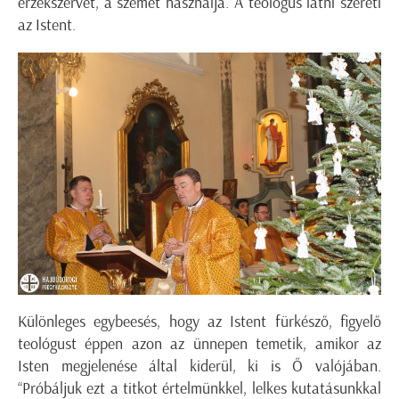
érzékszervét, a szemét használja. A teológus látni szereti
az Istent.
Különleges egybeesés, hogy az Istent fürkésző, figyelő
teológust éppen azon az ünnepen temetik, amikor az
Isten megjelenése által kiderül, ki is Ő valójában.
“Próbáljuk ezt a titkot értelmünkkel, lelkes kutatásunkkal