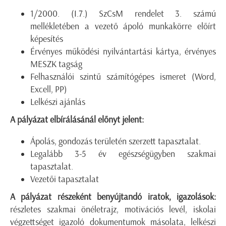
1/2000. (I.7.) SzCsM rendelet 3. számú
mellékletében a vezető ápoló munkakörre előírt
képesítés
Érvényes működési nyilvántartási kártya, érvényes
MESZK tagság
Felhasználói szintű számítógépes ismeret (Word,
Excell, PP)
Lelkészi ajánlás
A pályázat elbírálásánál előnyt jelent:
Ápolás, gondozás területén szerzett tapasztalat.
Legalább 3-5 év egészségügyben szakmai
tapasztalat.
Vezetői tapasztalat
A pályázat részeként benyújtandó iratok, igazolások:
részletes szakmai önéletrajz, motivációs levél, iskolai
végzettséget igazoló dokumentumok másolata, lelkészi