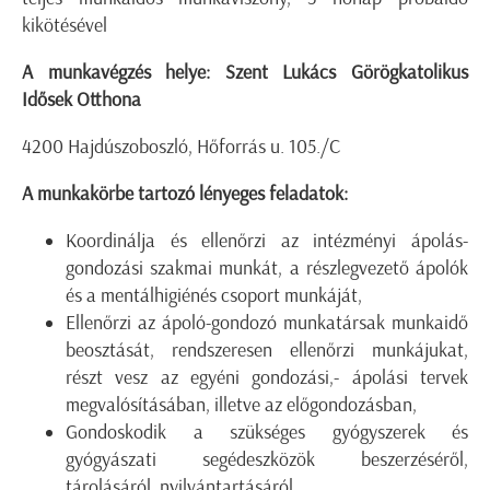
kikötésével
A munkavégzés helye: Szent Lukács Görögkatolikus
Idősek Otthona
4200 Hajdúszoboszló, Hőforrás u. 105./C
A munkakörbe tartozó lényeges feladatok:
Koordinálja és ellenőrzi az intézményi ápolás-
gondozási szakmai munkát, a részlegvezető ápolók
és a mentálhigiénés csoport munkáját,
Ellenőrzi az ápoló-gondozó munkatársak munkaidő
beosztását, rendszeresen ellenőrzi munkájukat,
részt vesz az egyéni gondozási,- ápolási tervek
megvalósításában, illetve az előgondozásban,
Gondoskodik a szükséges gyógyszerek és
gyógyászati segédeszközök beszerzéséről,
tárolásáról, nyilvántartásáról,