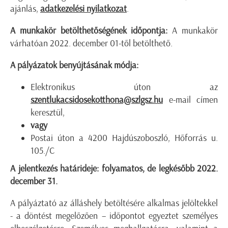
ajánlás,
adatkezelési nyilatkozat
.
A munkakör betölthetőségének időpontja:
A munkakör
várhatóan 2022. december 01-től betölthető.
A pályázatok benyújtásának módja:
Elektronikus úton az
szentlukacsidosekotthona@szlgsz.hu
e-mail címen
keresztül,
vagy
Postai úton a 4200 Hajdúszoboszló, Hőforrás u.
105./C
A jelentkezés határideje: folyamatos, de legkésőbb
2022.
december 31.
A pályáztató az álláshely betöltésére alkalmas jelöltekkel
- a döntést megelőzően – időpontot egyeztet személyes