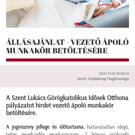
ÁLLÁSAJÁNLAT - VEZETŐ ÁPOLÓ
MUNKAKÖR BETÖLTÉSÉRE
2022-11-02 10:06:35
Szerző: Hajdúdorogi Főegyházmegye
A Szent Lukács Görögkatolikus Idősek Otthona
pályázatot hirdet vezető ápoló munkakör
betöltésére.
A jogviszony jellege és időtartama:
határozatlan idejű,
teljes munkaidős munkaviszony, 3 hónap próbaidő