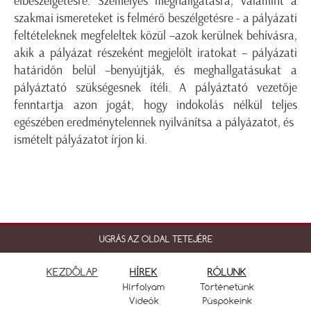
elbeszélgetésre. Személyes meghallgatásra, valamint a
szakmai ismereteket is felmérő beszélgetésre - a pályázati
feltételeknek megfeleltek közül –azok kerülnek behívásra,
akik a pályázat részeként megjelölt iratokat – pályázati
határidőn belül –benyújtják, és meghallgatásukat a
pályáztató szükségesnek ítéli. A pályáztató vezetője
fenntartja azon jogát, hogy indokolás nélkül teljes
egészében eredménytelennek nyilvánítsa a pályázatot, és
ismételt pályázatot írjon ki.
UGRÁS AZ OLDAL TETEJÉRE
KEZDŐLAP
HÍREK
RÓLUNK
Hírfolyam
Történetünk
Videók
Püspökeink