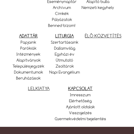
Eseménynaptár
Alapító bulla
Archívum
Nemzeti kegyhely
Címkék
Pályázatok
Benned bízom!
ADATTÁR
LITURGIA
ÉLŐ KÖZVETÍTÉS
Papjaink
Szertartásaink
Parókiák
Dallamvilág
Intézmények
Egyházi év
Alapítványok
Útmutató
Településjegyzék
Zsoltárok
Dokumentumok
Napi Evangélium
Beruházások
LELKIATYA
KAPCSOLAT
Imresszum
Elérhetőség
Ajánlott oldalak
Visszajelzés
Gyermekvédelmi bejelentés