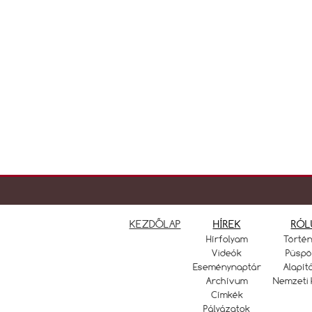
KEZDŐLAP
HÍREK
RÓL
Hírfolyam
Törté
Videók
Püspö
Eseménynaptár
Alapít
Archívum
Nemzeti 
Címkék
Pályázatok