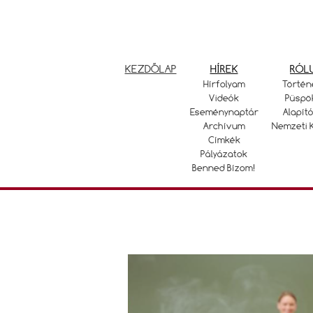
KEZDŐLAP
HÍREK
RÓL
Hírfolyam
Történ
Videók
Püspö
Eseménynaptár
Alapító
Archívum
Nemzeti 
Címkék
Pályázatok
Benned Bízom!