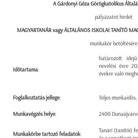
A Gárdonyi Géza Görögkatolikus Általá
pályázatot hirdet
MAGYARTANÁR vagy ÁLTALÁNOS ISKOLAI TANÍTÓ MA
munkakör betöltésér
határozott ide
nevelési évre 20
Időtartama
:
évekre való m
Foglalkoztatás jellege
:
Teljes munkaidős,
Munkavégzés helye
:
2400 Dunaújváros,
Tanári (tanítói) f
Munkakörbe tartozó feladatok
: