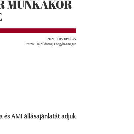
ÁR MUNKAKÖR
E
2021-11-05 10:44:45
Szerző: Hajdúdorogi Főegyházmegye
a és AMI állásajánlatát adjuk