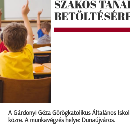
SZAKOS TAN
BETÖLTÉSÉR
A Gárdonyi Géza Görögkatolikus Általános Iskol
közre. A munkavégzés helye: Dunaújváros.