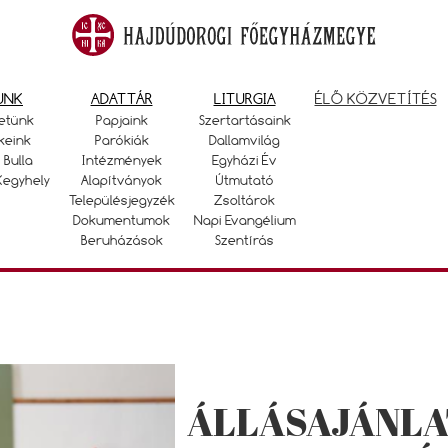
UNK
ADATTÁR
LITURGIA
ÉLŐ KÖZVETÍTÉS
etünk
Papjaink
Szertartásaink
keink
Parókiák
Dallamvilág
 Bulla
Intézmények
Egyházi Év
Kegyhely
Alapítványok
Útmutató
Településjegyzék
Zsoltárok
Dokumentumok
Napi Evangélium
Beruházások
Szentírás
ÁLLÁSAJÁNLA