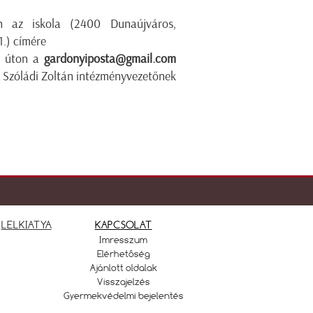
n az iskola (2400 Dunaújváros,
1.) címére
s úton a
gardonyiposta@gmail.com
e Szóládi Zoltán intézményvezetőnek
LELKIATYA
KAPCSOLAT
Imresszum
Elérhetőség
Ajánlott oldalak
Visszajelzés
Gyermekvédelmi bejelentés