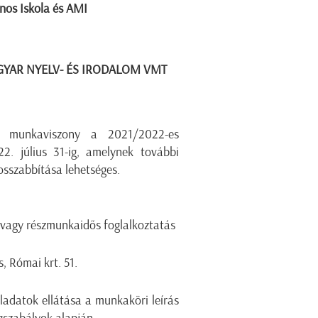
nos Iskola és AMI
GYAR NYELV- ÉS IRODALOM VMT
e
jű munkaviszony a 2021/2022-es
22. július 31-ig, amelynek további
eghosszabbítása lehetséges.
 vagy részmunkaidős foglalkoztatás
 Római krt. 51.
eladatok ellátása a munkaköri leírás