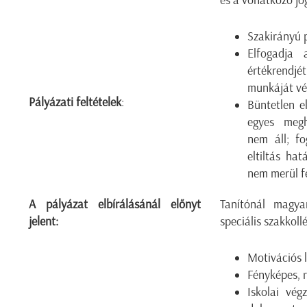
és a vonatkozó jo
Szakirányú 
Elfogadja 
értékrend
munkáját vé
Pályázati feltételek
:
Büntetlen el
egyes megh
nem áll; fog
eltiltás hat
nem merül f
A pályázat elbírálásánál előnyt
Tanítónál magya
jelent:
speciális szakkoll
Motivációs l
Fényképes, r
Iskolai végz