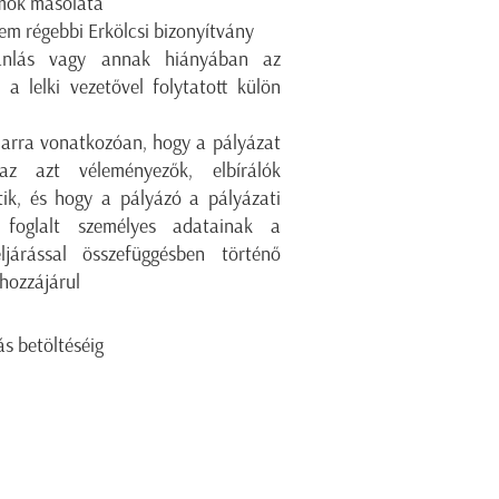
ok másolata
em régebbi Erkölcsi bizonyítvány
jánlás vagy annak hiányában az
n a lelki vezetővel folytatott külön
 arra vonatkozóan, hogy a pályázat
az azt véleményezők, elbírálók
ik, és hogy a pályázó a pályázati
 foglalt személyes adatainak a
ljárással összefüggésben történő
 hozzájárul
ás betöltéséig