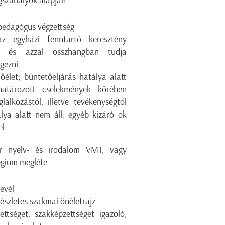
gszabályok alapján.
pedagógus végzettség
az egyházi fenntartó keresztény
jét és azzal összhangban tudja
gezni
őélet; büntetőeljárás hatálya alatt
atározott cselekmények körében
lalkozástól, illetve tevékenységtől
álya alatt nem áll; egyéb kizáró ok
el
r nyelv- és irodalom VMT, vagy
égium megléte.
evél
észletes szakmai önéletrajz
ettséget, szakképzettséget igazoló,