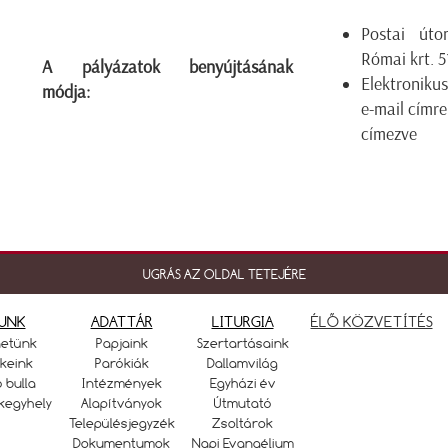
Postai úto
Római krt. 5
A pályázatok benyújtásának
Elektroniku
módja:
e-mail címr
címezve
UGRÁS AZ OLDAL TETEJÉRE
UNK
ADATTÁR
LITURGIA
ÉLŐ KÖZVETÍTÉS
netünk
Papjaink
Szertartásaink
keink
Parókiák
Dallamvilág
ó bulla
Intézmények
Egyházi év
kegyhely
Alapítványok
Útmutató
Településjegyzék
Zsoltárok
Dokumentumok
Napi Evangélium