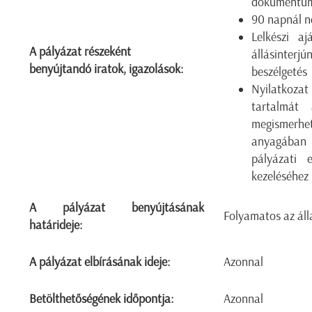
dokumentum
90 napnál n
Lelkészi a
A pályázat részeként
állásinterjú
benyújtandó iratok, igazolások:
beszélgetés
Nyilatkozat
tartalmát 
megismerhet
anyagában
pályázati e
kezeléséhez
A pályázat benyújtásának
Folyamatos az áll
határideje:
A pályázat elbírásának ideje:
Azonnal
Betölthetőségének időpontja:
Azonnal