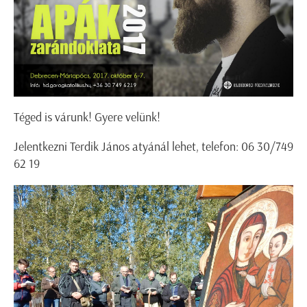
Téged is várunk! Gyere velünk!
Jelentkezni Terdik János atyánál lehet, telefon: 06 30/749
62 19