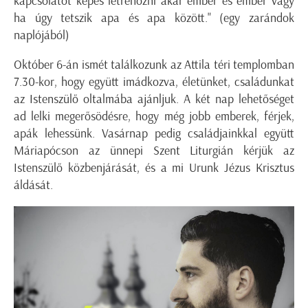
kapcsolatot képes létrehozni akár ember és ember vagy
ha úgy tetszik apa és apa között." (egy zarándok
naplójából)
Október 6-án ismét találkozunk az Attila téri templomban
7.30-kor, hogy együtt imádkozva, életünket, családunkat
az Istenszülő oltalmába ajánljuk. A két nap lehetőséget
ad lelki megerősödésre, hogy még jobb emberek, férjek,
apák lehessünk. Vasárnap pedig családjainkkal együtt
Máriapócson az ünnepi Szent Liturgián kérjük az
Istenszülő közbenjárását, és a mi Urunk Jézus Krisztus
áldását.