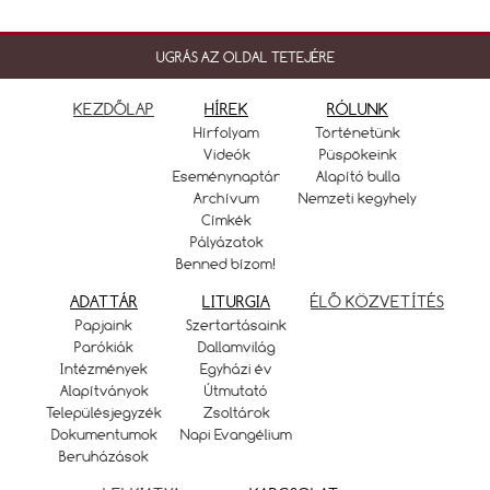
UGRÁS AZ OLDAL TETEJÉRE
KEZDŐLAP
HÍREK
RÓLUNK
Hírfolyam
Történetünk
Videók
Püspökeink
Eseménynaptár
Alapító bulla
Archívum
Nemzeti kegyhely
Címkék
Pályázatok
Benned bízom!
ADATTÁR
LITURGIA
ÉLŐ KÖZVETÍTÉS
Papjaink
Szertartásaink
Parókiák
Dallamvilág
Intézmények
Egyházi év
Alapítványok
Útmutató
Településjegyzék
Zsoltárok
Dokumentumok
Napi Evangélium
Beruházások