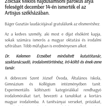
Zolcsák Miklós hajdúsámsoni parókus atya
feleségét december 14-én ismerték el az
Artisjus székházában.
Báger Gusztáv laudációjával gratulálunk az elismeréshez.
Az a kedves személy, aki most e díjat elsőként kapja,
sokak számára ismerős a magyar oktatási és irodalmi
szférában. Több műfajban is eredményesen alkot.
Dr. Kelemen Erzsébet
minősített kutatótanár,
szaktanácsadó, irodalomtörténész, író-költő és ének-zene
tanár.
A debreceni Szent József Óvoda, Általános Iskola,
Gimnázium és Kollégium intézményében tanít.
Experimentális költészeti kategóriákkal rendhagyó
irodalomórákat tart, bevezeti a tanulókat a kortárs
magyar irodalomba. A tanítványai verseket, prózákat,