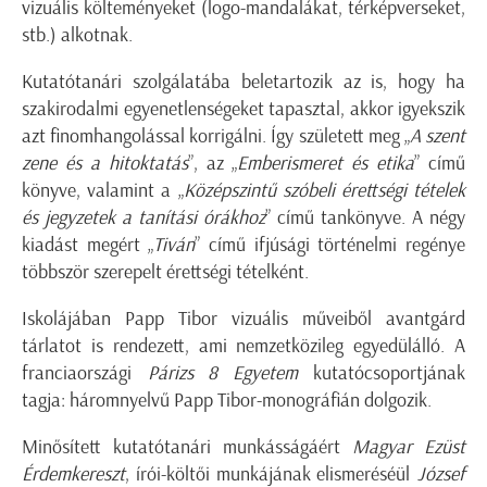
vizuális költeményeket (logo-mandalákat, térképverseket,
stb.) alkotnak.
Kutatótanári szolgálatába beletartozik az is, hogy ha
szakirodalmi egyenetlenségeket tapasztal, akkor igyekszik
azt finomhangolással korrigálni. Így született meg „
A szent
zene és a hitoktatás
”, az „
Emberismeret és etika
” című
könyve, valamint a „
Középszintű szóbeli érettségi tételek
és jegyzetek a tanítási órákhoz
” című tankönyve. A négy
kiadást megért „
Tiván
” című ifjúsági történelmi regénye
többször szerepelt érettségi tételként.
Iskolájában Papp Tibor vizuális műveiből avantgárd
tárlatot is rendezett, ami nemzetközileg egyedülálló. A
franciaországi
Párizs 8 Egyetem
kutatócsoportjának
tagja: háromnyelvű Papp Tibor-monográfián dolgozik.
Minősített kutatótanári munkásságáért
Magyar Ezüst
Érdemkereszt
, írói-költői munkájának elismeréséül
József