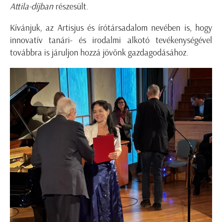
Attila-díjban
részesült.
Kívánjuk, az Artisjus és írótársadalom nevében is, hogy
innovatív tanári- és irodalmi alkotó tevékenységével
továbbra is járuljon hozzá jövőnk gazdagodásához.