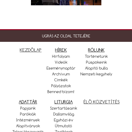
UGRÁS AZ OLDAL TETEJÉRE
KEZDŐLAP
HÍREK
RÓLUNK
Hírfolyam
Történetünk
Videók
Püspökeink
Eseménynaptár
Alapító bulla
Archívum
Nemzeti kegyhely
Címkék
Pályázatok
Benned bízom!
ADATTÁR
LITURGIA
ÉLŐ KÖZVETÍTÉS
Papjaink
Szertartásaink
Parókiák
Dallamvilág
Intézmények
Egyházi év
Alapítványok
Útmutató
Településjegyzék
Zsoltárok