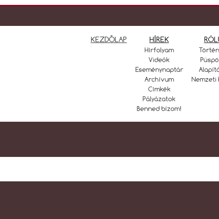
KEZDŐLAP
HÍREK
RÓL
Hírfolyam
Törté
Videók
Püspö
Eseménynaptár
Alapít
Archívum
Nemzeti 
Címkék
Pályázatok
Benned bízom!