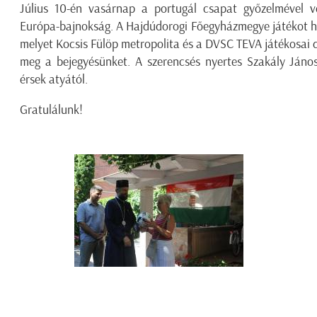
Július 10-én vasárnap a portugál csapat győzelmével v
Európa-bajnokság. A Hajdúdorogi Főegyházmegye játékot hird
melyet Kocsis Fülöp metropolita és a DVSC TEVA játékosai 
meg a bejegyésünket. A szerencsés nyertes Szakály János
érsek atyától.
Gratulálunk!