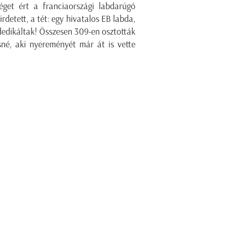
éget ért a franciaországi labdarúgó
etett, a tét: egy hivatalos EB labda,
dedikáltak! Összesen 309-en osztották
né, aki nyereményét már át is vette