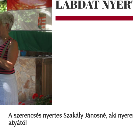
LABDÁT NYE
A szerencsés nyertes Szakály Jánosné, aki nyere
atyától