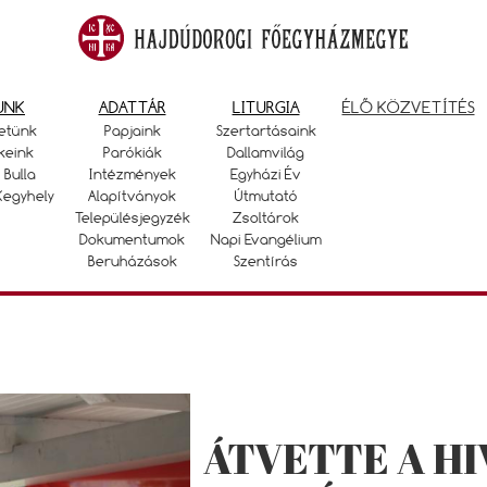
UNK
ADATTÁR
LITURGIA
ÉLŐ KÖZVETÍTÉS
etünk
Papjaink
Szertartásaink
keink
Parókiák
Dallamvilág
 Bulla
Intézmények
Egyházi Év
Kegyhely
Alapítványok
Útmutató
Településjegyzék
Zsoltárok
Dokumentumok
Napi Evangélium
Beruházások
Szentírás
ÁTVETTE A HI