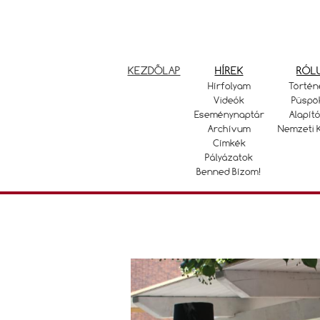
KEZDŐLAP
HÍREK
RÓL
Hírfolyam
Történ
Videók
Püspö
Eseménynaptár
Alapító
Archívum
Nemzeti 
Címkék
Pályázatok
Benned Bízom!