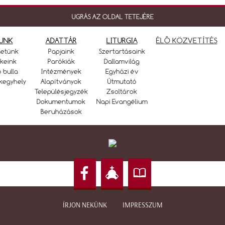
UGRÁS AZ OLDAL TETEJÉRE
UNK
ADATTÁR
LITURGIA
ÉLŐ KÖZVETÍTÉS
netünk
Papjaink
Szertartásaink
keink
Parókiák
Dallamvilág
ó bulla
Intézmények
Egyházi év
kegyhely
Alapítványok
Útmutató
Településjegyzék
Zsoltárok
Dokumentumok
Napi Evangélium
Beruházások
ÍRJON NEKÜNK
IMPRESSZUM