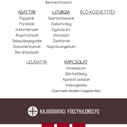
Benned bízom!
ADATTÁR
LITURGIA
ÉLŐ KÖZVETÍTÉS
Papjaink
Szertartásaink
Parókiák
Dallamvilág
Intézmények
Egyházi év
Alapítványok
Útmutató
Településjegyzék
Zsoltárok
Dokumentumok
Napi Evangélium
Beruházások
LELKIATYA
KAPCSOLAT
Imresszum
Elérhetőség
Ajánlott oldalak
Visszajelzés
Gyermekvédelmi bejelentés