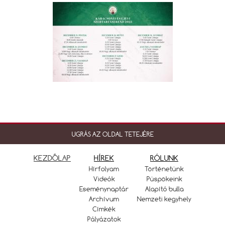
UGRÁS AZ OLDAL TETEJÉRE
KEZDŐLAP
HÍREK
RÓLUNK
Hírfolyam
Történetünk
Videók
Püspökeink
Eseménynaptár
Alapító bulla
Archívum
Nemzeti kegyhely
Címkék
Pályázatok