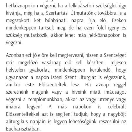
hétköznapokon végezni, ha a lelkipásztori szükséglet úgy
kívánja, még ha a Szertartási Útmutatónk továbbra is a
megszokott két bűnbánati napra írja elő. Ezeken
mindenképpen tartsuk meg, de ha ezen fölül igény és
szükség mutatkozik, akkor lehet más hétköznapokon is
végezni.
Azonban ezt jó előre kell megtervezni, hiszen a Szentséget
már megelőző vasárnap elő kell készíteni. Teljesen
helytelen gyakorlat, mindenképpen kerülendő, hogy
ugyanazon a napon Isteni Szent Liturgiát is végezzünk,
amikor este Előszenteltek lesz. Ha aznap reggel
szeretnénk magunk vagy a híveink miatt imádságot
végezni a templomunkban, akkor az vagy utrenye vagy
imaóra legyen! A más napokon is celebrált
Előszenteltekkel azt is segíteni tudjuk, hogy a nagyböjt
aliturgikus napjain is legyen lehetőségünk részesülni az
Eucharisztiában.