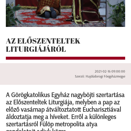
AZ ELŐSZENTELTEK
LITURGIÁJÁRÓL
2021-02-16 09:00:00
Szerző: Hajdúdorogi Főegyházmegye
A Görögkatolikus Egyház nagyböjti szertartása
az Előszenteltek Liturgiája, melyben a pap az
előző vasárnap átváltoztatott Eucharisztiával
áldoztatja meg a híveket. Erről a különleges
szertartásról Fülöp metropolita atya