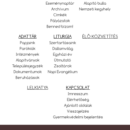
Eseménynaptár
Alapító bulla
Archívum
Nemzeti kegyhely
Címkék
Pályázatok
Benned bízom!
ADATTÁR
LITURGIA
ÉLŐ KÖZVETÍTÉS
Papjaink
Szertartásaink
Parókiák
Dallamvilág
Intézmények
Egyházi év
Alapítványok
Útmutató
Településjegyzék
Zsoltárok
Dokumentumok
Napi Evangélium
Beruházások
LELKIATYA
KAPCSOLAT
Imresszum
Elérhetőség
Ajánlott oldalak
Visszajelzés
Gyermekvédelmi bejelentés