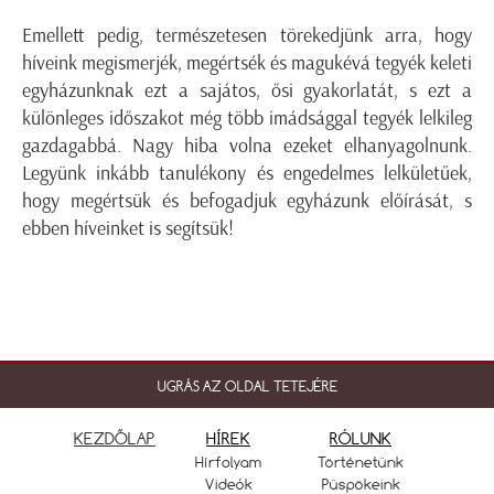
Emellett pedig, természetesen törekedjünk arra, hogy
híveink megismerjék, megértsék és magukévá tegyék keleti
egyházunknak ezt a sajátos, ősi gyakorlatát, s ezt a
különleges időszakot még több imádsággal tegyék lelkileg
gazdagabbá. Nagy hiba volna ezeket elhanyagolnunk.
Legyünk inkább tanulékony és engedelmes lelkületűek,
hogy megértsük és befogadjuk egyházunk előírását, s
ebben híveinket is segítsük!
UGRÁS AZ OLDAL TETEJÉRE
KEZDŐLAP
HÍREK
RÓLUNK
Hírfolyam
Történetünk
Videók
Püspökeink