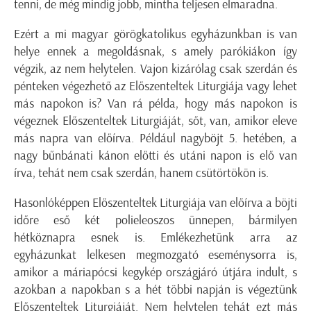
tenni, de még mindig jobb, mintha teljesen elmaradna.
Ezért a mi magyar görögkatolikus egyházunkban is van
helye ennek a megoldásnak, s amely parókiákon így
végzik, az nem helytelen. Vajon kizárólag csak szerdán és
pénteken végezhető az Előszenteltek Liturgiája vagy lehet
más napokon is? Van rá példa, hogy más napokon is
végeznek Előszenteltek Liturgiáját, sőt, van, amikor eleve
más napra van előírva. Például nagyböjt 5. hetében, a
nagy bűnbánati kánon előtti és utáni napon is elő van
írva, tehát nem csak szerdán, hanem csütörtökön is.
Hasonlóképpen Előszenteltek Liturgiája van előírva a böjti
időre eső két polieleoszos ünnepen, bármilyen
hétköznapra esnek is. Emlékezhetünk arra az
egyházunkat lelkesen megmozgató eseménysorra is,
amikor a máriapócsi kegykép országjáró útjára indult, s
azokban a napokban s a hét többi napján is végeztünk
Előszenteltek Liturgiáját. Nem helytelen tehát ezt más