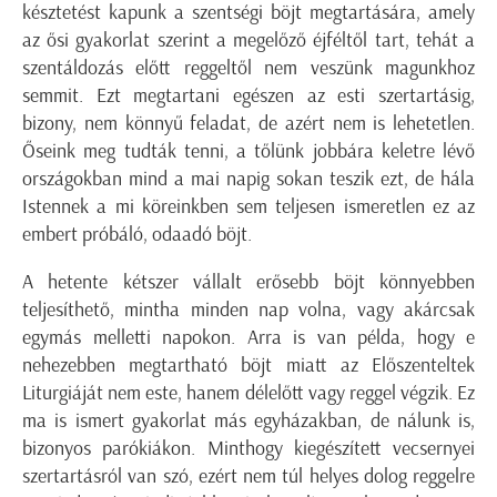
késztetést kapunk a szentségi böjt megtartására, amely
az ősi gyakorlat szerint a megelőző éjféltől tart, tehát a
szentáldozás előtt reggeltől nem veszünk magunkhoz
semmit. Ezt megtartani egészen az esti szertartásig,
bizony, nem könnyű feladat, de azért nem is lehetetlen.
Őseink meg tudták tenni, a tőlünk jobbára keletre lévő
országokban mind a mai napig sokan teszik ezt, de hála
Istennek a mi köreinkben sem teljesen ismeretlen ez az
embert próbáló, odaadó böjt.
A hetente kétszer vállalt erősebb böjt könnyebben
teljesíthető, mintha minden nap volna, vagy akárcsak
egymás melletti napokon. Arra is van példa, hogy e
nehezebben megtartható böjt miatt az Előszenteltek
Liturgiáját nem este, hanem délelőtt vagy reggel végzik. Ez
ma is ismert gyakorlat más egyházakban, de nálunk is,
bizonyos parókiákon. Minthogy kiegészített vecsernyei
szertartásról van szó, ezért nem túl helyes dolog reggelre