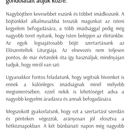
gondolatait adjuk közre.
Nagyböjtben kevesebbet eszünk és többet imádkozunk. A
böjtünkkel alkalmasabbá tesszük magunkat az isteni
kegyelem befogadására, a több imádsággal pedig még
nagyobb teret nyitunk, hogy Isten belépjen az életünkbe.
Az egyik legsajátosabb böjti szertartásunk az
Előszenteltek Liturgiája. Az elnevezés nem teljesen
pontos, de már évtizedek óta így használjuk, mindnyájan
tudjuk, hogy miről van szó.
Ugyanakkor fontos feladatunk, hogy segítsük híveinket is
ennek a különleges imádságnak minél mélyebb
megismerésében, ezzel nekik is lehetőséget adva a
nagyobb kegyelmi áradásra és annak befogadására.
Megszokott gyakorlatunk, hogy ezt a szertartást szerdán
és pénteken végezzük, arányosan jól elosztva a
hétköznapokban. A két bűnbánati napon még nagyobb