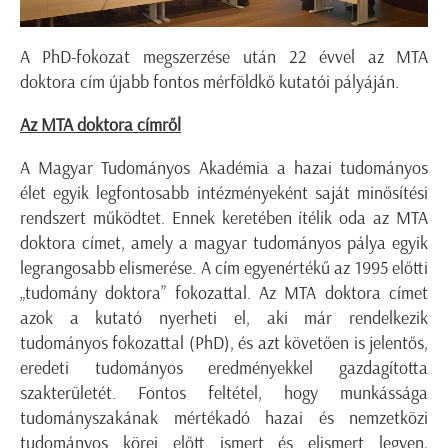
A PhD-fokozat megszerzése után 22 évvel az MTA
doktora cím újabb fontos mérföldkő kutatói pályáján.
Az MTA doktora címről
A Magyar Tudományos Akadémia a hazai tudományos
élet egyik legfontosabb intézményeként saját minősítési
rendszert működtet. Ennek keretében ítélik oda az MTA
doktora címet, amely a magyar tudományos pálya egyik
legrangosabb elismerése. A cím egyenértékű az 1995 előtti
„tudomány doktora” fokozattal. Az MTA doktora címet
azok a kutató nyerheti el, aki már rendelkezik
tudományos fokozattal (PhD), és azt követően is jelentős,
eredeti tudományos eredményekkel gazdagította
szakterületét. Fontos feltétel, hogy munkássága
tudományszakának mértékadó hazai és nemzetközi
tudományos körei előtt ismert és elismert legyen,