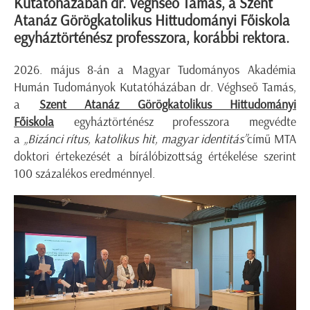
Kutatóházában dr. Véghseő Tamás, a Szent
Atanáz Görögkatolikus Hittudományi Főiskola
egyháztörténész professzora, korábbi rektora.
2026. május 8-án a Magyar Tudományos Akadémia
Humán Tudományok Kutatóházában dr. Véghseő Tamás,
a
Szent Atanáz Görögkatolikus Hittudományi
Főiskola
egyháztörténész professzora megvédte
a
„Bizánci rítus, katolikus hit, magyar identitás”
című MTA
doktori értekezését a bírálóbizottság értékelése szerint
100 százalékos eredménnyel.