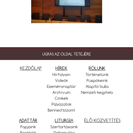
UGRÁS AZ OLDAL TETEJÉRE
KEZDŐLAP
HÍREK
RÓLUNK
Hírfolyam
Történetünk
Videók
Püspökeink
Eseménynaptár
Alapító bulla
Archívum
Nemzeti kegyhely
Címkék
Pályázatok
Benned bízom!
ADATTÁR
LITURGIA
ÉLŐ KÖZVETÍTÉS
Papjaink
Szertartásaink
Parókiák
Dallamvilág