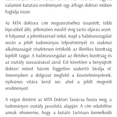
valamint kutatási eredményeit egy átfogó doktori műben
foglalja össze.
Az MTA doktora cím megszerzéséhez összetett, több
lépcsőből álló, jellemzően másfél évig tartó eljárás vezet.
A folyamat a jelentkezéssel indul, majd a habitusvizsgálat
során a jelölt tudományos teljesítményét és szakmai
alkalmasságát részletesen értékelik az illetékes bizottság
kijelölt tagjai. A habitusvizsgálat az illetékes bizottság és
az osztály szavazásával zárul. Ezt követően a benyújtott
doktori művet három független szakértő bírálja el.
Amennyiben a dolgozat megfelel a követelményeknek,
nyilvános vitára kerül sor, ahol a jelölt megvédi
eredményeit.
A végső döntést az MTA Doktori Tanácsa hozza meg, a
tudományos osztály javaslata alapján. A cím odaítélése
annak elismerése, hogy a kutató tartósan kiemelkedő