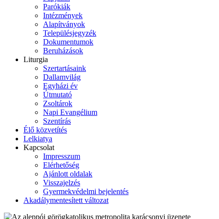
Parókiák
Intézmények
Alapítványok
Településjegyzék
Dokumentumok
Beruházások
Liturgia
Szertartásaink
Dallamvilág
Egyházi év
Útmutató
Zsoltárok
Napi Evangélium
Szentírás
Élő közvetítés
Lelkiatya
Kapcsolat
Impresszum
Elérhetőség
Ajánlott oldalak
Visszajelzés
Gyermekvédelmi bejelentés
Akadálymentesített változat