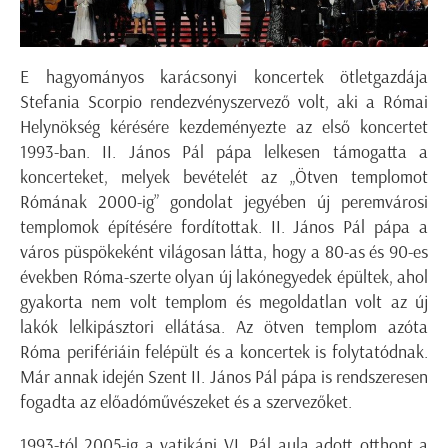
E hagyományos karácsonyi koncertek ötletgazdája
Stefania Scorpio rendezvényszervező volt, aki a Római
Helynökség kérésére kezdeményezte az első koncertet
1993-ban. II. János Pál pápa lelkesen támogatta a
koncerteket, melyek bevételét az „Ötven templomot
Rómának 2000-ig” gondolat jegyében új peremvárosi
templomok építésére fordítottak. II. János Pál pápa a
város püspökeként világosan látta, hogy a 80-as és 90-es
években Róma-szerte olyan új lakónegyedek épültek, ahol
gyakorta nem volt templom és megoldatlan volt az új
lakók lelkipásztori ellátása. Az ötven templom azóta
Róma perifériáin felépült és a koncertek is folytatódnak.
Már annak idején Szent II. János Pál pápa is rendszeresen
fogadta az előadóművészeket és a szervezőket.
1993-tól 2005-ig a vatikáni VI. Pál aula adott otthont a