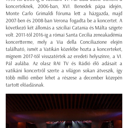
koncerteknek, 2006-ban, XVI. Benedek pápa idején,
Monte Carlo Grimaldi fóruma lett a házgazda, majd
2007-ben és 2008-ban Verona fogadta be a koncertet. A
következő két állomás a szicíliai Catania és Málta szigete
volt. 2011-től 2016-ig a római Santa Cecilia zeneakadémia
koncertterme, mely a Via della Conciliazione elején
található, ismét a Vatikán közelébe hozta a koncerteket,
mígnem 2017-től visszatértek az eredeti helyszínre, a VI.
Pál aulába. Az olasz RAI TV és Rádió élő adásait a
vatikáni koncertről szerte a világon sokan átveszik, így
több millió ember lehet a részese a december közepén
tartott előadásnak.