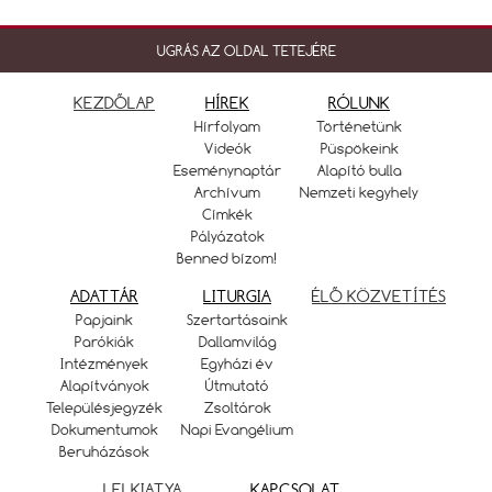
UGRÁS AZ OLDAL TETEJÉRE
KEZDŐLAP
HÍREK
RÓLUNK
Hírfolyam
Történetünk
Videók
Püspökeink
Eseménynaptár
Alapító bulla
Archívum
Nemzeti kegyhely
Címkék
Pályázatok
Benned bízom!
ADATTÁR
LITURGIA
ÉLŐ KÖZVETÍTÉS
Papjaink
Szertartásaink
Parókiák
Dallamvilág
Intézmények
Egyházi év
Alapítványok
Útmutató
Településjegyzék
Zsoltárok
Dokumentumok
Napi Evangélium
Beruházások
LELKIATYA
KAPCSOLAT