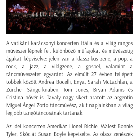
A vatikáni karácsonyi koncerten Itália és a világ rangos
művészei lépnek fel, különböző műfajokat és művészetig
ágakat képviselve: jelen van a klasszikus zene, a pop, a
rock, a jazz, a világzene, a gospel, valamint a
táncművészetet egyaránt. Az elmúlt 27 évben fellépett
többek között Andrea Bocelli, Enya, Sarah McLachlan, a
Zürcher Sängerknaben, Tom Jones, Bryan Adams és
Cristina nővér is. Tavaly nagy sikert aratott az argentin
Miguel Ángel Zotto táncművész, akit napjainkban a világ
legjobb tangótáncosának tartanak.
Az idei koncerten Amerikát Lionel Richie, Walest Bonnie
Tyler, Skóciát Susan Boyle képviselte. Az olasz zenészek