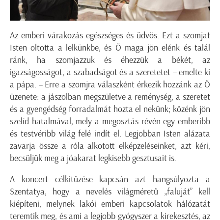
Az emberi várakozás egészséges és üdvös. Ezt a szomjat
Isten oltotta a lelkünkbe, és Ő maga jön elénk és talál
ránk, ha szomjazzuk és éhezzük a békét, az
igazságosságot, a szabadságot és a szeretetet – emelte ki
a pápa. – Erre a szomjra válaszként érkezik hozzánk az Ő
üzenete: a jászolban megszületve a reménység, a szeretet
és a gyengédség forradalmát hozta el nekünk; közénk jön
szelíd hatalmával, mely a megosztás révén egy emberibb
és testvéribb világ felé indít el. Legjobban Isten alázata
zavarja össze a róla alkotott elképzeléseinket, azt kéri,
becsüljük meg a jóakarat legkisebb gesztusait is.
A koncert célkitűzése kapcsán azt hangsúlyozta a
Szentatya, hogy a nevelés világméretű „faluját” kell
kiépíteni, melynek lakói emberi kapcsolatok hálózatát
teremtik meg, és ami a legjobb gyógyszer a kirekesztés, az