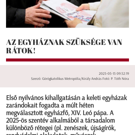
AZ EGYHÁZNAK SZÜKSÉGE VAN
RÁTOK!
2025-05-15 09:52:19
Szerző: Görögkatolikus Metropólia/Király András Fotó: P. Tóth Nóra
Első nyilvános kihallgatásán a keleti egyházak
zarándokait fogadta a múlt héten
megválasztott egyházfő, XIV. Leó pápa. A
2025-ös szentév alkalmából a társadalom
különböző rétegei (pl. zenészek, újságírók,