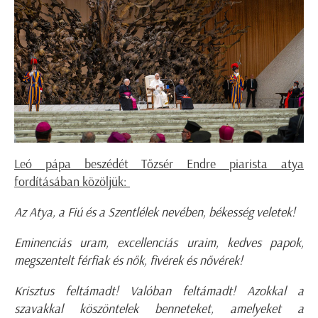
Leó pápa beszédét Tőzsér Endre piarista atya
fordításában közöljük:
Az Atya, a Fiú és a Szentlélek nevében, békesség veletek!
Eminenciás uram, excellenciás uraim, kedves papok,
megszentelt férfiak és nők, fivérek és nővérek!
Krisztus feltámadt! Valóban feltámadt! Azokkal a
szavakkal köszöntelek benneteket, amelyeket a