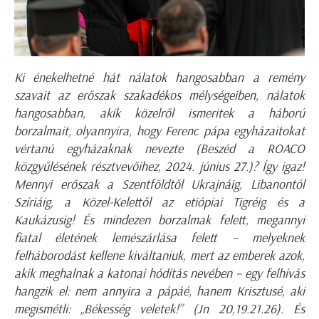
Ki énekelhetné hát nálatok hangosabban a remény
szavait az erőszak szakadékos mélységeiben, nálatok
hangosabban, akik közelről ismeritek a háború
borzalmait, olyannyira, hogy Ferenc pápa egyházaitokat
vértanú egyházaknak nevezte (Beszéd a ROACO
közgyűlésének résztvevőihez, 2024. június 27.)? Így igaz!
Mennyi erőszak a Szentföldtől Ukrajnáig, Libanontól
Szíriáig, a Közel-Kelettől az etiópiai Tigréig és a
Kaukázusig! És mindezen borzalmak felett, megannyi
fiatal életének lemészárlása felett – melyeknek
felháborodást kellene kiváltaniuk, mert az emberek azok,
akik meghalnak a katonai hódítás nevében – egy felhívás
hangzik el: nem annyira a pápáé, hanem Krisztusé, aki
megismétli: „Békesség veletek!” (Jn 20,19.21.26). És