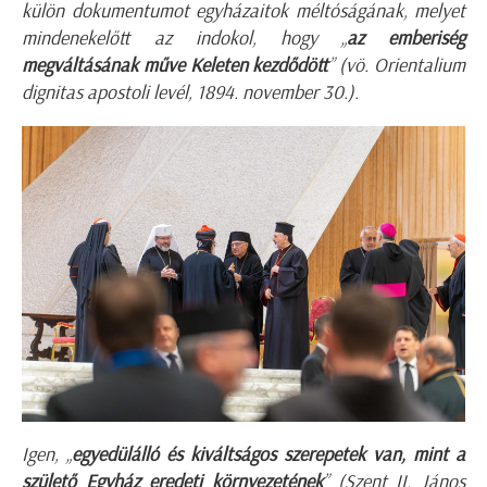
külön dokumentumot egyházaitok méltóságának, melyet
mindenekelőtt az indokol, hogy „
az emberiség
megváltásának műve Keleten kezdődött
” (vö. Orientalium
dignitas apostoli levél, 1894. november 30.).
Igen, „
egyedülálló és kiváltságos szerepetek van, mint a
születő Egyház eredeti környezetének
” (Szent II. János