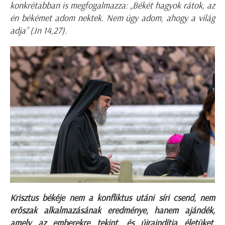
konkrétabban is megfogalmazza: „Békét hagyok rátok, az
én békémet adom nektek. Nem úgy adom, ahogy a világ
adja” (Jn 14,27).
Krisztus békéje nem a konfliktus utáni síri csend, nem
erőszak alkalmazásának eredménye, hanem ajándék,
amely az emberekre tekint, és újraindítja életüket.