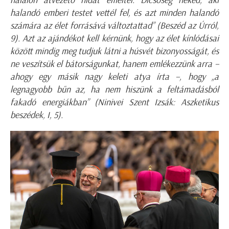
halandó emberi testet vettél fel, és azt minden halandó
számára az élet forrásává változtattad” (Beszéd az Úrról,
9). Azt az ajándékot kell kérnünk, hogy az élet kínlódásai
között mindig meg tudjuk látni a húsvét bizonyosságát, és
ne veszítsük el bátorságunkat, hanem emlékezzünk arra –
ahogy egy másik nagy keleti atya írta –, hogy „a
legnagyobb bűn az, ha nem hiszünk a feltámadásból
fakadó energiákban” (Ninivei Szent Izsák: Aszketikus
beszédek, I, 5).