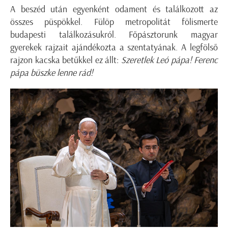
A beszéd után egyenként odament és találkozott az
összes püspökkel. Fülöp metropolitát fölismerte
budapesti találkozásukról. Főpásztorunk magyar
gyerekek rajzait ajándékozta a szentatyának. A legfölső
rajzon kacska betűkkel ez állt:
Szeretlek Leó pápa! Ferenc
pápa büszke lenne rád!