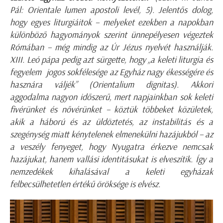
Pál: Orientale lumen apostoli levél, 5). Jelentős dolog,
hogy egyes liturgiáitok – melyeket ezekben a napokban
különböző hagyományok szerint ünnepélyesen végeztek
Rómában – még mindig az Úr Jézus nyelvét használják.
XIII. Leó pápa pedig azt sürgette, hogy „a keleti liturgia és
fegyelem jogos sokfélesége az Egyház nagy ékességére és
hasznára váljék” (Orientalium dignitas). Akkori
aggodalma nagyon időszerű, mert napjainkban sok keleti
fivérünket és nővérünket – köztük többeket közületek,
akik a háború és az üldöztetés, az instabilitás és a
szegénység miatt kénytelenek elmenekülni hazájukból – az
a veszély fenyeget, hogy Nyugatra érkezve nemcsak
hazájukat, hanem vallási identitásukat is elveszítik. Így a
nemzedékek kihalásával a keleti egyházak
felbecsülhetetlen értékű öröksége is elvész.