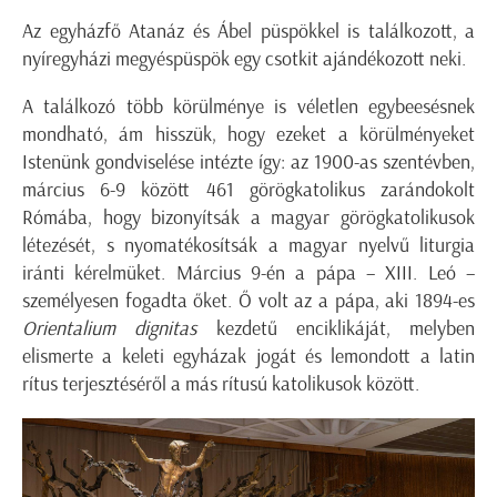
Az egyházfő Atanáz és Ábel püspökkel is találkozott, a
nyíregyházi megyéspüspök egy csotkit ajándékozott neki.
A találkozó több körülménye is véletlen egybeesésnek
mondható, ám hisszük, hogy ezeket a körülményeket
Istenünk gondviselése intézte így: az 1900-as szentévben,
március 6-9 között 461 görögkatolikus zarándokolt
Rómába, hogy bizonyítsák a magyar görögkatolikusok
létezését, s nyomatékosítsák a magyar nyelvű liturgia
iránti kérelmüket. Március 9-én a pápa – XIII. Leó –
személyesen fogadta őket. Ő volt az a pápa, aki 1894-es
Orientalium dignitas
kezdetű enciklikáját, melyben
elismerte a keleti egyházak jogát és lemondott a latin
rítus terjesztéséről a más rítusú katolikusok között.