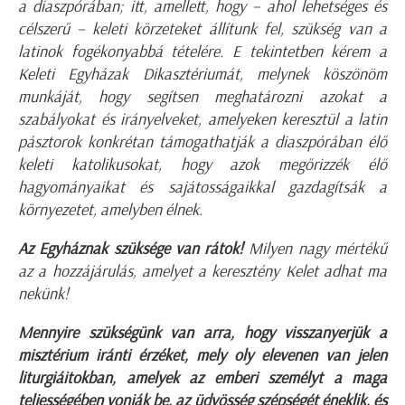
a diaszpórában; itt, amellett, hogy – ahol lehetséges és
célszerű – keleti körzeteket állítunk fel, szükség van a
latinok fogékonyabbá tételére. E tekintetben kérem a
Keleti Egyházak Dikasztériumát, melynek köszönöm
munkáját, hogy segítsen meghatározni azokat a
szabályokat és irányelveket, amelyeken keresztül a latin
pásztorok konkrétan támogathatják a diaszpórában élő
keleti katolikusokat, hogy azok megőrizzék élő
hagyományaikat és sajátosságaikkal gazdagítsák a
környezetet, amelyben élnek.
Az Egyháznak szüksége van rátok!
Milyen nagy mértékű
az a hozzájárulás, amelyet a keresztény Kelet adhat ma
nekünk!
Mennyire szükségünk van arra, hogy visszanyerjük a
misztérium iránti érzéket, mely oly elevenen van jelen
liturgiáitokban, amelyek az emberi személyt a maga
teljességében vonják be, az üdvösség szépségét éneklik, és