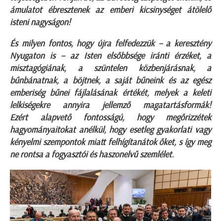
ámulatot ébresztenek az emberi kicsinységet átölelő
isteni nagyságon!
És milyen fontos, hogy újra felfedezzük – a keresztény
Nyugaton is – az Isten elsőbbsége iránti érzéket, a
misztagógiának, a szüntelen közbenjárásnak, a
bűnbánatnak, a böjtnek, a saját bűneink és az egész
emberiség bűnei fájlalásának értékét, melyek a keleti
lelkiségekre annyira jellemző magatartásformák!
Ezért
alapvető fontosságú, hogy megőrizzétek
hagyományaitokat anélkül, hogy esetleg gyakorlati vagy
kényelmi szempontok miatt felhígítanátok őket, s így meg
ne rontsa a fogyasztói és haszonelvű szemlélet.