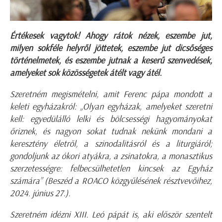
Értékesek vagytok! Ahogy rátok nézek, eszembe jut,
milyen sokféle helyről jöttetek, eszembe jut dicsőséges
történelmetek, és eszembe jutnak a keserű szenvedések,
amelyeket sok közösségetek átélt vagy átél.
Szeretném megismételni, amit Ferenc pápa mondott a
keleti egyházakról: „Olyan egyházak, amelyeket szeretni
kell: egyedülálló lelki és bölcsességi hagyományokat
őriznek, és nagyon sokat tudnak nekünk mondani a
keresztény életről, a szinodalitásról és a liturgiáról;
gondoljunk az ókori atyákra, a zsinatokra, a monasztikus
szerzetességre: felbecsülhetetlen kincsek az Egyház
számára” (Beszéd a ROACO közgyűlésének résztvevőihez,
2024. június 27.).
Szeretném idézni XIII. Leó pápát is, aki először szentelt