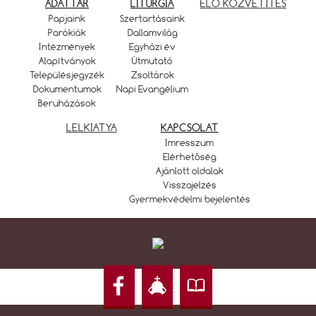
ADATTÁR
LITURGIA
ÉLŐ KÖZVETÍTÉS
Papjaink
Szertartásaink
Parókiák
Dallamvilág
Intézmények
Egyházi év
Alapítványok
Útmutató
Településjegyzék
Zsoltárok
Dokumentumok
Napi Evangélium
Beruházások
LELKIATYA
KAPCSOLAT
Imresszum
Elérhetőség
Ajánlott oldalak
Visszajelzés
Gyermekvédelmi bejelentés