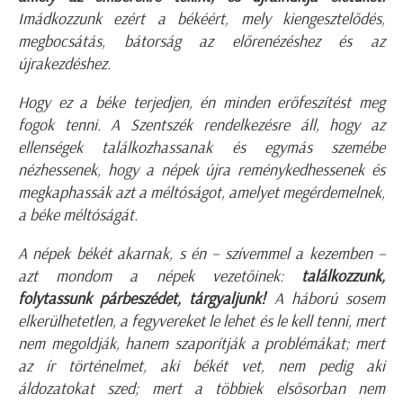
Imádkozzunk ezért a békéért, mely kiengesztelődés,
megbocsátás, bátorság az előrenézéshez és az
újrakezdéshez.
Hogy ez a béke terjedjen, én minden erőfeszítést meg
fogok tenni. A Szentszék rendelkezésre áll, hogy az
ellenségek találkozhassanak és egymás szemébe
nézhessenek, hogy a népek újra reménykedhessenek és
megkaphassák azt a méltóságot, amelyet megérdemelnek,
a béke méltóságát.
A népek békét akarnak, s én – szívemmel a kezemben –
azt mondom a népek vezetőinek:
találkozzunk,
folytassunk párbeszédet, tárgyaljunk!
A háború sosem
elkerülhetetlen, a fegyvereket le lehet és le kell tenni, mert
nem megoldják, hanem szaporítják a problémákat; mert
az ír történelmet, aki békét vet, nem pedig aki
áldozatokat szed; mert a többiek elsősorban nem