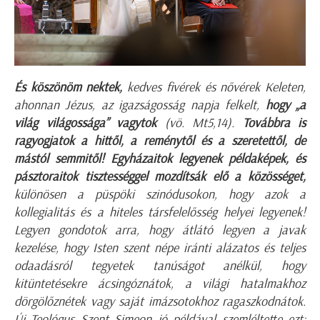
És köszönöm nektek,
kedves fivérek és nővérek Keleten,
ahonnan Jézus, az igazságosság napja felkelt,
hogy „a
világ világossága” vagytok
(vö. Mt5,14).
Továbbra is
ragyogjatok a hittől, a reménytől és a szeretettől, de
mástól semmitől! Egyházaitok legyenek példaképek, és
pásztoraitok tisztességgel mozdítsák elő a közösséget,
különösen a püspöki szinódusokon, hogy azok a
kollegialitás és a hiteles társfelelősség helyei legyenek!
Legyen gondotok arra, hogy átlátó legyen a javak
kezelése, hogy Isten szent népe iránti alázatos és teljes
odaadásról tegyetek tanúságot anélkül, hogy
kitüntetésekre ácsingóznátok, a világi hatalmakhoz
dörgölőznétek vagy saját imázsotokhoz ragaszkodnátok.
Új Teológus Szent Simeon jó példával szemléltette ezt: