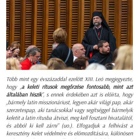
Több mint egy évszázaddal ezelőtt XIII. Leó megjegyezte,
hogy „
a keleti rítusok megőrzése fontosabb, mint azt
általában hiszik
”, s ennek érdekében azt is előírta, hogy
„bármely latin misszionáriust, legyen akár világi pap, akár
szerzetespap, aki tanácsokkal vagy segítséggel bármelyik
keletit a latin rítusba átviszi, meg kell fosztani hivatalától,
és abból ki kell zárni” (uo.). Elfogadjuk a felhívást a
keresztény Kelet védelmére és előmozdítására, különösen