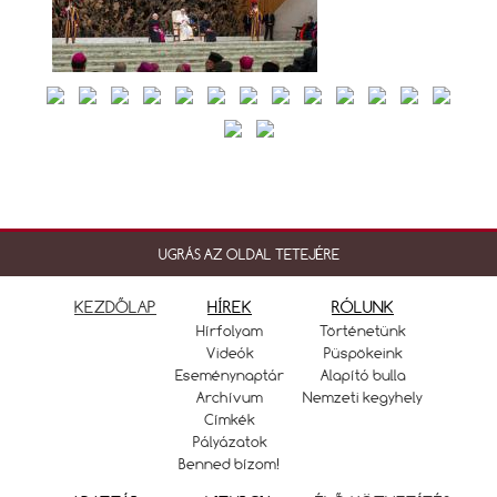
UGRÁS AZ OLDAL TETEJÉRE
KEZDŐLAP
HÍREK
RÓLUNK
Hírfolyam
Történetünk
Videók
Püspökeink
Eseménynaptár
Alapító bulla
Archívum
Nemzeti kegyhely
Címkék
Pályázatok
Benned bízom!