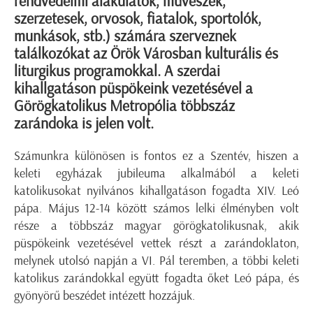
rendvédelmi alakulatok, művészek,
szerzetesek, orvosok, fiatalok, sportolók,
munkások, stb.) számára szerveznek
találkozókat az Örök Városban kulturális és
liturgikus programokkal. A szerdai
kihallgatáson püspökeink vezetésével a
Görögkatolikus Metropólia többszáz
zarándoka is jelen volt.
Számunkra különösen is fontos ez a Szentév, hiszen a
keleti egyházak jubileuma alkalmából a keleti
katolikusokat nyilvános kihallgatáson fogadta XIV. Leó
pápa. Május 12-14 között számos lelki élményben volt
része a többszáz magyar görögkatolikusnak, akik
püspökeink vezetésével vettek részt a zarándoklaton,
melynek utolsó napján a VI. Pál teremben, a többi keleti
katolikus zarándokkal együtt fogadta őket Leó pápa, és
gyönyörű beszédet intézett hozzájuk.