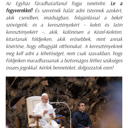
Az Egyház fáradhatatlanul fogja ismételni:
Le a
fegyverekkel!
És szeretnék hálát adni Istennek azokért,
akik csendben, imádságban, felajánlással a békét
szövögetik; és a keresztényekért – keleti és latin
keresztényekért –, akik, különösen a Közel-Keleten,
kitartanak földjeiken, akik erősebbek, mint annak
kísértése, hogy elhagyják otthonukat. A keresztényeknek
meg kell adni a lehetőséget, nem csak szavakban, hogy
földjeiken maradhassanak a biztonságos léthez szükséges
összes jogokkal. Kérlek benneteket, dolgozzatok ezen!