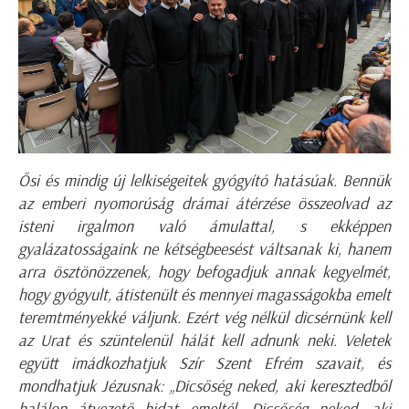
Ősi és mindig új lelkiségeitek gyógyító hatásúak. Bennük
az emberi nyomorúság drámai átérzése összeolvad az
isteni irgalmon való ámulattal, s ekképpen
gyalázatosságaink ne kétségbeesést váltsanak ki, hanem
arra ösztönözzenek, hogy befogadjuk annak kegyelmét,
hogy gyógyult, átistenült és mennyei magasságokba emelt
teremtményekké váljunk. Ezért vég nélkül dicsérnünk kell
az Urat és szüntelenül hálát kell adnunk neki. Veletek
együtt imádkozhatjuk Szír Szent Efrém szavait, és
mondhatjuk Jézusnak: „Dicsőség neked, aki keresztedből
halálon átvezető hidat emeltél. Dicsőség neked, aki