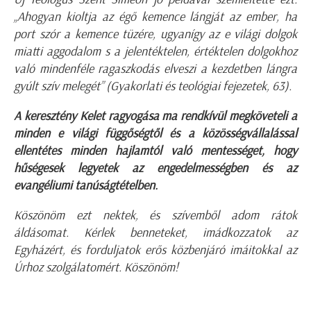
„Ahogyan kioltja az égő kemence lángját az ember, ha
port szór a kemence tüzére, ugyanígy az e világi dolgok
miatti aggodalom s a jelentéktelen, értéktelen dolgokhoz
való mindenféle ragaszkodás elveszi a kezdetben lángra
gyúlt szív melegét” (Gyakorlati és teológiai fejezetek, 63).
A keresztény Kelet ragyogása ma rendkívül megköveteli a
minden e világi függőségtől és a közösségvállalással
ellentétes minden hajlamtól való mentességet, hogy
hűségesek legyetek az engedelmességben és az
evangéliumi tanúságtételben.
Köszönöm ezt nektek, és szívemből adom rátok
áldásomat. Kérlek benneteket, imádkozzatok az
Egyházért, és forduljatok erős közbenjáró imáitokkal az
Úrhoz szolgálatomért. Köszönöm!