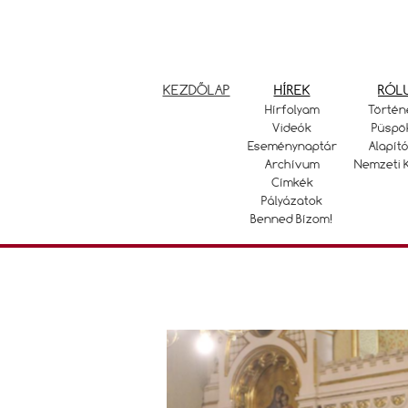
KEZDŐLAP
HÍREK
RÓL
Hírfolyam
Történ
Videók
Püspö
Eseménynaptár
Alapító
Archívum
Nemzeti 
Címkék
Pályázatok
Benned Bízom!