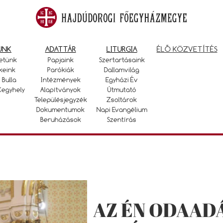
UNK
ADATTÁR
LITURGIA
ÉLŐ KÖZVETÍTÉS
etünk
Papjaink
Szertartásaink
keink
Parókiák
Dallamvilág
 Bulla
Intézmények
Egyházi Év
Kegyhely
Alapítványok
Útmutató
Településjegyzék
Zsoltárok
Dokumentumok
Napi Evangélium
Beruházások
Szentírás
AZ ÉN ODAAD