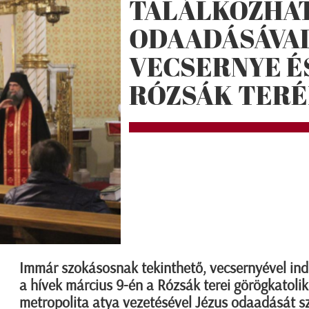
TALÁLKOZHAT
ODAADÁSÁVAL
VECSERNYE ÉS
RÓZSÁK TERÉ
Immár szokásosnak tekinthető, vecsernyével indí
a hívek március 9-én a Rózsák terei görögkatoli
metropolita atya vezetésével Jézus odaadását 