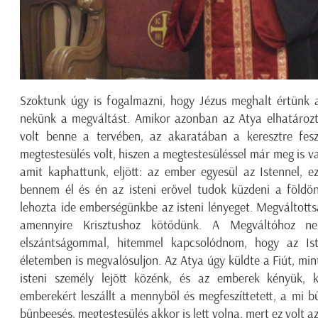
Szoktunk úgy is fogalmazni, hogy Jézus meghalt értünk a
nekünk a megváltást. Amikor azonban az Atya elhatároz
volt benne a tervében, az akaratában a keresztre fes
megtestesülés volt, hiszen a megtestesüléssel már meg is v
amit kaphattunk, eljött: az ember egyesül az Istennel, 
bennem él és én az isteni erővel tudok küzdeni a földön
lehozta ide emberségünkbe az isteni lényeget. Megváltot
amennyire Krisztushoz kötődünk. A Megváltóhoz ne
elszántságommal, hitemmel kapcsolódnom, hogy az Is
életemben is megvalósuljon. Az Atya úgy küldte a Fiút, mi
isteni személy lejött közénk, és az emberek kényük, k
emberekért leszállt a mennyből és megfeszíttetett, a mi bű
bűnbeesés, megtestesülés akkor is lett volna, mert ez volt 