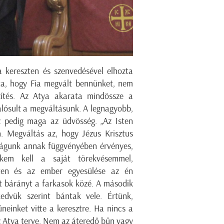
 kereszten és szenvedésével elhozta
ta, hogy Fia megvált bennünket, nem
zítés. Az Atya akarata mindössze a
alósult a megváltásunk. A legnagyobb,
ez pedig maga az üdvösség. „Az Isten
. Megváltás az, hogy Jézus Krisztus
tságunk annak függvényében érvényes,
kem kell a saját törekvésemmel,
ten és az ember egyesülése az én
nt bárányt a farkasok közé. A második
edvük szerint bántak vele. Értünk,
neinket vitte a keresztre. Ha nincs a
az Atya terve. Nem az áteredő bűn vagy