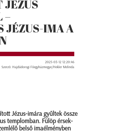
 JÉZUS
 –
 JÉZUS-IMA A
N
2025-03-12 12:20:46
Szerző: Hajdúdorogi Főegyházmegye/Hekler Melinda
tott Jézus-imára gyűltek össze
kus templomban. Fülöp érsek-
szemlélő belső imaélményben