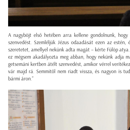
A nagyböjt első hetében arra kellene gondolnunk, hogy 
szenvedést. Szemléljük Jézus odaadását ezen az estén, é
szeretetet, amellyel nekünk adta magát – kérte Fülöp atya. 
ez mégsem akadályozta meg abban, hogy nekünk adja mag
getsemáni kertben átélt szenvedést, amikor vérrel veríték
vár majd rá. Semmitől nem riadt vissza, és nagyon is tud
bármi áron.”