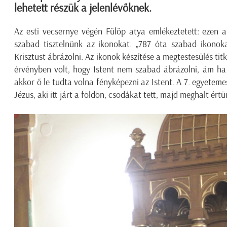
lehetett részük a jelenlévőknek.
Az esti vecsernye végén Fülöp atya emlékeztetett: ezen 
szabad tisztelnünk az ikonokat. „787 óta szabad ikonoka
Krisztust ábrázolni. Az ikonok készítése a megtestesülés ti
érvényben volt, hogy Istent nem szabad ábrázolni, ám ha 
akkor ő le tudta volna fényképezni az Istent. A 7. egyetemes 
Jézus, aki itt járt a földön, csodákat tett, majd meghalt értü