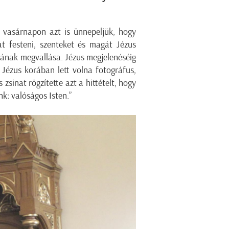
a vasárnapon azt is ünnepeljük, hogy
t festeni, szenteket és magát Jézus
tkának megvallása. Jézus megjelenéséig
Jézus korában lett volna fotográfus,
zsinat rögzítette azt a hittételt, hogy
nk: valóságos Isten.”