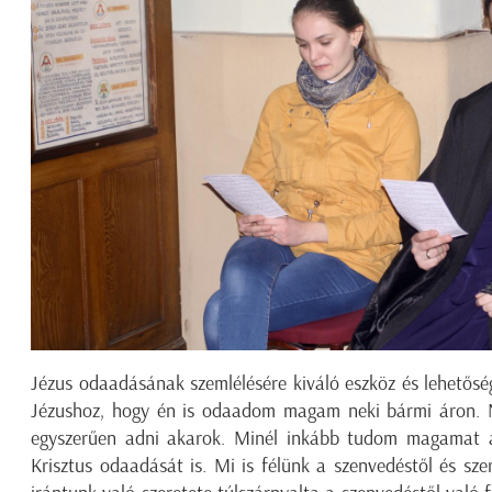
Jézus odaadásának szemlélésére kiváló eszköz és lehetőség
Jézushoz, hogy én is odaadom magam neki bármi áron. Ni
egyszerűen adni akarok. Minél inkább tudom magamat a
Krisztus odaadását is. Mi is félünk a szenvedéstől és sze