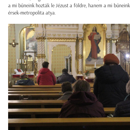
a mi bűneink hozták le Jézust a földre, hanem a mi bűneink
érsek-metropolita atya.