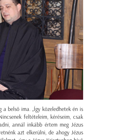
 a belső ima. „Így közeledhetek én is
ncsenek feltételeim, kéréseim, csak
dni, annál inkább értem meg Jézus
retnénk azt elkerülni, de ahogy Jézus