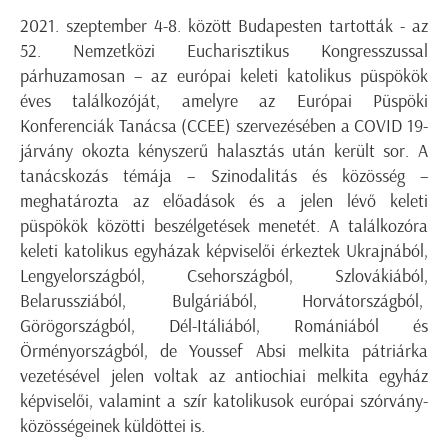
2021. szeptember 4-8. között Budapesten tartották - az
52. Nemzetközi Eucharisztikus Kongresszussal
párhuzamosan – az európai keleti katolikus püspökök
éves találkozóját, amelyre az Európai Püspöki
Konferenciák Tanácsa (CCEE) szervezésében a COVID 19-
járvány okozta kényszerű halasztás után került sor. A
tanácskozás témája – Szinodalitás és közösség –
meghatározta az előadások és a jelen lévő keleti
püspökök közötti beszélgetések menetét. A találkozóra
keleti katolikus egyházak képviselői érkeztek Ukrajnából,
Lengyelországból, Csehországból, Szlovákiából,
Belarussziából, Bulgáriából, Horvátországból,
Görögországból, Dél-Itáliából, Romániából és
Örményországból, de Youssef Absi melkita pátriárka
vezetésével jelen voltak az antiochiai melkita egyház
képviselői, valamint a szír katolikusok európai szórvány-
közösségeinek küldöttei is.