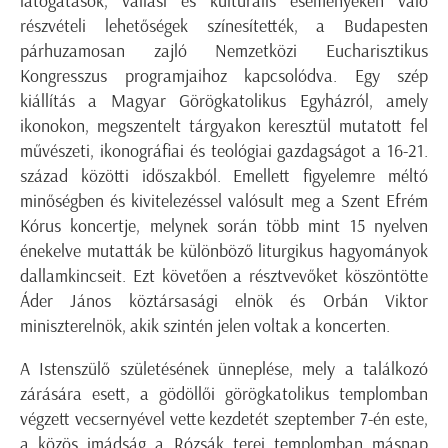
látogatások, vallási és kulturális eseményeken való
részvételi lehetőségek színesítették, a Budapesten
párhuzamosan zajló Nemzetközi Eucharisztikus
Kongresszus programjaihoz kapcsolódva. Egy szép
kiállítás a Magyar Görögkatolikus Egyházról, amely
ikonokon, megszentelt tárgyakon keresztül mutatott fel
művészeti, ikonográfiai és teológiai gazdagságot a 16-21.
század közötti időszakból. Emellett figyelemre méltó
minőségben és kivitelezéssel valósult meg a Szent Efrém
Kórus koncertje, melynek során több mint 15 nyelven
énekelve mutatták be különböző liturgikus hagyományok
dallamkincseit. Ezt követően a résztvevőket köszöntötte
Áder János köztársasági elnök és Orbán Viktor
miniszterelnök, akik szintén jelen voltak a koncerten.
A Istenszülő születésének ünneplése, mely a találkozó
zárására esett, a gödöllői görögkatolikus templomban
végzett vecsernyével vette kezdetét szeptember 7-én este,
a közös imádság a Rózsák terei templomban másnap