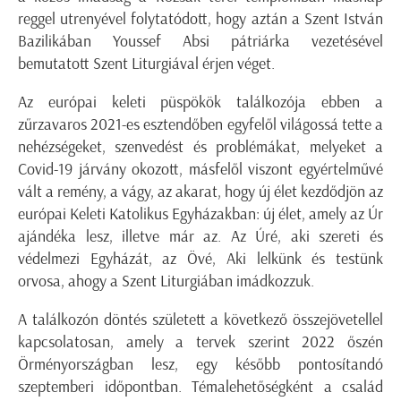
reggel utrenyével folytatódott, hogy aztán a Szent István
Bazilikában Youssef Absi pátriárka vezetésével
bemutatott Szent Liturgiával érjen véget.
Az európai keleti püspökök találkozója ebben a
zűrzavaros 2021-es esztendőben egyfelől világossá tette a
nehézségeket, szenvedést és problémákat, melyeket a
Covid-19 járvány okozott, másfelől viszont egyértelművé
vált a remény, a vágy, az akarat, hogy új élet kezdődjön az
európai Keleti Katolikus Egyházakban: új élet, amely az Úr
ajándéka lesz, illetve már az. Az Úré, aki szereti és
védelmezi Egyházát, az Övé, Aki lelkünk és testünk
orvosa, ahogy a Szent Liturgiában imádkozzuk.
A találkozón döntés született a következő összejövetellel
kapcsolatosan, amely a tervek szerint 2022 őszén
Örményországban lesz, egy később pontosítandó
szeptemberi időpontban. Témalehetőségként a család