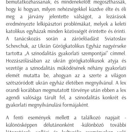
bemutatkozhassanak, és mindenekelőtt megoszthassák,
hogy ki hogyan, milyen nehézségekkel küzdve élte és éli
meg a járvány jelentette válságot, a lezárások
eredményezte lelkipásztori problémákat, melyek a keleti
katolikus egyházak minden közösségét érintette és érinti.
A tanácskozás során a záróelőadást Sviatoslav
Schevchuk, az Ukrán Görögkatolikus Egyház nagyérseke
tartotta „A szinodalitás gyakorlati szempontjai” címmel.
Hozzászólásában az ukrán görögkatolikusok atyja és
vezetője a szinodalitás működésének néhány gyakorlati
elemét mutatta be, ahogyan az a szerte a világon
szétszóródott ukrán egyház életében megnyilvánul. A lex
orandi korábban megmutatott törvénye után ebben a lex
agendi valósága tárult fel, a szinodalitás konkrét és
gyakorlati megnyilvánulási formájaként.
A fenti események mellett a találkozó napjait -
különösképpen délutánonként -különböző további