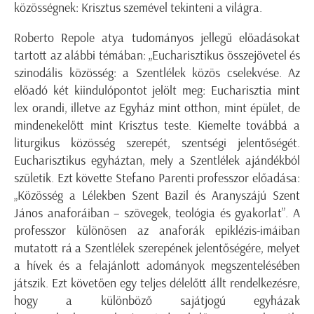
közösségnek: Krisztus szemével tekinteni a világra.
Roberto Repole atya tudományos jellegű előadásokat
tartott az alábbi témában: „Eucharisztikus összejövetel és
szinodális közösség: a Szentlélek közös cselekvése. Az
előadó két kiindulópontot jelölt meg: Eucharisztia mint
lex orandi, illetve az Egyház mint otthon, mint épület, de
mindenekelőtt mint Krisztus teste. Kiemelte továbbá a
liturgikus közösség szerepét, szentségi jelentőségét.
Eucharisztikus egyháztan, mely a Szentlélek ajándékból
születik. Ezt követte Stefano Parenti professzor előadása:
„Közösség a Lélekben Szent Bazil és Aranyszájú Szent
János anaforáiban – szövegek, teológia és gyakorlat”. A
professzor különösen az anaforák epiklézis-imáiban
mutatott rá a Szentlélek szerepének jelentőségére, melyet
a hívek és a felajánlott adományok megszentelésében
játszik. Ezt követően egy teljes délelőtt állt rendelkezésre,
hogy a különböző sajátjogú egyházak