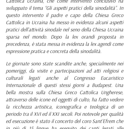
Cattolica Ucraina, che come intervento conclusivo ha
sviluppato il tema “Gli aspetti pratici della sinodalità”. In
questo intervento il padre e capo della Chiesa Greco
Cattolica in Ucraina ha messo in evidenza alcuni aspetti
pratici dell’attività sinodale nel seno della Chiesa Ucraina
sparsa nel mondo. Dopo la lex orandi proposta in
precedenza, è stata messa in evidenza la lex agendi come
espressione pratica e concreta della sinodalità.
Le giornate sono state scandite anche, specialmente nei
pomeriggi, da visite e partecipazioni ad atti religiosi e
culturali legati anche al Congresso Eucaristico
Internazionale di questi stessi giorni a Budapest. Una
bella mostra sulla Chiesa Greco Cattolica Ungherese,
attraverso delle icone ed oggetti di culto, ha fatto vedere
la ricchezza artistica, iconografica e teologica di un
periodo tra il XVI ed il XXI secoli. Poi notevole per qualità
ed esecuzione è stato il concerto del coro Sant’Efrem che
in più di 15 lingue ha eseguito dei canti legati alle