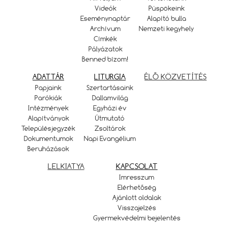
Videók
Püspökeink
Eseménynaptár
Alapító bulla
Archívum
Nemzeti kegyhely
Címkék
Pályázatok
Benned bízom!
ADATTÁR
LITURGIA
ÉLŐ KÖZVETÍTÉS
Papjaink
Szertartásaink
Parókiák
Dallamvilág
Intézmények
Egyházi év
Alapítványok
Útmutató
Településjegyzék
Zsoltárok
Dokumentumok
Napi Evangélium
Beruházások
LELKIATYA
KAPCSOLAT
Imresszum
Elérhetőség
Ajánlott oldalak
Visszajelzés
Gyermekvédelmi bejelentés