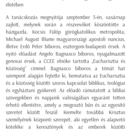
életében.
A tanácskozás megnyitója szeptember 5-én, vasárnap
zajlott, melynek során a részvevőket köszöntötte a
házigazda, Kocsis Fülöp görögkatolikus metropolita,
Michael August Blume magyarországi apostoli nuncius,
illetve Erdő Péter bíboros, esztergom-budapesti érsek. A
nyitó előadást Angelo Bagnasco bíboros, nyugalmazott
genovai érsek, a CCEE elnöke tartotta „Eucharisztia és
Közösség” címmel. Bagnasco bíboros a témát hat
szempont alapján fejtette ki, bemutatva az Eucharisztia
és a közösség közötti szoros kapcsolat biblikus, teológiai
és egyháztani gyökereit. Az előadó rámutatott a bibliai
szövegekben és napjaink valóságában egyaránt tetten
érhető ellentétre, amely a megosztó bűn és az egyesítő
szeretet között feszül. Kiemelte továbbá Krisztus
személyének központi szerepét, aki egyetlen és alapvető
köteléke a keresztények és az emberek közötti