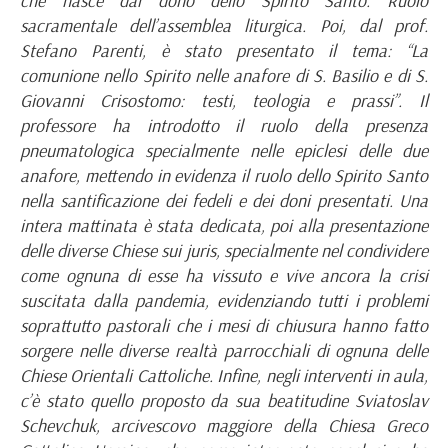
che nasce dal dono dello Spirito Santo. Ruolo
sacramentale dell’assemblea liturgica. Poi, dal prof.
Stefano Parenti, è stato presentato il tema: “La
comunione nello Spirito nelle anafore di S. Basilio e di S.
Giovanni Crisostomo: testi, teologia e prassi”. Il
professore ha introdotto il ruolo della presenza
pneumatologica specialmente nelle epiclesi delle due
anafore, mettendo in evidenza il ruolo dello Spirito Santo
nella santificazione dei fedeli e dei doni presentati. Una
intera mattinata è stata dedicata, poi alla presentazione
delle diverse Chiese sui juris, specialmente nel condividere
come ognuna di esse ha vissuto e vive ancora la crisi
suscitata dalla pandemia, evidenziando tutti i problemi
soprattutto pastorali che i mesi di chiusura hanno fatto
sorgere nelle diverse realtà parrocchiali di ognuna delle
Chiese Orientali Cattoliche. Infine, negli interventi in aula,
c’è stato quello proposto da sua beatitudine Sviatoslav
Schevchuk, arcivescovo maggiore della Chiesa Greco