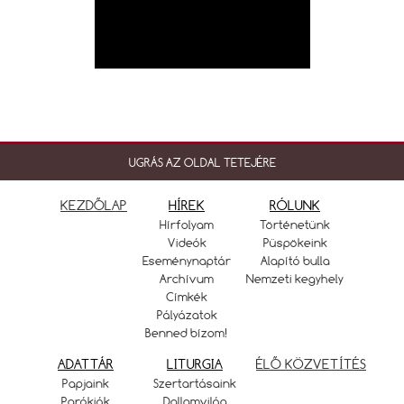
UGRÁS AZ OLDAL TETEJÉRE
KEZDŐLAP
HÍREK
RÓLUNK
Hírfolyam
Történetünk
Videók
Püspökeink
Eseménynaptár
Alapító bulla
Archívum
Nemzeti kegyhely
Címkék
Pályázatok
Benned bízom!
ADATTÁR
LITURGIA
ÉLŐ KÖZVETÍTÉS
Papjaink
Szertartásaink
Parókiák
Dallamvilág