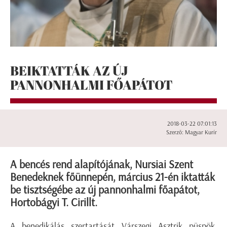
BEIKTATTÁK AZ ÚJ
PANNONHALMI FŐAPÁTOT
2018-03-22 07:01:13
Szerző: Magyar Kurír
A bencés rend alapítójának, Nursiai Szent
Benedeknek főünnepén, március 21-én iktatták
be tisztségébe az új pannonhalmi főapátot,
Hortobágyi T. Cirillt.
A benedikálás szertartását Várszegi Asztrik püspök,