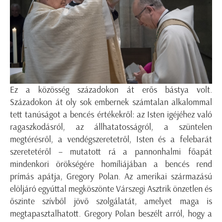
Ez a közösség századokon át erős bástya volt.
Századokon át oly sok embernek számtalan alkalommal
tett tanúságot a bencés értékekről: az Isten igéjéhez való
ragaszkodásról, az állhatatosságról, a szüntelen
megtérésről, a vendégszeretetről, Isten és a felebarát
szeretetéről – mutatott rá a pannonhalmi főapát
mindenkori örökségére homíliájában a bencés rend
prímás apátja, Gregory Polan. Az amerikai származású
elöljáró egyúttal megköszönte Várszegi Asztrik önzetlen és
őszinte szívből jövő szolgálatát, amelyet maga is
megtapasztalhatott. Gregory Polan beszélt arról, hogy a