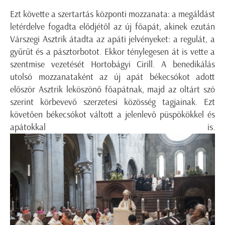
Ezt követte a szertartás központi mozzanata: a megáldást
letérdelve fogadta elődjétől az új főapát, akinek ezután
Várszegi Asztrik átadta az apáti jelvényeket: a regulát, a
gyűrűt és a pásztorbotot. Ekkor ténylegesen át is vette a
szentmise vezetését Hortobágyi Cirill. A benedikálás
utolsó mozzanataként az új apát békecsókot adott
először Asztrik leköszönő főapátnak, majd az oltárt szó
szerint körbevevő szerzetesi közösség tagjainak. Ezt
követően békecsókot váltott a jelenlevő püspökökkel és
apátokkal is.