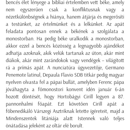
bencés élet lényege a bibliai értelemben vett béke, amely
nem egyszerűen csak a konfliktusnak vagy a
nézetkülönbségnek a hiánya, hanem átjárja és megerősíti
a testünket, az értelmünket és a lelkünket. Az apát
feladata pontosan ennek a békének a szolgálata a
monostorban. Ha pedig béke uralkodik a monostorban,
akkor ezzel a bencés közösség a legnagyobb ajándékot
adhatja azoknak, akik velük tartanak az úton, akár mint
diákok, akár mint zarándokok vagy vendégek – világított
rá a prímás apát. A nunciatúra ügyvezetője, Germano
Penemote latinul, Depaula Flavio SDB titkár pedig magyar
nyelven olvasta fel a pápai bullát, amelyben Ferenc pápa
jóváhagyta a főmonostori konvent idén január 6-án
hozott döntését, hogy Hortobágyi Cirill legyen a 87.
pannonhalmi főapát. Ezt követően Cirill apát a
főbenedikáló Várszegi Asztriknak letette ígéreteit, majd a
Mindenszentek litániája alatt Istennek való teljes
önátadása jeleként az oltár elé borult.