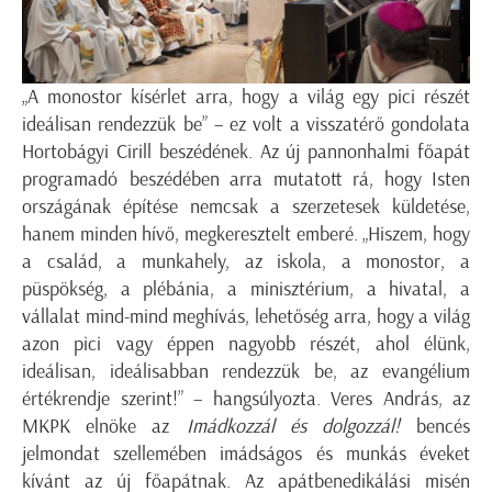
„A monostor kísérlet arra, hogy a világ egy pici részét
ideálisan rendezzük be” – ez volt a visszatérő gondolata
Hortobágyi Cirill beszédének. Az új pannonhalmi főapát
programadó beszédében arra mutatott rá, hogy Isten
országának építése nemcsak a szerzetesek küldetése,
hanem minden hívő, megkeresztelt emberé. „Hiszem, hogy
a család, a munkahely, az iskola, a monostor, a
püspökség, a plébánia, a minisztérium, a hivatal, a
vállalat mind-mind meghívás, lehetőség arra, hogy a világ
azon pici vagy éppen nagyobb részét, ahol élünk,
ideálisan, ideálisabban rendezzük be, az evangélium
értékrendje szerint!” – hangsúlyozta. Veres András, az
MKPK elnöke az
Imádkozzál és dolgozzál!
bencés
jelmondat szellemében imádságos és munkás éveket
kívánt az új főapátnak. Az apátbenedikálási misén