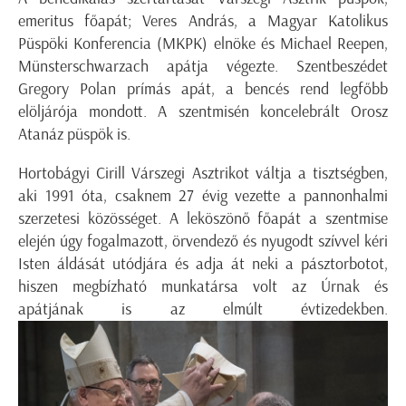
emeritus főapát; Veres András, a Magyar Katolikus
Püspöki Konferencia (MKPK) elnöke és Michael Reepen,
Münsterschwarzach apátja végezte. Szentbeszédet
Gregory Polan prímás apát, a bencés rend legfőbb
elöljárója mondott. A szentmisén koncelebrált Orosz
Atanáz püspök is.
Hortobágyi Cirill Várszegi Asztrikot váltja a tisztségben,
aki 1991 óta, csaknem 27 évig vezette a pannonhalmi
szerzetesi közösséget. A leköszönő főapát a szentmise
elején úgy fogalmazott, örvendező és nyugodt szívvel kéri
Isten áldását utódjára és adja át neki a pásztorbotot,
hiszen megbízható munkatársa volt az Úrnak és
apátjának is az elmúlt évtizedekben.