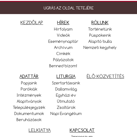
UGRÁS AZ OLDAL TETEJÉRE
KEZDŐLAP
HÍREK
RÓLUNK
Hírfolyam
Történetünk
Videók
Püspökeink
Eseménynaptár
Alapító bulla
Archívum
Nemzeti kegyhely
Címkék
Pályázatok
Benned bízom!
ADATTÁR
LITURGIA
ÉLŐ KÖZVETÍTÉS
Papjaink
Szertartásaink
Parókiák
Dallamvilág
Intézmények
Egyházi év
Alapítványok
Útmutató
Településjegyzék
Zsoltárok
Dokumentumok
Napi Evangélium
Beruházások
LELKIATYA
KAPCSOLAT
Imresszum