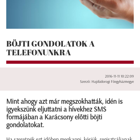
BÖJTI GONDOLATOK A
TELEFONUNKRA
2016-11-11 10:22:09
Szerző: Hajdúdorogi Főegyházmegye
Mint ahogy azt már megszokhatták, idén is
igyekszünk eljuttatni a hívekhez SMS
formájában a Karácsony előtti böjti
gondolatokat.
Ha szeretnék ezt időben megkapni, kérjük, regisztráljanak.