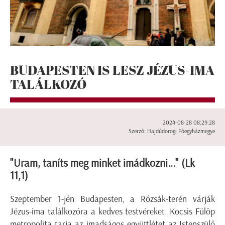
BUDAPESTEN IS LESZ JÉZUS-IMA
TALÁLKOZÓ
2024-08-28 08:29:28
Szerző: Hajdúdorogi Főegyházmegye
"Uram, taníts meg minket imádkozni..." (Lk
11,1)
Szeptember 1-jén Budapesten, a Rózsák-terén várják
Jézus-ima találkozóra a kedves testvéreket. Kocsis Fülöp
metropolita tarja az imadságos együttlétet az Istenszülő