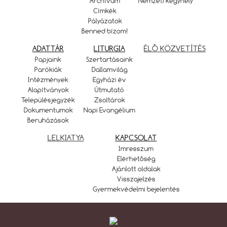
Archívum
Nemzeti kegyhely
Címkék
Pályázatok
Benned bízom!
ADATTÁR
LITURGIA
ÉLŐ KÖZVETÍTÉS
Papjaink
Szertartásaink
Parókiák
Dallamvilág
Intézmények
Egyházi év
Alapítványok
Útmutató
Településjegyzék
Zsoltárok
Dokumentumok
Napi Evangélium
Beruházások
LELKIATYA
KAPCSOLAT
Imresszum
Elérhetőség
Ajánlott oldalak
Visszajelzés
Gyermekvédelmi bejelentés