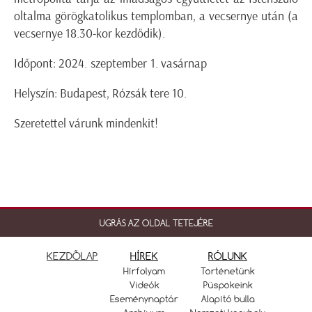
oltalma görögkatolikus templomban, a vecsernye után (a
vecsernye 18.30-kor kezdődik).
Időpont: 2024. szeptember 1. vasárnap
Helyszín: Budapest, Rózsák tere 10.
Szeretettel várunk mindenkit!
UGRÁS AZ OLDAL TETEJÉRE
KEZDŐLAP
HÍREK
RÓLUNK
Hírfolyam
Történetünk
Videók
Püspökeink
Eseménynaptár
Alapító bulla