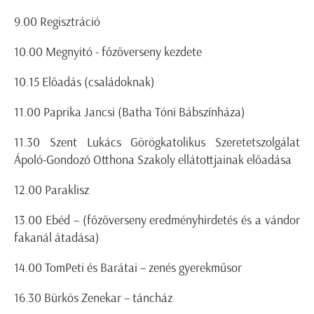
9.00 Regisztráció
10.00 Megnyitó - főzőverseny kezdete
10.15 Előadás (családoknak)
11.00 Paprika Jancsi (Batha Tóni Bábszínháza)
11.30 Szent Lukács Görögkatolikus Szeretetszolgálat
Ápoló-Gondozó Otthona Szakoly ellátottjainak előadása
12.00 Paraklisz
13.00 Ebéd – (főzőverseny eredményhirdetés és a vándor
fakanál átadása)
14.00 TomPeti és Barátai – zenés gyerekműsor
16.30 Bürkös Zenekar – táncház