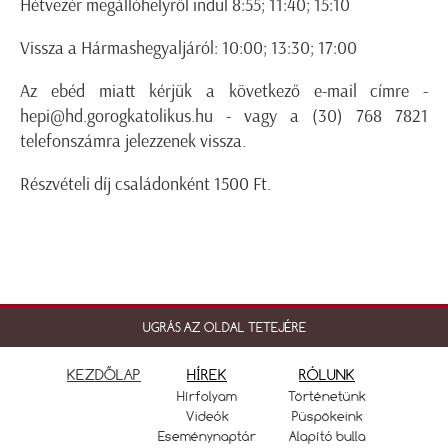
Hétvezér megállóhelyről indul 8:55; 11:40; 15:10
Vissza a Hármashegyaljáról: 10:00; 13:30; 17:00
Az ebéd miatt kérjük a következő e-mail címre -
hepi@hd.gorogkatolikus.hu - vagy a (30) 768 7821
telefonszámra jelezzenek vissza.
Részvételi díj családonként 1500 Ft.
UGRÁS AZ OLDAL TETEJÉRE
KEZDŐLAP
HÍREK
RÓLUNK
Hírfolyam
Történetünk
Videók
Püspökeink
Eseménynaptár
Alapító bulla