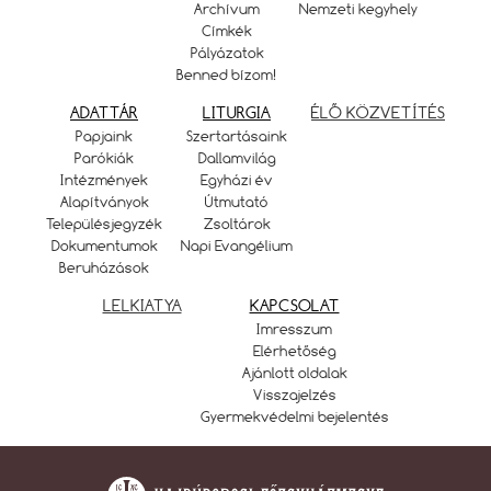
Archívum
Nemzeti kegyhely
Címkék
Pályázatok
Benned bízom!
ADATTÁR
LITURGIA
ÉLŐ KÖZVETÍTÉS
Papjaink
Szertartásaink
Parókiák
Dallamvilág
Intézmények
Egyházi év
Alapítványok
Útmutató
Településjegyzék
Zsoltárok
Dokumentumok
Napi Evangélium
Beruházások
LELKIATYA
KAPCSOLAT
Imresszum
Elérhetőség
Ajánlott oldalak
Visszajelzés
Gyermekvédelmi bejelentés