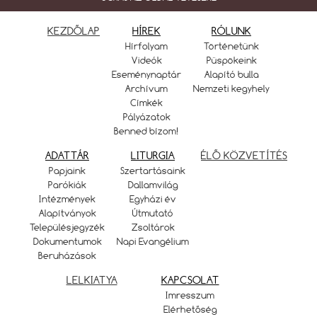
KEZDŐLAP
HÍREK
RÓLUNK
Hírfolyam
Történetünk
Videók
Püspökeink
Eseménynaptár
Alapító bulla
Archívum
Nemzeti kegyhely
Címkék
Pályázatok
Benned bízom!
ADATTÁR
LITURGIA
ÉLŐ KÖZVETÍTÉS
Papjaink
Szertartásaink
Parókiák
Dallamvilág
Intézmények
Egyházi év
Alapítványok
Útmutató
Településjegyzék
Zsoltárok
Dokumentumok
Napi Evangélium
Beruházások
LELKIATYA
KAPCSOLAT
Imresszum
Elérhetőség