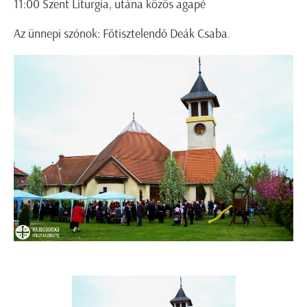
11:00 Szent Liturgia, utána közös agapé
Az ünnepi szónok: Főtisztelendő Deák Csaba.