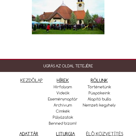
UGRÁS AZ OLDAL TETEJÉRE
KEZDŐLAP
HÍREK
RÓLUNK
Hírfolyam
Történetünk
Videók
Püspökeink
Eseménynaptár
Alapító bulla
Archívum
Nemzeti kegyhely
Címkék
Pályázatok
Benned bízom!
ADATTÁR
LITURGIA
ÉLŐ KÖZVETÍTÉS