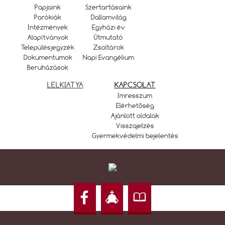
Papjaink
Szertartásaink
Parókiák
Dallamvilág
Intézmények
Egyházi év
Alapítványok
Útmutató
Településjegyzék
Zsoltárok
Dokumentumok
Napi Evangélium
Beruházások
LELKIATYA
KAPCSOLAT
Imresszum
Elérhetőség
Ajánlott oldalak
Visszajelzés
Gyermekvédelmi bejelentés