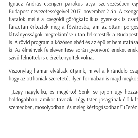
Ignácz András csengeri parókus atya szervezésében eg
Budapest nevezetességeivel 2017. november 2-án. A csenger
fiatalok mellé a csegöldi görögkatolikus gyerekek is csat
fáradtan érkeztek meg a fővárosba, ám az ottani pörgés 
látványosságok megtekintése után felkeresték a Budapest
is. A rövid program a közösen ebéd és az épület bemutatá
ki. Az élmények felelevenítése során gyönyörű éneket éne
szívű felnőttek is elérzékenyültek volna.
Viszonylag hamar elváltak útjaink, mivel a kiránduló csa
hogy az otthoniak szeretetét ilyen formában is majd megkö
„Légy nagylelkű, és megértő! Senki se jöjjön úgy hozz
boldogabban, amikor távozik. Légy Isten jóságának élő ki
szemedben, mosolyodban, és meleg kézfogásodban!” (Teréz