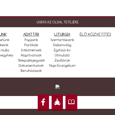
UGRÁS AZ OLDAL TETEJÉRE
UNK
ADATTÁR
LITURGIA
ÉLŐ KÖZVETÍTÉS
netünk
Papjaink
Szertartásaink
keink
Parókiák
Dallamvilág
ó bulla
Intézmények
Egyházi év
kegyhely
Alapítványok
Útmutató
Településjegyzék
Zsoltárok
Dokumentumok
Napi Evangélium
Beruházások