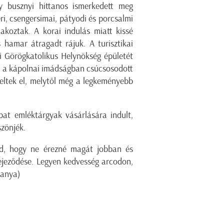
y busznyi hittanos ismerkedett meg
i, csengersimai, pátyodi és porcsalmi
lakoztak. A korai indulás miatt kissé
hamar átragadt rájuk. A turisztikai
i Görögkatolikus Helynökség épületét
sa a kápolnai imádságban csúcsosodott
keltek el, melytől még a legkeményebb
pat emléktárgyak vásárlására indult,
szönjék.
ád, hogy ne érezné magát jobban és
fejeződése. Legyen kedvesség arcodon,
 anya)