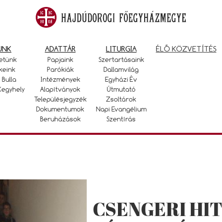
UNK
ADATTÁR
LITURGIA
ÉLŐ KÖZVETÍTÉS
etünk
Papjaink
Szertartásaink
keink
Parókiák
Dallamvilág
 Bulla
Intézmények
Egyházi Év
Kegyhely
Alapítványok
Útmutató
Településjegyzék
Zsoltárok
Dokumentumok
Napi Evangélium
Beruházások
Szentírás
CSENGERI HI