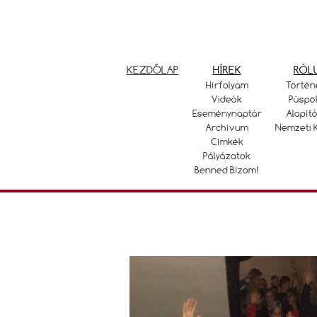
KEZDŐLAP
HÍREK
RÓL
Hírfolyam
Történ
Videók
Püspö
Eseménynaptár
Alapító
Archívum
Nemzeti 
Címkék
Pályázatok
Benned Bízom!