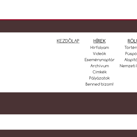
KEZDŐLAP
HÍREK
RÓL
Hírfolyam
Törté
Videók
Püspö
Eseménynaptár
Alapít
Archívum
Nemzeti 
Címkék
Pályázatok
Benned bízom!