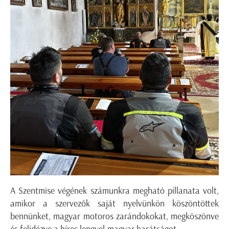
A Szentmise végének számunkra megható pillanata volt,
amikor a szervezők saját nyelvünkön köszöntöttek
bennünket, magyar motoros zarándokokat, megköszönve