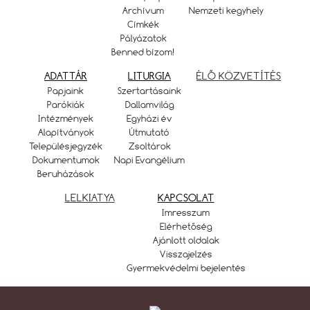
Archívum
Nemzeti kegyhely
Címkék
Pályázatok
Benned bízom!
ADATTÁR
LITURGIA
ÉLŐ KÖZVETÍTÉS
Papjaink
Szertartásaink
Parókiák
Dallamvilág
Intézmények
Egyházi év
Alapítványok
Útmutató
Településjegyzék
Zsoltárok
Dokumentumok
Napi Evangélium
Beruházások
LELKIATYA
KAPCSOLAT
Imresszum
Elérhetőség
Ajánlott oldalak
Visszajelzés
Gyermekvédelmi bejelentés