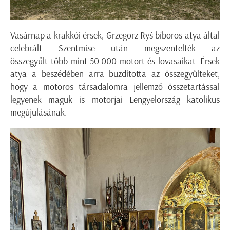
Vasárnap a krakkói érsek, Grzegorz Ryś bíboros atya által
celebrált Szentmise után megszentelték az
összegyűlt több mint 50.000 motort és lovasaikat. Érsek
atya a beszédében arra buzdította az összegyűlteket,
hogy a motoros társadalomra jellemző összetartással
legyenek maguk is motorjai Lengyelország katolikus
megújulásának.