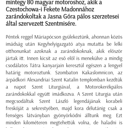
mintegy 80 magyar motoroshoz, akik a
Czestochowa-i Fekete Madonnához
zarándokoltak a Jasna Góra pálos szerzetesei
által szervezett Szentmisére.
Péntek reggel Máriapócson gyülekeztünk, ahonnan közös
imádság után Kegyhelyigazgató atya mutatta be lelki
otthonunkat azoknak a zarándokoknak, akik először
jártak itt. Innen kicsit az eső elől is menekülve a mindig
csodálatos Tátra kanyarjain keresztül egészen a lengyel
határig motoroztunk. Szombaton Kakaslomnicon, az
árpádkori Alexandriai Szent Katalin templomban kezdtük
a napot Szent Liturgiával, a Motorokerékpálos
zarándokokkal együtt imádkozva. A Szent Liturgia után
megcsodáltuk Szent László legendájának korabeli
freskóját a sekrestyében, majd kora délutánig csak a
fenséges látványban gyönyörködni álltunk meg. Ezt
minden kilométeren megtehettük volna, de haladni is