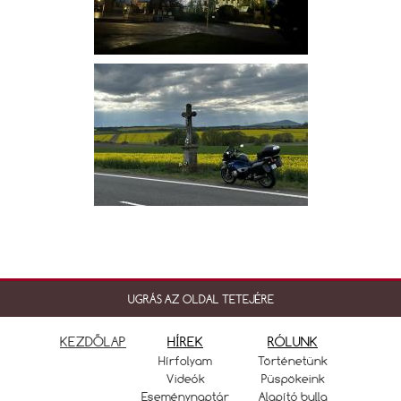
UGRÁS AZ OLDAL TETEJÉRE
KEZDŐLAP
HÍREK
RÓLUNK
Hírfolyam
Történetünk
Videók
Püspökeink
Eseménynaptár
Alapító bulla