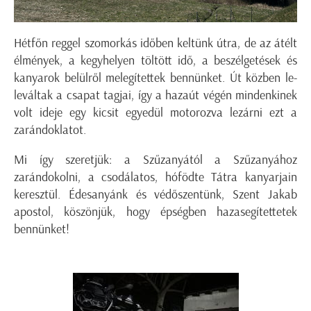
Hétfőn reggel szomorkás időben keltünk útra, de az átélt
élmények, a kegyhelyen töltött idő, a beszélgetések és
kanyarok belülről melegítettek bennünket. Út közben le-
leváltak a csapat tagjai, így a hazaút végén mindenkinek
volt ideje egy kicsit egyedül motorozva lezárni ezt a
zarándoklatot.
Mi így szeretjük: a Szűzanyától a Szűzanyához
zarándokolni, a csodálatos, hófödte Tátra kanyarjain
keresztül. Édesanyánk és védőszentünk, Szent Jakab
apostol, köszönjük, hogy épségben hazasegítettetek
bennünket!