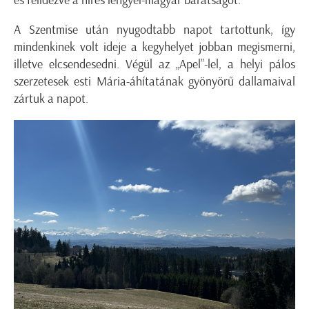
és felidézve a híres lengyel-magyar barátságot.
A Szentmise után nyugodtabb napot tartottunk, így
mindenkinek volt ideje a kegyhelyet jobban megismerni,
illetve elcsendesedni. Végül az „Apel”-lel, a helyi pálos
szerzetesek esti Mária-áhítatának gyönyörű dallamaival
zártuk a napot.