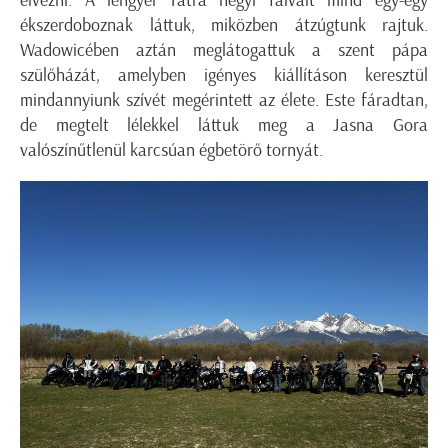
élvezni. A lengyel Tátra hegyi falvait mind egy-egy
ékszerdoboznak láttuk, miközben átzúgtunk rajtuk.
Wadowicében aztán meglátogattuk a szent pápa
szülőházát, amelyben igényes kiállításon keresztül
mindannyiunk szívét megérintett az élete. Este fáradtan,
de megtelt lélekkel láttuk meg a Jasna Gora
valószínűtlenül karcsúan égbetörő tornyát.