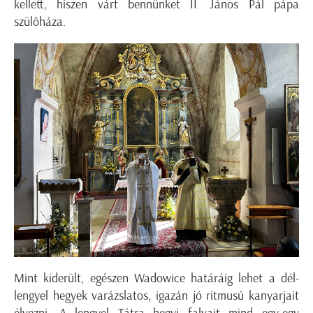
kellett, hiszen várt bennünket II. János Pál pápa
szülőháza.
Mint kiderült, egészen Wadowice határáig lehet a dél-
lengyel hegyek varázslatos, igazán jó ritmusú kanyarjait