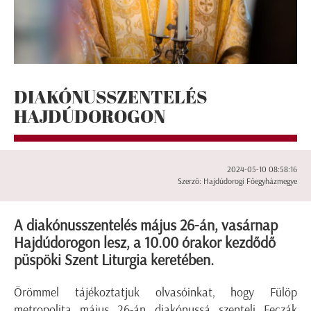
DIAKÓNUSSZENTELÉS
HAJDÚDOROGON
2024-05-10 08:58:16
Szerző: Hajdúdorogi Főegyházmegye
A diakónusszentelés május 26-án, vasárnap
Hajdúdorogon lesz, a 10.00 órakor kezdődő
püspöki Szent Liturgia keretében.
Örömmel tájékoztatjuk olvasóinkat, hogy Fülöp
metropolita május 26-án diakónussá szenteli Feczák