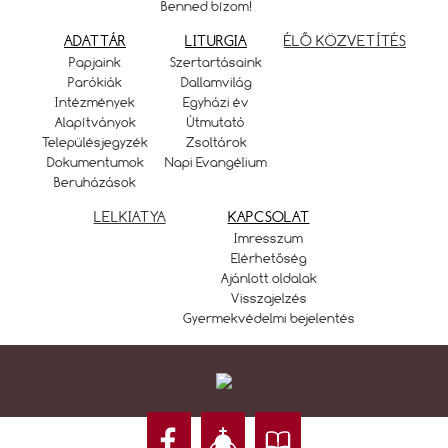
Benned bízom!
ADATTÁR
LITURGIA
ÉLŐ KÖZVETÍTÉS
Papjaink
Szertartásaink
Parókiák
Dallamvilág
Intézmények
Egyházi év
Alapítványok
Útmutató
Településjegyzék
Zsoltárok
Dokumentumok
Napi Evangélium
Beruházások
LELKIATYA
KAPCSOLAT
Imresszum
Elérhetőség
Ajánlott oldalak
Visszajelzés
Gyermekvédelmi bejelentés