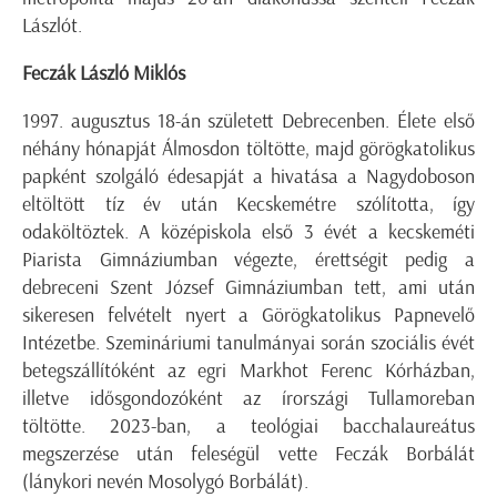
Lászlót.
Feczák László Miklós
1997. augusztus 18-án született Debrecenben. Élete első
néhány hónapját Álmosdon töltötte, majd görögkatolikus
papként szolgáló édesapját a hivatása a Nagydoboson
eltöltött tíz év után Kecskemétre szólította, így
odaköltöztek. A középiskola első 3 évét a kecskeméti
Piarista Gimnáziumban végezte, érettségit pedig a
debreceni Szent József Gimnáziumban tett, ami után
sikeresen felvételt nyert a Görögkatolikus Papnevelő
Intézetbe. Szemináriumi tanulmányai során szociális évét
betegszállítóként az egri Markhot Ferenc Kórházban,
illetve idősgondozóként az írországi Tullamoreban
töltötte. 2023-ban, a teológiai bacchalaureátus
megszerzése után feleségül vette Feczák Borbálát
(lánykori nevén Mosolygó Borbálát).