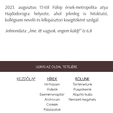
2023. augusztus 15-től Fülöp érsek-metropolita atya
Hajdúdorogra helyezte, ahol jelenleg is hitoktató,
kollégiumi nevelő és lelkipásztori kisegítőként szolgál.
Jelmondata: „Íme, itt vagyok, engem küldj!” Iz 6,8
UGRÁS AZ OLDAL TETEJÉRE
KEZDŐLAP
HÍREK
RÓLUNK
Hírfolyam
Történetünk
Videók
Püspökeink
Eseménynaptár
Alapító bulla
Archívum
Nemzeti kegyhely
Címkék
Pályázatok