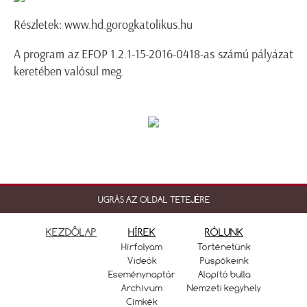
Részletek:
www.hd.gorogkatolikus.hu
A program az EFOP 1.2.1-15-2016-0418-as számú pályázat
keretében valósul meg.
UGRÁS AZ OLDAL TETEJÉRE
KEZDŐLAP
HÍREK
RÓLUNK
Hírfolyam
Történetünk
Videók
Püspökeink
Eseménynaptár
Alapító bulla
Archívum
Nemzeti kegyhely
Címkék