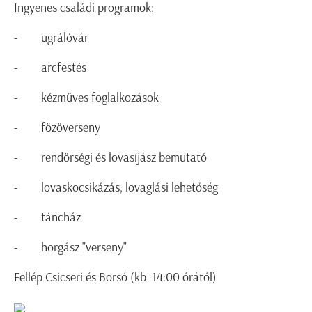
Ingyenes családi programok:
- ugrálóvár
- arcfestés
- kézműves foglalkozások
- főzőverseny
- rendőrségi és lovasíjász bemutató
- lovaskocsikázás, lovaglási lehetőség
- táncház
- horgász "verseny"
Fellép Csicseri és Borsó (kb. 14:00 órától)