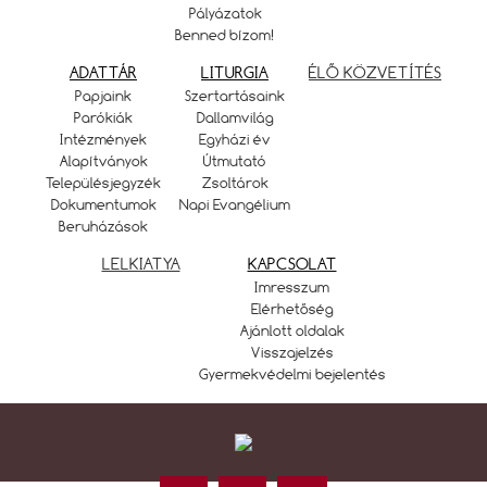
Pályázatok
Benned bízom!
ADATTÁR
LITURGIA
ÉLŐ KÖZVETÍTÉS
Papjaink
Szertartásaink
Parókiák
Dallamvilág
Intézmények
Egyházi év
Alapítványok
Útmutató
Településjegyzék
Zsoltárok
Dokumentumok
Napi Evangélium
Beruházások
LELKIATYA
KAPCSOLAT
Imresszum
Elérhetőség
Ajánlott oldalak
Visszajelzés
Gyermekvédelmi bejelentés