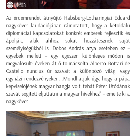
Az érdemrendet átnyújtó Habsburg-Lotharingiai Eduard
nagykövet laudációjában rámutatott, hogy a kétoldalú
diplomáciai kapcsolatokat konkrét emberek fejlesztik és
ápolják, akik ahhoz sokat hozzátesznek saját
személyiségükből is. Dobos András atya esetében ez –
egyebek mellett – egy egészen különleges módon is
megvalósult: éveken át ő tolmácsolta Alberto Bottari de
Castello nuncius úr szavait a különböző világi vagy
egyházi rendezvényeken. „Mondhatjuk úgy, hogy a pápa
képviselőjének magyar hangja volt, tehát Péter Utódának
szavát segített eljuttatni a magyar hívekhez” – emelte ki a
nagykövet.