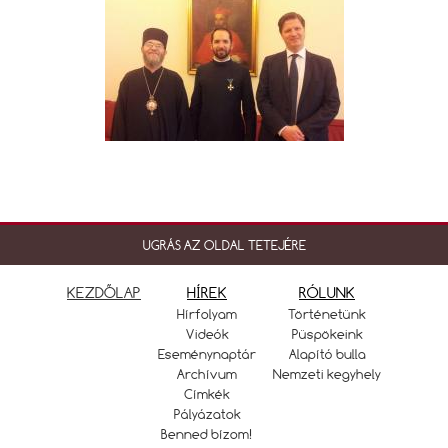
UGRÁS AZ OLDAL TETEJÉRE
KEZDŐLAP
HÍREK
RÓLUNK
Hírfolyam
Történetünk
Videók
Püspökeink
Eseménynaptár
Alapító bulla
Archívum
Nemzeti kegyhely
Címkék
Pályázatok
Benned bízom!