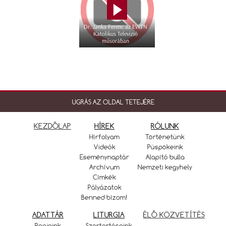
Dr. Janka Ferenc az EWTN
Katolikus Televízió
műsorában
UGRÁS AZ OLDAL TETEJÉRE
KEZDŐLAP
HÍREK
RÓLUNK
Hírfolyam
Történetünk
Videók
Püspökeink
Eseménynaptár
Alapító bulla
Archívum
Nemzeti kegyhely
Címkék
Pályázatok
Benned bízom!
ADATTÁR
LITURGIA
ÉLŐ KÖZVETÍTÉS
Papjaink
Szertartásaink