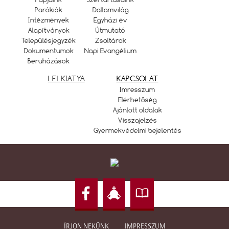
Parókiák
Dallamvilág
Intézmények
Egyházi év
Alapítványok
Útmutató
Településjegyzék
Zsoltárok
Dokumentumok
Napi Evangélium
Beruházások
LELKIATYA
KAPCSOLAT
Imresszum
Elérhetőség
Ajánlott oldalak
Visszajelzés
Gyermekvédelmi bejelentés
ÍRJON NEKÜNK
IMPRESSZUM