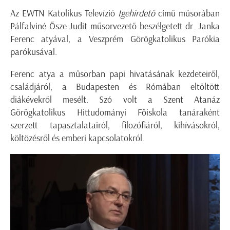
Az EWTN Katolikus Televízió
Igehirdető
című műsorában
Pálfalviné Ősze Judit műsorvezető beszélgetett dr. Janka
Ferenc atyával, a Veszprém Görögkatolikus Parókia
parókusával.
Ferenc
atya a műsorban papi hivatásának kezdeteiről,
családjáról, a Budapesten és Rómában eltöltött
diákévekről mesélt. Szó volt a Szent Atanáz
Görögkatolikus Hittudományi Főiskola tanáraként
szerzett tapasztalatairól, filozófiáról, kihívásokról,
költözésről és emberi kapcsolatokról.