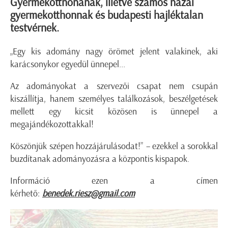
Gyermekotthonának, illetve számos hazai
gyermekotthonnak és budapesti hajléktalan
testvérnek.
„Egy kis adomány nagy örömet jelent valakinek, aki
karácsonykor egyedül ünnepel...
Az adományokat a szervezői csapat nem csupán
kiszállítja, hanem személyes találkozások, beszélgetések
mellett egy kicsit közösen is ünnepel a
megajándékozottakkal!
Köszönjük szépen hozzájárulásodat!” – ezekkel a sorokkal
buzdítanak adományozásra a központis kispapok.
Információ ezen a címen
kérhető:
benedek.riesz@gmail.com