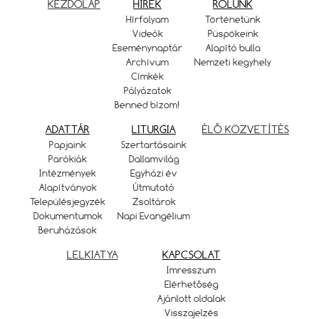
KEZDŐLAP
HÍREK
RÓLUNK
Hírfolyam
Történetünk
Videók
Püspökeink
Eseménynaptár
Alapító bulla
Archívum
Nemzeti kegyhely
Címkék
Pályázatok
Benned bízom!
ADATTÁR
LITURGIA
ÉLŐ KÖZVETÍTÉS
Papjaink
Szertartásaink
Parókiák
Dallamvilág
Intézmények
Egyházi év
Alapítványok
Útmutató
Településjegyzék
Zsoltárok
Dokumentumok
Napi Evangélium
Beruházások
LELKIATYA
KAPCSOLAT
Imresszum
Elérhetőség
Ajánlott oldalak
Visszajelzés