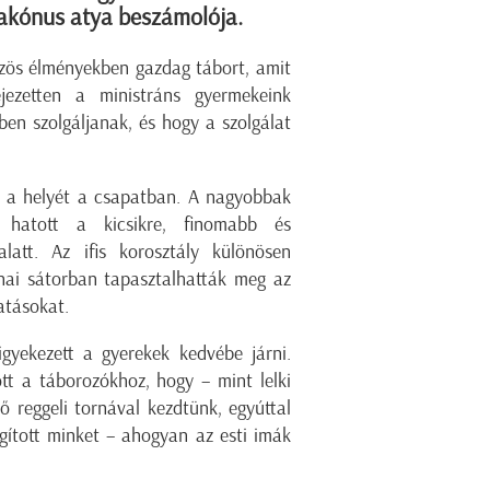
diakónus atya beszámolója.
özös élményekben gazdag tábort, amit
ezetten a ministráns gyermekeink
ben szolgáljanak, és hogy a szolgálat
a a helyét a csapatban. A nagyobbak
k hatott a kicsikre, finomabb és
alatt. Az ifis korosztály különösen
ai sátorban tapasztalhatták meg az
atásokat.
gyekezett a gyerekek kedvébe járni.
tt a táborozókhoz, hogy – mint lelki
ő reggeli tornával kezdtünk, egyúttal
agított minket – ahogyan az esti imák