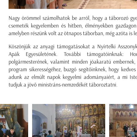
Nagy örömmel számolhatok be arról, hogy a táborozó gye
csemeték kegyelemben és hitben, élményekben gazdagon 
amelyben részünk volt az ötnapos táborban, még azóta is le
Köszönjük az anyagi támogatásokat a Nyírtelki Asszony
Apák Egyesületének. További támogatóinknak: H
polgármesterének, valamint minden jóakaratú embernek,
program sikerességéhez, buzgó segítőinknek, hogy kedves 
adunk az elmúlt napok kegyelmi adományaiért, a mi Is
tudjuk a jövő ministráns-nemzedékét táboroztatni.