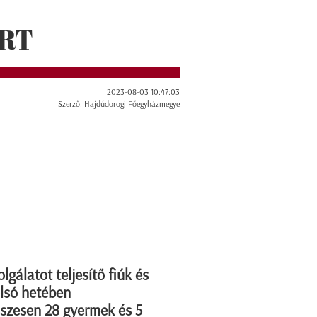
RT
2023-08-03 10:47:03
Szerző: Hajdúdorogi Főegyházmegye
álatot teljesítő fiúk és
olsó hetében
szesen 28 gyermek és 5