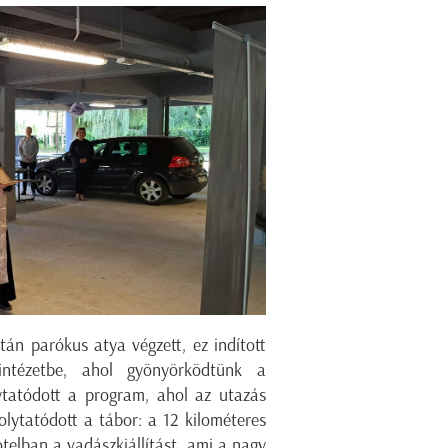
tán parókus atya végzett, ez indított
ntézetbe, ahol gyönyörködtünk a
ytatódott a program, ahol az utazás
folytatódott a tábor: a 12 kilométeres
telban a vadászkiállítást, ami a nagy