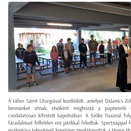
A tábor Szent Liturgiával kezdődött, amelyet Dalanics Zol
bennünket útnak, elsőként méghozzá a papnevelő i
csodálatosan kifestett kápolnában. A Szőke Tiszánál fol
fáradalmait felhőtlen vízi játékkal feledtük. Sportnappal 
gyalogtúra teljesítését követően meglátogattuk a Hunor Ho