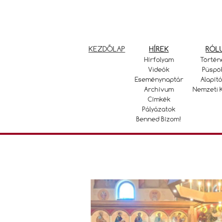
KEZDŐLAP
HÍREK
RÓL
Hírfolyam
Történ
Videók
Püspö
Eseménynaptár
Alapító
Archívum
Nemzeti 
Címkék
Pályázatok
Benned Bízom!