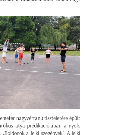
emeter nagyvértanú tiszteletére épült
arókus atya prédikációjában a nyolc
 „Boldogok a lelki szegények”. A lelki