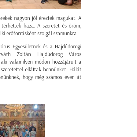
rekek nagyon jól érezték magukat. A
térhettek haza. A szeretet és öröm,
lki erőforrásként szolgál számunkra.
kórus Egyesületnek és a Hajdúdorogi
orváth Zoltán Hajdúdorog Város
 aki valamilyen módon hozzájárult a
szeretettel elláttak bennünket. Hálát
tenünknek, hogy még számos éven át