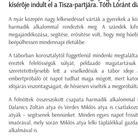
kísérője indult el a Tisza-partjára. Tóth Lóránt 
A nyár közepén nagy lelkesedéssel várták a gyerekek a k
harmadik alkalommal rendeztek meg. A szándék kifej
megajándékozása, segítése, erősítése volt, hogy még hűeb
beépülhessen mindennapi életükbe.
A táborban korosztálytól függetlenül mindenki megtalált
érezték felelősségük súlyát, példaadó magatartásu
szeretetetteljesebb lett a viselkedésük a tábor ideje 
embertpróbáló öt napot tudhat maga mögött, mert katon
időjárás viszontagságait, de hősiesen viselték a megpróbált
A felnőttek összeszokott csapata harmadik alkalommal i
Dalanics Zoltán atya és Verdes Miklós atya is csatlakozo
atyák – segítsenek bennünket. Minden egyes napot frissít
imaórával, mely során Miklós atya lelki táplálékkal gazd
alkalmával is.