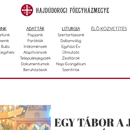
UNK
ADATTÁR
LITURGIA
ÉLŐ KÖZVETÍTÉS
etünk
Papjaink
Szertartásaink
keink
Parókiák
Dallamvilág
 Bulla
Intézmények
Egyházi Év
Kegyhely
Alapítványok
Útmutató
Településjegyzék
Zsoltárok
Dokumentumok
Napi Evangélium
Beruházások
Szentírás
EGY TÁBOR A 