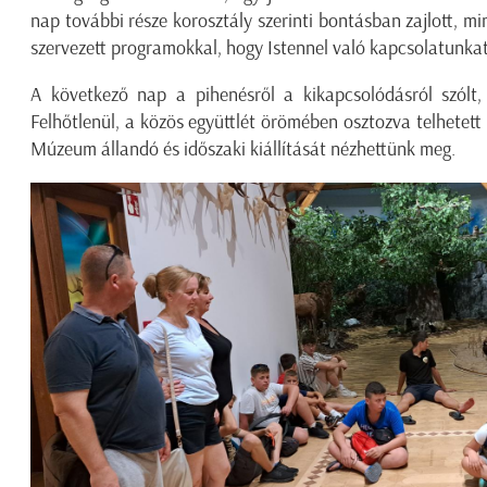
nap további része korosztály szerinti bontásban zajlott, min
szervezett programokkal, hogy Istennel való kapcsolatunka
A következő nap a pihenésről a kikapcsolódásról szólt
Felhőtlenül, a közös együttlét örömében osztozva telhetett 
Múzeum állandó és időszaki kiállítását nézhettünk meg.