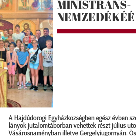
MINISTRÁNS-
NEMZEDÉKÉÉ
A Hajdúdorogi Egyházközségben egész évben szolg
lányok jutalomtáborban vehettek részt július ut
Vásárosnaményban illetve Gergelyiugornyán. Ös