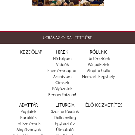
UGRÁS AZ OLDAL TETEJÉRE
KEZDŐLAP
HÍREK
RÓLUNK
Hírfolyam
Történetünk
Videók
Püspökeink
Eseménynaptár
Alapító bulla
Archívum
Nemzeti kegyhely
Címkék
Pályázatok
Benned bízom!
ADATTÁR
LITURGIA
ÉLŐ KÖZVETÍTÉS
Papjaink
Szertartásaink
Parókiák
Dallamvilág
Intézmények
Egyházi év
Alapítványok
Útmutató