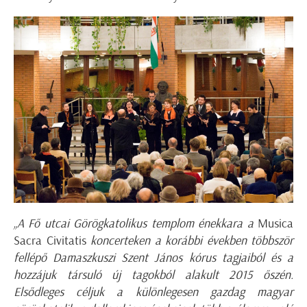
„A Fő utcai Görögkatolikus templom énekkara a
Musica
Sacra Civitatis
koncerteken a korábbi években többször
fellépő Damaszkuszi Szent János kórus tagjaiból és a
hozzájuk társuló új tagokból alakult 2015 őszén.
Elsődleges céljuk a különlegesen gazdag magyar