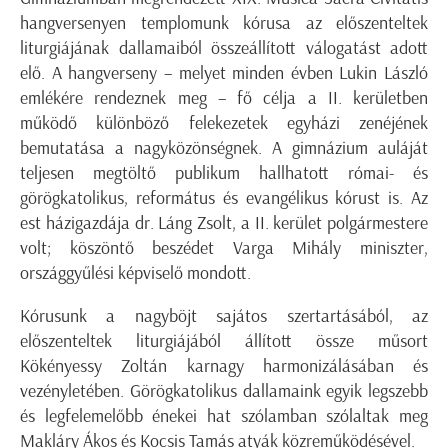
hangversenyen templomunk kórusa az előszenteltek
liturgiájának dallamaiból összeállított válogatást adott
elő. A hangverseny – melyet minden évben Lukin László
emlékére rendeznek meg – fő célja a II. kerületben
működő különböző felekezetek egyházi zenéjének
bemutatása a nagyközönségnek. A gimnázium auláját
teljesen megtöltő publikum hallhatott római- és
görögkatolikus, református és evangélikus kórust is. Az
est házigazdája dr. Láng Zsolt, a II. kerület polgármestere
volt; köszöntő beszédet Varga Mihály miniszter,
országgyűlési képviselő mondott.
Kórusunk a nagyböjt sajátos szertartásából, az
előszenteltek liturgiájából állított össze műsort
Kökényessy Zoltán karnagy harmonizálásában és
vezényletében. Görögkatolikus dallamaink egyik legszebb
és legfelemelőbb énekei hat szólamban szólaltak meg
Makláry Ákos és Kocsis Tamás atyák közreműködésével.