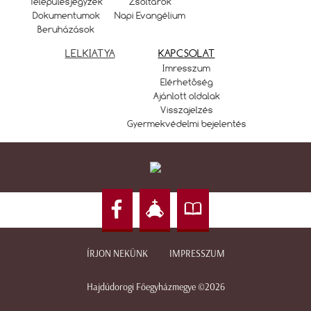
Településjegyzék
Zsoltárok
Dokumentumok
Napi Evangélium
Beruházások
LELKIATYA
KAPCSOLAT
Imresszum
Elérhetőség
Ajánlott oldalak
Visszajelzés
Gyermekvédelmi bejelentés
ÍRJON NEKÜNK
IMPRESSZUM
Hajdúdorogi Főegyházmegye ©2026