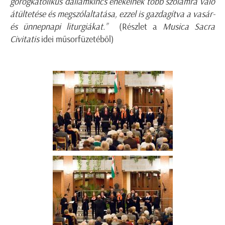
görögkatolikus dallamkincs énekeinek több szólamra való
átültetése és megszólaltatása, ezzel is gazdagítva a vasár-
és ünnepnapi liturgiákat.”
(Részlet a
Musica Sacra
Civitatis
idei műsorfüzetéből)