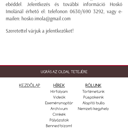
ebéddel. Jelentkezés és további információ Hoskó
Imolánál érhető el: telefonon 0630/690 3292, vagy e-
mailen:
hosko.imola@gmail.com
Szeretettel várjuk a jelentkezőket!
UGRÁS AZ OLDAL TETEJÉRE
KEZDŐLAP
HÍREK
RÓLUNK
Hírfolyam
Történetünk
Videók
Püspökeink
Eseménynaptár
Alapító bulla
Archívum
Nemzeti kegyhely
Címkék
Pályázatok
Benned bízom!