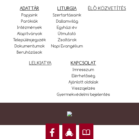
ADATTÁR
LITURGIA
ÉLŐ KÖZVETÍTÉS
Papjaink
Szertartásaink
Parókiák
Dallamvilág
Intézmények
Egyházi év
Alapítványok
Útmutató
Településjegyzék
Zsoltárok
Dokumentumok
Napi Evangélium
Beruházások
LELKIATYA
KAPCSOLAT
Imresszum
Elérhetőség
Ajánlott oldalak
Visszajelzés
Gyermekvédelmi bejelentés