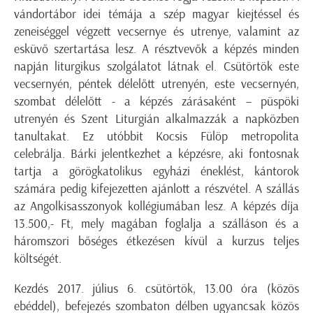
vándortábor idei témája a szép magyar kiejtéssel és
zeneiséggel végzett vecsernye és utrenye, valamint az
esküvő szertartása lesz. A résztvevők a képzés minden
napján liturgikus szolgálatot látnak el. Csütörtök este
vecsernyén, péntek délelőtt utrenyén, este vecsernyén,
szombat délelőtt - a képzés zárásaként – püspöki
utrenyén és Szent Liturgián alkalmazzák a napközben
tanultakat. Ez utóbbit Kocsis Fülöp metropolita
celebrálja. Bárki jelentkezhet a képzésre, aki fontosnak
tartja a görögkatolikus egyházi éneklést, kántorok
számára pedig kifejezetten ajánlott a részvétel. A szállás
az Angolkisasszonyok kollégiumában lesz. A képzés díja
13.500,- Ft, mely magában foglalja a szálláson és a
háromszori bőséges étkezésen kívül a kurzus teljes
költségét.
Kezdés 2017. július 6. csütörtök, 13.00 óra (közös
ebéddel), befejezés szombaton délben ugyancsak közös