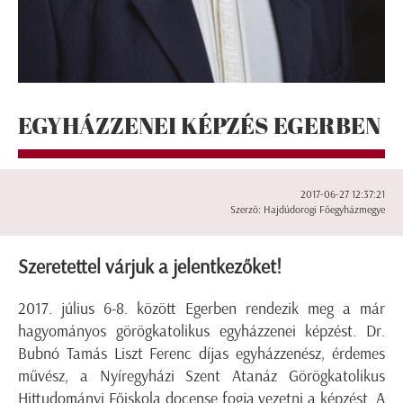
EGYHÁZZENEI KÉPZÉS EGERBEN
2017-06-27 12:37:21
Szerző: Hajdúdorogi Főegyházmegye
Szeretettel várjuk a jelentkezőket!
2017. július 6-8. között Egerben rendezik meg a már
hagyományos görögkatolikus egyházzenei képzést. Dr.
Bubnó Tamás Liszt Ferenc díjas egyházzenész, érdemes
művész, a Nyíregyházi Szent Atanáz Görögkatolikus
Hittudományi Főiskola docense fogja vezetni a képzést. A