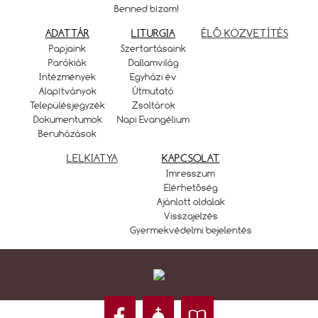
Benned bízom!
ADATTÁR
LITURGIA
ÉLŐ KÖZVETÍTÉS
Papjaink
Szertartásaink
Parókiák
Dallamvilág
Intézmények
Egyházi év
Alapítványok
Útmutató
Településjegyzék
Zsoltárok
Dokumentumok
Napi Evangélium
Beruházások
LELKIATYA
KAPCSOLAT
Imresszum
Elérhetőség
Ajánlott oldalak
Visszajelzés
Gyermekvédelmi bejelentés