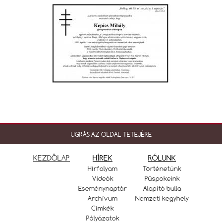
UGRÁS AZ OLDAL TETEJÉRE
KEZDŐLAP
HÍREK
RÓLUNK
Hírfolyam
Történetünk
Videók
Püspökeink
Eseménynaptár
Alapító bulla
Archívum
Nemzeti kegyhely
Címkék
Pályázatok