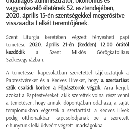
oldallagos adminisztrátor, ökonómus és
vagyonkezelő életének 52. esztendejében,
2020. április 15-én szentségekkel megerősítve
visszaadta Lelkét teremtőjének.
Szent Liturgia keretében végzett fényesheti papi
temetése
2020. április 21-én (kedden) 12.00 órától
kezdődik
a Szent Miklós Görögkatolikus
Székesegyházban.
A temetéssel kapcsolatban szeretettel tájékoztatjuk a
Paptestvéreket és a Kedves Híveket, hogy
a szertartást
szűk családi körben a Főpásztorok végzik.
Arra kérjük
azokat a Paptestvéreket, akik szerettek volna részt venni
a temetésen, hogy annak időpontjában odahaza, a saját
templomukban végezzék a szertartást, a Kedves Hívek
pedig otthonaikban kapcsolódjanak be a szeretett
elhunytunk lelki üdvéért végzett imádságokba.