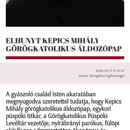
ELHUNYT KEPICS MIHÁLY
GÖRÖGKATOLIKUS ÁLDOZÓPAP
2020-04-17 13:25:47
Szerző: Nyíregyházi Egyházmegye
A gyászoló család Isten akaratában
megnyugodva szeretettel tudatja, hogy Kepics
Mihály görögkatolikus áldozópap, egykori
püspöki titkár, a Görögkatolikus Püspöki
Levéltár vezetője, nyírábrányi parókus, fülöpi