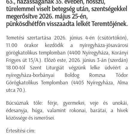
63., házasságának 35. évében, hosszú,
türelemmel viselt betegség után, szentségekkel
megerősítve 2026. május 25-én,
pünkösdhétfőn visszaadta lelkét Teremtőjének.
Temetési szertartása 2026. június 4-én (csütörtökön),
11.00 órakor kezdődik a nyíregyháza-jósavárosi
görögkatolikus templomban (4400 Nyíregyháza, Korányi
Frigyes út 15/A.). Előző este, 2026. június 3-án (szerdán)
18.00-tól Szent Liturgiát végzünk lelke üdvéért a
nyíregyháza-borbányai Boldog Romzsa Tódor
Görögkatolikus Templomban (4405 Nyíregyháza, Alma
utca 70.).
Búcsúznak tőle: férje, gyermekei, veje és unokái,
édesanyja, húga, valamint rokonai, barátai, a hívek
közössége és ismerősei.
Értesítési cím: