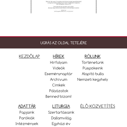
UGRÁS AZ OLDAL TETEJÉRE
KEZDŐLAP
HÍREK
RÓLUNK
Hírfolyam
Történetünk
Videók
Püspökeink
Eseménynaptár
Alapító bulla
Archívum
Nemzeti kegyhely
Címkék
Pályázatok
Benned bízom!
ADATTÁR
LITURGIA
ÉLŐ KÖZVETÍTÉS
Papjaink
Szertartásaink
Parókiák
Dallamvilág
Intézmények
Egyházi év