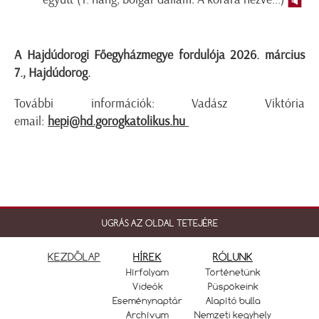
A Hajdúdorogi Főegyházmegye fordulója 2026. március
7., Hajdúdorog.
További információk: Vadász Viktória
email:
hepi@hd.gorogkatolikus.hu
UGRÁS AZ OLDAL TETEJÉRE
KEZDŐLAP
HÍREK
RÓLUNK
Hírfolyam
Történetünk
Videók
Püspökeink
Eseménynaptár
Alapító bulla
Archívum
Nemzeti kegyhely