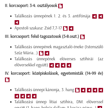
II. korcsoport: 3-4. osztályosok
Találkozás ünnepének 1. 2. és 3. antifónája
Apostoli szakasz: Zsid 7,7-17
III. korcsoport: felső tagozatosok (5-8.oszt.)
Találkozás ünnepének magasztaló éneke (Istenszülő
Szűz Mária...)
Találkozás ünnepének elóverses sztihirái (az
előversekkel együtt)
IV. korcsoport: középiskolások, egyetemisták (14-99 év)
Találkozás ünnepi kánonja, 3. hang
Találkozási ünnep lítiai sztihira, DM. előverssel
együtt (1. hang, bolgár dallam: A korára nézve...)