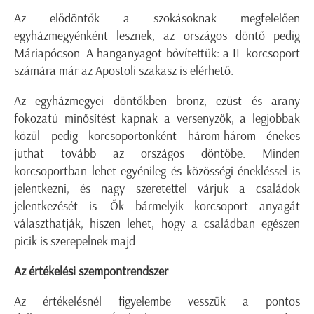
Az elődöntők a szokásoknak megfelelően
egyházmegyénként lesznek, az országos döntő pedig
Máriapócson. A hanganyagot bővítettük: a II. korcsoport
számára már az Apostoli szakasz is elérhető.
Az egyházmegyei döntőkben bronz, ezüst és arany
fokozatú minősítést kapnak a versenyzők, a legjobbak
közül pedig korcsoportonként három-három énekes
juthat tovább az országos döntőbe. Minden
korcsoportban lehet egyénileg és közösségi énekléssel is
jelentkezni, és nagy szeretettel várjuk a családok
jelentkezését is. Ők bármelyik korcsoport anyagát
választhatják, hiszen lehet, hogy a családban egészen
picik is szerepelnek majd.
Az értékelési szempontrendszer
Az értékelésnél figyelembe vesszük a pontos