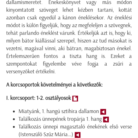
dallamismeretet. Énekeskönyvet vagy más módon
kinyomtatott szöveget lehet kézben tartani, kottát
azonban csak egyedül a kánon éneklésekor. Az éneklési
módot is külön figyeljük, hogy az megfeleljen a szövegnek,
tehát parlando éneklést várunk. Értékeljük azt is, hogy ki,
milyen bátor kiállással szerepel, hiszen az tud másokat is
vezetni, magával vinni, aki bátran, magabiztosan énekel.
Értelemszerűen fontos a tiszta hang is. Ezeket a
szempontokat figyelembe véve fogja a zsűri a
versenyzőket értékelni.
A korcsoportok követelményei a következők:
I. korcsoport: 1-2. osztályosok
Miatyánk, 1. hangú sztihira dallamon
Találkozás ünnepének tropárja 1. hang
Találkozás ünnepi magasztaló énekének első verse
(Istenszülő Szűz Mária…)