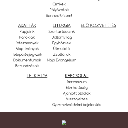
Címkék
Pályázatok
Benned bízom!
ADATTÁR
LITURGIA
ÉLŐ KÖZVETÍTÉS
Papjaink
Szertartásaink
Parókiák
Dallamvilág
Intézmények
Egyházi év
Alapítványok
Útmutató
Településjegyzék
Zsoltárok
Dokumentumok
Napi Evangélium
Beruházások
LELKIATYA
KAPCSOLAT
Imresszum
Elérhetőség
Ajánlott oldalak
Visszajelzés
Gyermekvédelmi bejelentés