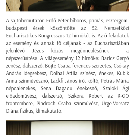
A sajtóbemutatón Erdő Péter bíboros, prímás, esztergom-
budapesti érsek köszöntötte az 52. Nemzetközi
Eucharisztikus Kongresszus 12 hírnökét is. Az ő feladatuk
az esemény és annak fő céljának - az Eucharisztiában
jelenlévő Jézus közös megünneplésének – a
népszerűsítése. A világesemény 12 hírnöke: Baricz Gergő
zenész, dalszerző, Böjte Csaba ferences szerzetes, Csókay
András idegsebész, Dolhai Attila színész, énekes, Kubik
Anna színművésznő, Lackfi János író, költő, Petrás Mária
népdalénekes, Sena Dagadu énekesnő, Szalóki Ági
előadóművész, dalszerző, Szikora Róbert az R-GO
frontembere, Pindroch Csaba színművész, Ürge-Vorsatz
Diána fizikus, klímakutató.