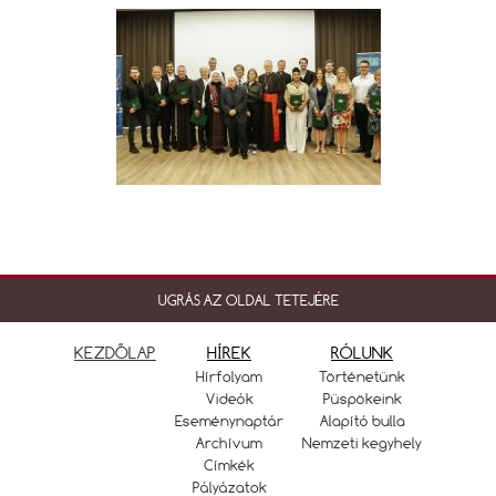
UGRÁS AZ OLDAL TETEJÉRE
KEZDŐLAP
HÍREK
RÓLUNK
Hírfolyam
Történetünk
Videók
Püspökeink
Eseménynaptár
Alapító bulla
Archívum
Nemzeti kegyhely
Címkék
Pályázatok