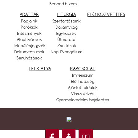
Benned bízom!
ADATTÁR
LITURGIA
ÉLŐ KÖZVETÍTÉS
Papjaink
Szertartásaink
Parókiák
Dallamvilág
Intézmények
Egyházi év
Alapítványok
Útmutató
Településjegyzék
Zsoltárok
Dokumentumok
Napi Evangélium
Beruházások
LELKIATYA
KAPCSOLAT
Imresszum
Elérhetőség
Ajánlott oldalak
Visszajelzés
Gyermekvédelmi bejelentés