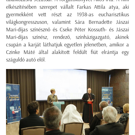
elkészítésében szerepet vállalt Farkas Attila atya, aki
gyermekként vett részt az 1938-as eucharisztikus
világkongresszuson, valamint Sára Bernadette Jászai
Mari-díjas színésznő és Cseke Péter Kossuth- és Jászai
Mari-díjas színész, rendező, színházigazgató, akinek
csupán a karját láthatjuk egyetlen jelenetben, amikor a
Czinke Máté által alakított feldúlt fiút elrántja egy
száguldó autó elől.