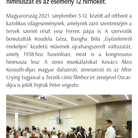
himnuszát és az esemény 12 hírnökét.
Magyarország 2021. szeptember 5-12. között ad otthont a
katolikus világeseménynek, amelynek záró szentmiséjén a
tervek szerint részt vesz Ferenc pápa is. A szervezők
bemutatták Koudela Géza, Bangha Béla „Győzelemről
énekeljen” kezdetű művének újrahangszerelt változatát,
amely 1938-hoz hasonlóan, most is a kongresszus
himnusza lesz. A zenei munkálatokat Kovács Ákos
Kossuth-díjas magyar dalszerző, zeneszerző és az After
Crying tagjaival a Torzók című filmhez írt zenéjével Oscar-
díjra is jelölt Pejtsik Péter végezte.