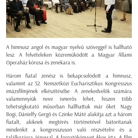
A himnusz angol és magyar nyelvű szöveggel is hallható
lesz. A felvételeken közreműködött a Magyar Állami
Operaház kórusa és zenekara is.
Három fiatal zenész is bekapcsolódott a himnusz,
valamint az 52. Nemzetközi Eucharisztikus Kongresszus
imázsfilmjének elkészítésébe. A zenekedvelők számára
valamennyiük neve ismerős lehet, hiszen több
tehetségkutató műsorban hallhattuk már őket. Nagy
Bogi, Dánielfy Gergő és Czinke Máté alakítja azt a három
fiatalt, akiknek megtérés történetével bátorítanak
mindenkit a kongresszuson való részvételre és a
találkozásra Jézussal. A forgatókönyvet Ákos írta. A film