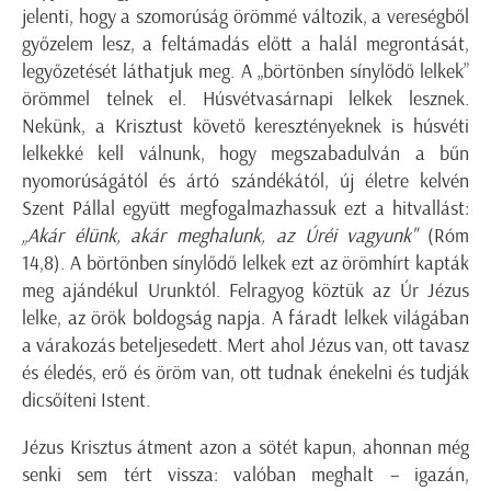
jelenti, hogy a szomorúság örömmé változik, a vereségből
győzelem lesz, a feltámadás előtt a halál megrontását,
legyőzetését láthatjuk meg. A „börtönben sínylődő lelkek”
örömmel telnek el. Húsvétvasárnapi lelkek lesznek.
Nekünk, a Krisztust követő keresztényeknek is húsvéti
lelkekké kell válnunk, hogy megszabadulván a bűn
nyomorúságától és ártó szándékától, új életre kelvén
Szent Pállal együtt megfogalmazhassuk ezt a hitvallást:
„Akár élünk, akár meghalunk, az Úréi vagyunk"
(Róm
14,8). A börtönben sínylődő lelkek ezt az örömhírt kapták
meg ajándékul Urunktól. Felragyog köztük az Úr Jézus
lelke, az örök boldogság napja. A fáradt lelkek világában
a várakozás beteljesedett. Mert ahol Jézus van, ott tavasz
és éledés, erő és öröm van, ott tudnak énekelni és tudják
dicsőíteni Istent.
Jézus Krisztus átment azon a sötét kapun, ahonnan még
senki sem tért vissza: valóban meghalt – igazán,