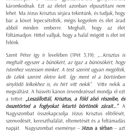
káromkodnak. Ezt az életet azonban elpusztítani nem
lehet. Ma Jézus Krisztus sírjára tekintünk, és tudjuk, hogy
bár a követ lepecsételték, mégis kegyelem és élet árad
abból minden emberre. Meghalt, hogy az élet
föltámadjon. Hittel valljuk, hogy a halál mögött is élet int
felénk.
Szent Péter így ír levelében (1Pét 3,19):
„
…Krisztus is
meghalt egyszer a bűnökért, az Igaz a bűnösökért, hogy
Istenhez vezessen minket. A test szerint ugyan megölték,
de Lélek szerint életre kelt. Így ment el a börtönben
sínylődő lelkekhez is, és hírt vitt nekik”
. Vitte nekik a
megváltást. A húsvéti kánon örvendezéssel mondja el ezt
a tettet:
„Leszállottál, Krisztus, a föld alsó részeibe, és
összetörted a foglyokat letartó börtönök zárait…”
. A
Nagyszombat összekapcsolja Jézus Krisztus elítélését,
szenvedését, kereszthalálát, eltemetését és a feltámadás
napját. Nagyszombat eseménye –
Jézus a sírban
– azt