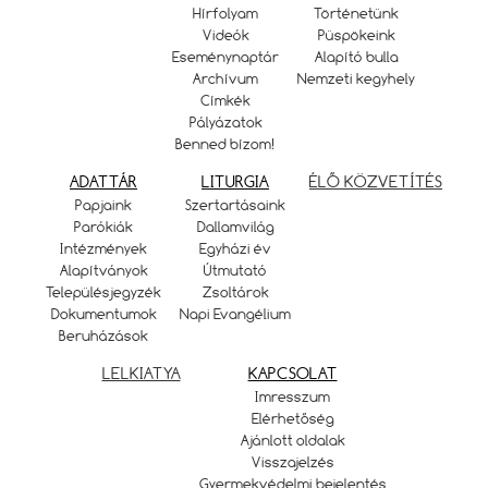
Hírfolyam
Történetünk
Videók
Püspökeink
Eseménynaptár
Alapító bulla
Archívum
Nemzeti kegyhely
Címkék
Pályázatok
Benned bízom!
ADATTÁR
LITURGIA
ÉLŐ KÖZVETÍTÉS
Papjaink
Szertartásaink
Parókiák
Dallamvilág
Intézmények
Egyházi év
Alapítványok
Útmutató
Településjegyzék
Zsoltárok
Dokumentumok
Napi Evangélium
Beruházások
LELKIATYA
KAPCSOLAT
Imresszum
Elérhetőség
Ajánlott oldalak
Visszajelzés
Gyermekvédelmi bejelentés