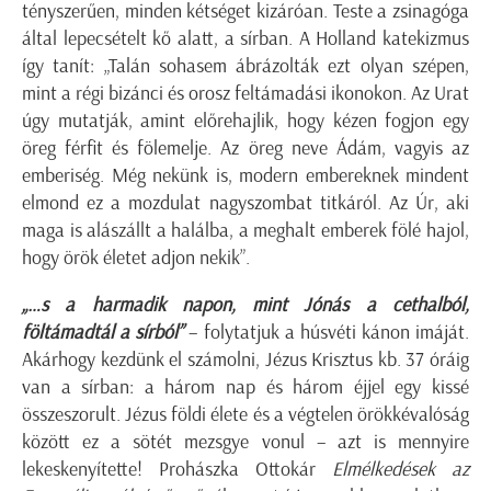
tényszerűen, minden kétséget kizáróan. Teste a zsinagóga
által lepecsételt kő alatt, a sírban. A Holland katekizmus
így tanít: „Talán sohasem ábrázolták ezt olyan szépen,
mint a régi bizánci és orosz feltámadási ikonokon. Az Urat
úgy mutatják, amint előrehajlik, hogy kézen fogjon egy
öreg férfit és fölemelje. Az öreg neve Ádám, vagyis az
emberiség. Még nekünk is, modern embereknek mindent
elmond ez a mozdulat nagyszombat titkáról. Az Úr, aki
maga is alászállt a halálba, a meghalt emberek fölé hajol,
hogy örök életet adjon nekik”.
„…s a harmadik napon, mint Jónás a cethalból,
föltámadtál a sírból”
– folytatjuk a húsvéti kánon imáját.
Akárhogy kezdünk el számolni, Jézus Krisztus kb. 37 óráig
van a sírban: a három nap és három éjjel egy kissé
összeszorult. Jézus földi élete és a végtelen örökkévalóság
között ez a sötét mezsgye vonul – azt is mennyire
lekeskenyítette! Prohászka Ottokár
Elmélkedések az