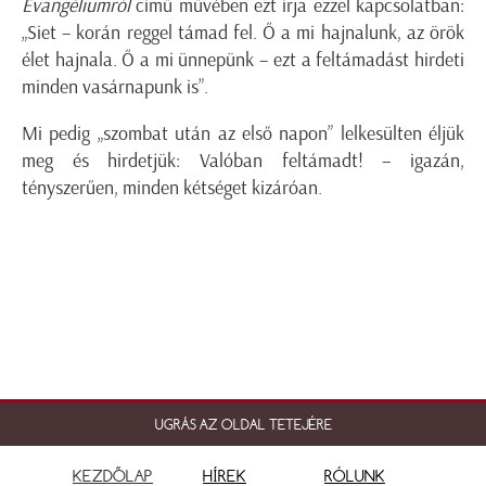
Evangéliumról
című művében ezt írja ezzel kapcsolatban:
„Siet – korán reggel támad fel. Ő a mi hajnalunk, az örök
élet hajnala. Ő a mi ünnepünk – ezt a feltámadást hirdeti
minden vasárnapunk is”.
Mi pedig „szombat után az első napon” lelkesülten éljük
meg és hirdetjük: Valóban feltámadt! – igazán,
tényszerűen, minden kétséget kizáróan.
UGRÁS AZ OLDAL TETEJÉRE
KEZDŐLAP
HÍREK
RÓLUNK