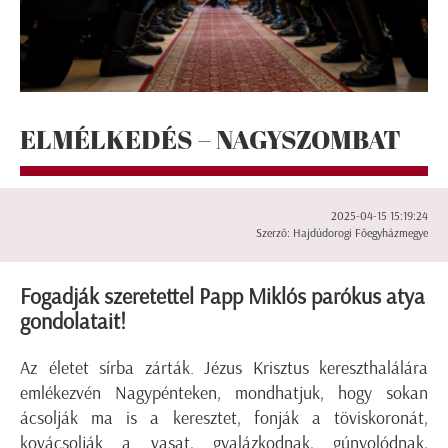
ELMÉLKEDÉS – NAGYSZOMBAT
2025-04-15 15:19:24
Szerző: Hajdúdorogi Főegyházmegye
Fogadják szeretettel Papp Miklós parókus atya
gondolatait!
Az életet sírba zárták. Jézus Krisztus kereszthalálára
emlékezvén Nagypénteken, mondhatjuk, hogy sokan
ácsolják ma is a keresztet, fonják a töviskoronát,
kovácsolják a vasat, gyalázkodnak, gúnyolódnak,