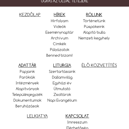
UGRÁS AZ OLDAL TETEJÉRE
KEZDŐLAP
HÍREK
RÓLUNK
Hírfolyam
Történetünk
Videók
Püspökeink
Eseménynaptár
Alapító bulla
Archívum
Nemzeti kegyhely
Címkék
Pályázatok
Benned bízom!
ADATTÁR
LITURGIA
ÉLŐ KÖZVETÍTÉS
Papjaink
Szertartásaink
Parókiák
Dallamvilág
Intézmények
Egyházi év
Alapítványok
Útmutató
Településjegyzék
Zsoltárok
Dokumentumok
Napi Evangélium
Beruházások
LELKIATYA
KAPCSOLAT
Imresszum
Elérhetőség