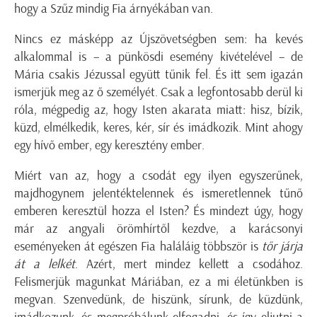
hogy a Szűz mindig Fia árnyékában van.
Nincs ez másképp az Újszövetségben sem: ha kevés
alkalommal is – a pünkösdi esemény kivételével – de
Mária csakis Jézussal együtt tűnik fel. És itt sem igazán
ismerjük meg az ő személyét. Csak a legfontosabb derül ki
róla, mégpedig az, hogy Isten akarata miatt: hisz, bízik,
küzd, elmélkedik, keres, kér, sír és imádkozik. Mint ahogy
egy hívő ember, egy keresztény ember.
Miért van az, hogy a csodát egy ilyen egyszerűnek,
majdhogynem jelentéktelennek és ismeretlennek tűnő
emberen keresztül hozza el Isten? És mindezt úgy, hogy
már az angyali örömhírtől kezdve, a karácsonyi
eseményeken át egészen Fia haláláig többször is
tőr járja
át a lelkét
. Azért, mert mindez kellett a csodához.
Felismerjük magunkat Máriában, ez a mi életünkben is
megvan. Szenvedünk, de hiszünk, sírunk, de küzdünk,