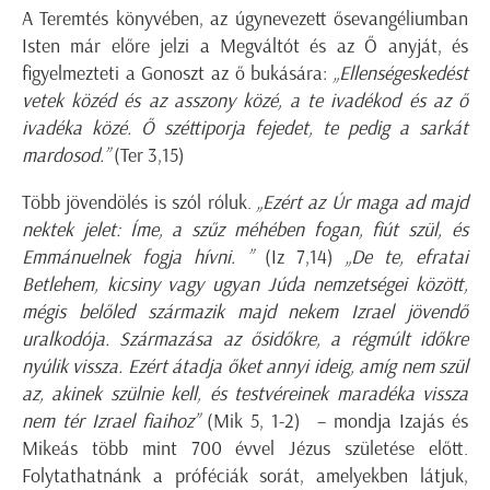
A Teremtés könyvében, az úgynevezett ősevangéliumban
Isten már előre jelzi a Megváltót és az Ő anyját, és
figyelmezteti a Gonoszt az ő bukására:
„Ellenségeskedést
vetek közéd és az asszony közé, a te ivadékod és az ő
ivadéka közé. Ő széttiporja fejedet, te pedig a sarkát
mardosod.”
(Ter 3,15)
Több jövendölés is szól róluk.
„Ezért az Úr maga ad majd
nektek jelet: Íme, a szűz méhében fogan, fiút szül, és
Emmánuelnek fogja hívni. ”
(Iz 7,14)
„De te, efratai
Betlehem, kicsiny vagy ugyan Júda nemzetségei között,
mégis belőled származik majd nekem Izrael jövendő
uralkodója. Származása az ősidőkre, a régmúlt időkre
nyúlik vissza. Ezért átadja őket annyi ideig, amíg nem szül
az, akinek szülnie kell, és testvéreinek maradéka vissza
nem tér Izrael fiaihoz”
(Mik 5, 1-2) – mondja Izajás és
Mikeás több mint 700 évvel Jézus születése előtt.
Folytathatnánk a próféciák sorát, amelyekben látjuk,