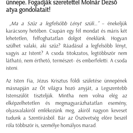
ünnepe. Fogadják szeretettel Molnár Dezső
atya gondolatait!
„Ma a Szűz a legfelsőbb Lényt szüli…”
– énekeljük
karácsony hetében. Csupán egy fél mondat és máris két
lehetetlen, felfoghatatlan dolgot éneklünk. Hogyan
szülhet valaki, aki szűz? Ráadásul a legfelsőbb lényt,
vagyis az Istent? A csoda titokzatos, legtöbbször nem
látható, nem érthető, természet- és emberfeletti. A csoda
isteni.
Az Isten Fia, Jézus Krisztus földi születése ünnepének
másnapján az Őt világra hozó anyját, a Legszentebb
Istenszülőt tiszteljük. Mintha nem volna elég az
elképzelhetetlen és megmagyarázhatatlan esemény,
olyasvalakiről emlékezünk meg, akiről nagyon keveset
tudunk a Szentírásból. Bár az Ószövetség előre beszél
róla többször is, személye homályos marad.