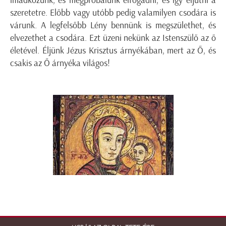
imádkozunk, és megpróbálunk elfogadni, és így eljutni a
szeretetre. Előbb vagy utóbb pedig valamilyen csodára is
várunk. A legfelsőbb Lény bennünk is megszülethet, és
elvezethet a csodára. Ezt üzeni nekünk az Istenszülő az ő
életével. Éljünk Jézus Krisztus árnyékában, mert az Ő, és
csakis az Ő árnyéka világos!