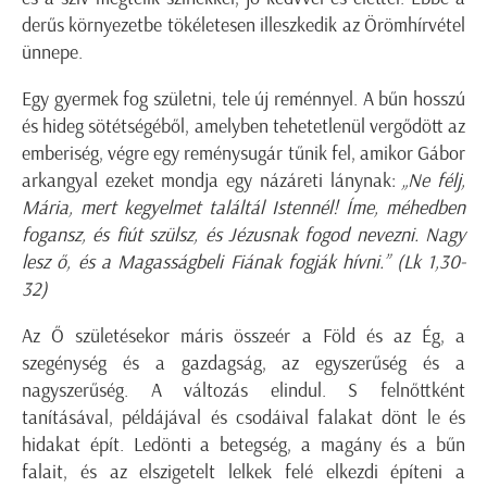
derűs környezetbe tökéletesen illeszkedik az Örömhírvétel
ünnepe.
Egy gyermek fog születni, tele új reménnyel. A bűn hosszú
és hideg sötétségéből, amelyben tehetetlenül vergődött az
emberiség, végre egy reménysugár tűnik fel, amikor Gábor
arkangyal ezeket mondja egy názáreti lánynak:
„Ne félj,
Mária, mert kegyelmet találtál Istennél! Íme, méhedben
fogansz, és fiút szülsz, és Jézusnak fogod nevezni. Nagy
lesz ő, és a Magasságbeli Fiának fogják hívni.” (Lk 1,30-
32)
Az Ő születésekor máris összeér a Föld és az Ég, a
szegénység és a gazdagság, az egyszerűség és a
nagyszerűség. A változás elindul. S felnőttként
tanításával, példájával és csodáival falakat dönt le és
hidakat épít. Ledönti a betegség, a magány és a bűn
falait, és az elszigetelt lelkek felé elkezdi építeni a