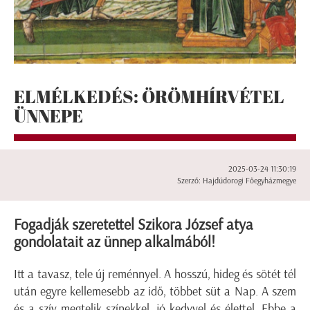
ELMÉLKEDÉS: ÖRÖMHÍRVÉTEL
ÜNNEPE
2025-03-24 11:30:19
Szerző: Hajdúdorogi Főegyházmegye
Fogadják szeretettel Szikora József atya
gondolatait az ünnep alkalmából!
Itt a tavasz, tele új reménnyel. A hosszú, hideg és sötét tél
után egyre kellemesebb az idő, többet süt a Nap. A szem
és a szív megtelik színekkel, jó kedvvel és élettel. Ebbe a