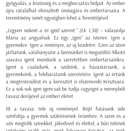
gyógyulás, a közösség és a megbocsátás hidjait. Az ember
újra rátalálhat elveszített önmagára és embertársaira. A
teremtmény ismét egységben lehet a Teremtőjével.
„Legyen nekem a te igéd szerint.”
(Lk 1,38)
– válaszolja
Mária az angyalnak. Ez egy „Igen” az Istenre. Igen a
gyermekre. Igen a reményre, az új kezdetre. Ezen az úton
járhatunk, valahányszor a bennünket is megszólító Alkotó
szavára igent mondunk a szeretetben embertársainkra.
Igent a családunk, a szüleink, a házastársunk, a
gyermekeink, a felebarátaink szeretetére. Igent az értünk
a megtestesülést és a keresztet is elszenvedő Krisztusra.
Ez a sok-sok igen igencsak be tudja ragyogni a mennybéli
tavasz derűjével az emberi életet.
Itt a tavasz, tele új reménnyel. Böjti futásunk üde
színfoltja a gyermek születésének örömhíre. A szem és a
szív megtelik színekkel, jókedvvel és élettel, a bűn telének
sötétsége oszlik már, mert felragyog Krisztus, az örök