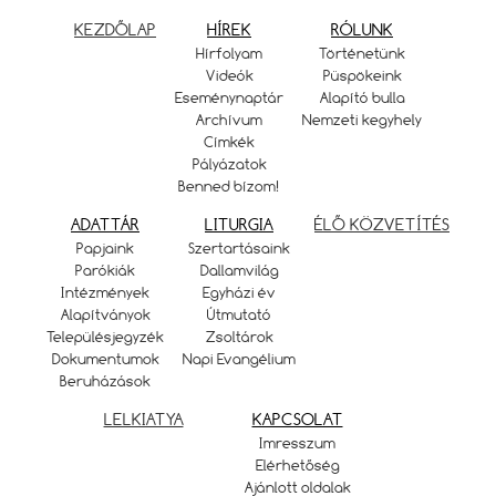
KEZDŐLAP
HÍREK
RÓLUNK
Hírfolyam
Történetünk
Videók
Püspökeink
Eseménynaptár
Alapító bulla
Archívum
Nemzeti kegyhely
Címkék
Pályázatok
Benned bízom!
ADATTÁR
LITURGIA
ÉLŐ KÖZVETÍTÉS
Papjaink
Szertartásaink
Parókiák
Dallamvilág
Intézmények
Egyházi év
Alapítványok
Útmutató
Településjegyzék
Zsoltárok
Dokumentumok
Napi Evangélium
Beruházások
LELKIATYA
KAPCSOLAT
Imresszum
Elérhetőség
Ajánlott oldalak