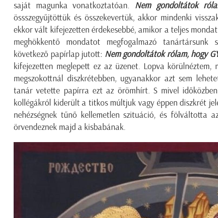
saját magunka vonatkoztatóan.
Nem gondoltátok róla
össszegyűjtöttük és összekevertük, akkor mindenki vissza
ekkor vált kifejezetten érdekesebbé, amikor a teljes mondat 
meghökkentő mondatot megfogalmazó tanártársunk s
következő papírlap jutott:
Nem gondoltátok rólam, hogy
kifejezetten meglepett ez az üzenet. Lopva körülnéztem, 
megszokottnál diszkrétebben, ugyanakkor azt sem lehetet
tanár vetette papírra ezt az örömhírt. S mivel időközbe
kollégákról kiderült a titkos múltjuk vagy éppen diszkrét je
nehézségnek tűnő kellemetlen szituáció, és fölváltotta 
örvendeznek majd a kisbabának.