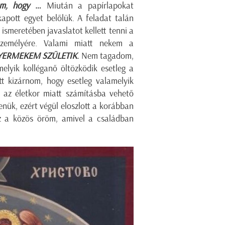
m, hogy
…
Miután a papírlapokat
kapott egyet belőlük. A feladat talán
ismeretében javaslatot kellett tenni a
zemélyére. Valami miatt nekem a
 GYERMEKEM SZÜLETIK
.
Nem tagadom,
melyik kolléganő öltözködik esetleg a
t kizárnom, hogy esetleg valamelyik
n az életkor miatt számításba vehető
lenük, ezért végül eloszlott a korábban
az a közös öröm, amivel a családban