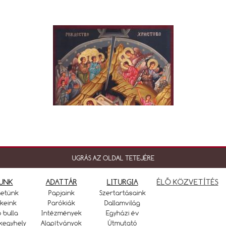
UGRÁS AZ OLDAL TETEJÉRE
UNK
ADATTÁR
LITURGIA
ÉLŐ KÖZVETÍTÉS
netünk
Papjaink
Szertartásaink
keink
Parókiák
Dallamvilág
ó bulla
Intézmények
Egyházi év
kegyhely
Alapítványok
Útmutató