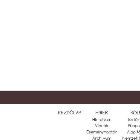
KEZDŐLAP
HÍREK
RÓL
Hírfolyam
Törté
Videók
Püspö
Eseménynaptár
Alapít
Archívum
Nemzeti 