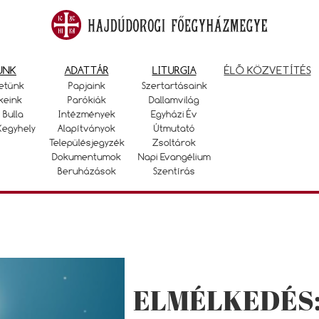
UNK
ADATTÁR
LITURGIA
ÉLŐ KÖZVETÍTÉS
etünk
Papjaink
Szertartásaink
keink
Parókiák
Dallamvilág
 Bulla
Intézmények
Egyházi Év
Kegyhely
Alapítványok
Útmutató
Településjegyzék
Zsoltárok
Dokumentumok
Napi Evangélium
Beruházások
Szentírás
ELMÉLKEDÉS