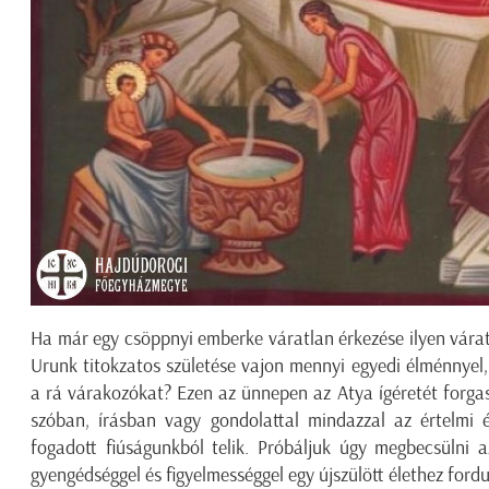
Ha már egy csöppnyi emberke váratlan érkezése ilyen váratl
Urunk titokzatos születése vajon mennyi egyedi élménnyel,
a rá várakozókat? Ezen az ünnepen az Atya ígéretét forga
szóban, írásban vagy gondolattal mindazzal az értelmi é
fogadott fiúságunkból telik. Próbáljuk úgy megbecsülni a
gyengédséggel és figyelmességgel egy újszülött élethez fordu