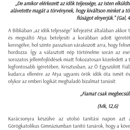
„De amikor elérkezett az idők teljessége, az Isten elküldte
alávetette magát a törvénynek, hogy kiváltson minket a tö
fiúságot elnyerjük.” (Gal, 4
A Bibliában „az idők teljessége” kifejezést általában akkor 
és megváltó Atya beteljesíti a korábban adott ígéreté
keresgélve, hol szinte passzívan várakozott arra, hogy felisme
hordozza. Így a választott nép történelme során az eset
sorozatos jellemfejlődések miatt fokozatosan közeledett a 
legfontosabb ígéretében, Krisztusban, az Ő Egyszülött Fiáb
kudarca ellenére az Atya ugyanis örök idők óta ismét és
olykor az emberi logikát meghaladó bizalmat tanúsít:
„Fiamat csak megbecsüli
(Mk, 12,6)
Karácsonyra készülve az utolsó tanítási napon azt
Görögkatolikus Gimnáziumban tanító tanárok, hogy a köve