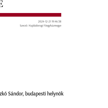
E
2024-12-21 19:46:38
Szerző: Hajdúdorogi Főegyházmegye
czkó Sándor, budapesti helynök