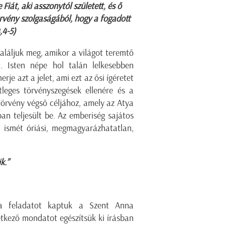
 Fiát, aki asszonytól született, és ő
rvény szolgaságából, hogy a fogadott
,4-5)
találjuk meg, amikor a világot teremtő
t. Isten népe hol talán lelkesebben
rje azt a jelet, ami ezt az ősi ígéretet
leges törvényszegések ellenére és a
törvény végső céljához, amely az Atya
an teljesült be. Az emberiség sajátos
 ismét óriási, megmagyarázhatatlan,
k.”
 a feladatot kaptuk a Szent Anna
tkező mondatot egészítsük ki írásban