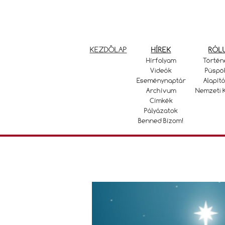
KEZDŐLAP
HÍREK
RÓL
Hírfolyam
Történ
Videók
Püspö
Eseménynaptár
Alapító
Archívum
Nemzeti 
Címkék
Pályázatok
Benned Bízom!