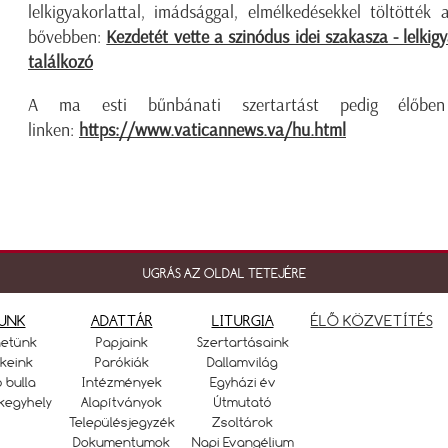
lelkigyakorlattal, imádsággal, elmélkedésekkel töltötték
bővebben:
Kezdetét vette a szinódus idei szakasza - lelkig
találkozó
A ma esti bűnbánati szertartást pedig élőbe
linken:
https://www.vaticannews.va/hu.html
UGRÁS AZ OLDAL TETEJÉRE
UNK
ADATTÁR
LITURGIA
ÉLŐ KÖZVETÍTÉS
netünk
Papjaink
Szertartásaink
keink
Parókiák
Dallamvilág
ó bulla
Intézmények
Egyházi év
kegyhely
Alapítványok
Útmutató
Településjegyzék
Zsoltárok
Dokumentumok
Napi Evangélium