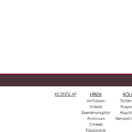
KEZDŐLAP
HÍREK
RÓL
Hírfolyam
Törté
Videók
Püspö
Eseménynaptár
Alapít
Archívum
Nemzeti 
Címkék
Pályázatok