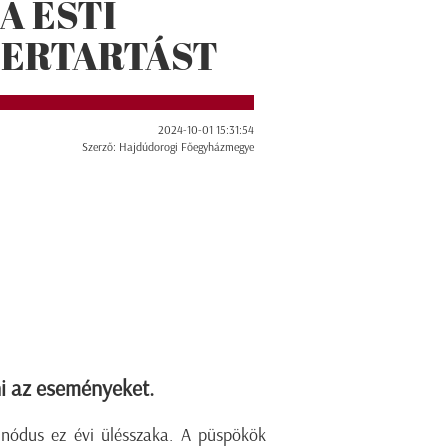
A ESTI
ZERTARTÁST
2024-10-01 15:31:54
Szerző: Hajdúdorogi Főegyházmegye
ni az eseményeket.
nódus ez évi ülésszaka. A püspökök