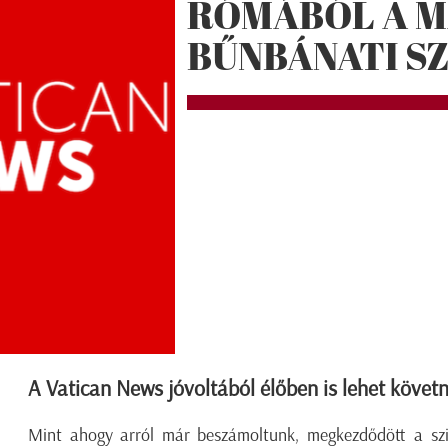
RÓMÁBÓL A M
BŰNBÁNATI S
A Vatican News jóvoltából élőben is lehet követ
Mint ahogy arról már beszámoltunk, megkezdődött a szi