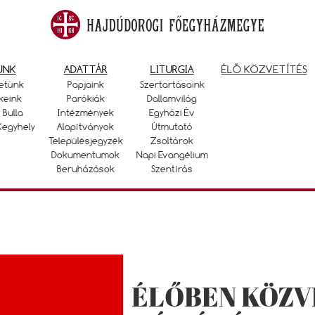
UNK
ADATTÁR
LITURGIA
ÉLŐ KÖZVETÍTÉS
etünk
Papjaink
Szertartásaink
keink
Parókiák
Dallamvilág
 Bulla
Intézmények
Egyházi Év
Kegyhely
Alapítványok
Útmutató
Településjegyzék
Zsoltárok
Dokumentumok
Napi Evangélium
Beruházások
Szentírás
ÉLŐBEN KÖZV