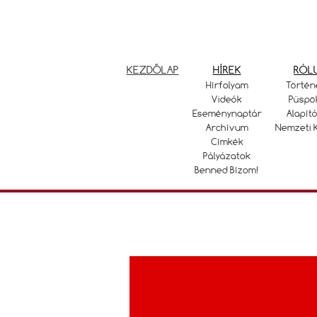
KEZDŐLAP
HÍREK
RÓL
Hírfolyam
Történ
Videók
Püspö
Eseménynaptár
Alapító
Archívum
Nemzeti 
Címkék
Pályázatok
Benned Bízom!